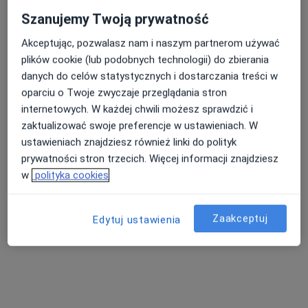
Szanujemy Twoją prywatność
Akceptując, pozwalasz nam i naszym partnerom używać
plików cookie (lub podobnych technologii) do zbierania
danych do celów statystycznych i dostarczania treści w
lek. dent. Marta Wieczorek
oparciu o Twoje zwyczaje przeglądania stron
internetowych. W każdej chwili możesz sprawdzić i
Stomatolog, Protetyk stomatologiczny, Lekarz wykonujący
zaktualizować swoje preferencje w ustawieniach. W
zabiegi medycyny estetycznej
ustawieniach znajdziesz również linki do polityk
83 opinie
prywatności stron trzecich. Więcej informacji znajdziesz
Generała Hallera 7 lok1, Otwock
•
Mapa
w
polityka cookies
Gabinet Stomatologiczny Marta Wieczorek
Chirurgia stomatologiczna
od 350 zł
Zaakceptuj
Edytuj ustawienia
Specjalista nie oferuje umawiania online pod tym adresem.
Poproś o wizytę