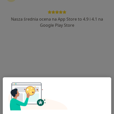
Nasza średnia ocena na App Store to 4.9 i 4.1 na
lek. dent. Joanna Kliszcz
Google Play Store
Stomatolog
3 opinie
Adres
Online
Górna 6, Otwock
•
Mapa
Świderek stomatologia i ortodoncja dzieci i młodzieży Otwock
Higienizacja
od 270 zł
Specjalista nie oferuje umawiania online pod tym adresem.
Poproś o wizytę