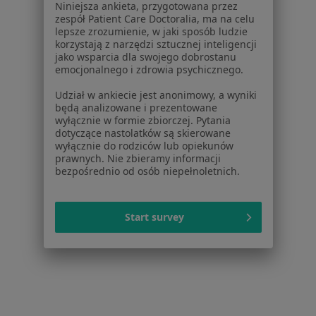
Pytania i odpowiedzi
Niniejsza ankieta, przygotowana przez
zespół Patient Care Doctoralia, ma na celu
Usługi i zabiegi
lepsze zrozumienie, w jaki sposób ludzie
Choroby
korzystają z narzędzi sztucznej inteligencji
Pomoc
jako wsparcia dla swojego dobrostanu
emocjonalnego i zdrowia psychicznego.
Aplikacje mobilne
Blog dla pacjentów
Udział w ankiecie jest anonimowy, a wyniki
będą analizowane i prezentowane
Dla profesjonalistów
wyłącznie w formie zbiorczej. Pytania
dotyczące nastolatków są skierowane
Cennik
wyłącznie do rodziców lub opiekunów
prawnych. Nie zbieramy informacji
Dla lekarzy
bezpośrednio od osób niepełnoletnich.
Dla placówek medycznych
Noa Notes
nowość
Baza wiedzy
Start survey
Centrum Pomocy dla Specjalisty
Kontakt
ZnanyLekarz - Strona główna
ZnanyLekarz Sp. z o.o.
ul. Kolejowa 5/7