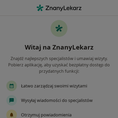
Me
Wady Zgryzu • Otwock, mazowieckie
Filtry
• 1
Mapa
Wady zgryzu specjaliści w Otwocku
Witaj na ZnanyLekarz
Jak działają wyniki wyszukiwania
Znajdź najlepszych specjalistów i umawiaj wizyty.
Pobierz aplikację, aby uzyskać bezpłatny dostęp do
Jakiego specjalisty szukasz?
przydatnych funkcji:
Stomatolog
Ortodonta
Lekarz wykonując
Łatwo zarządzaj swoimi wizytami
Wysyłaj wiadomości do specjalistów
Otrzymuj powiadomienia