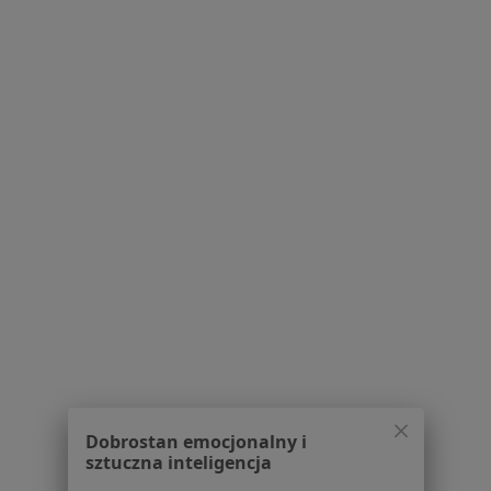
Serwis
Regulamin
Polityka prywatności pacjentów
Polityka prywatności profesjonalistów
Polityka prywatności dla profesjonalistów, których
dane pozyskaliśmy samodzielnie
Polityka cookies
Jak działają wyniki wyszukiwania
Dostępność
O nas
Praca
Rekrutujemy!
Partnerzy
Centrum prasowe
Kontakt
Dla pacjentów
Dobrostan emocjonalny i
Lekarze
sztuczna inteligencja
Placówki medyczne