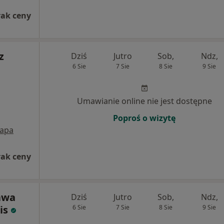
rak ceny
z
Dziś
Jutro
Sob,
Ndz,
6 Sie
7 Sie
8 Sie
9 Sie
Umawianie online nie jest dostępne
Poproś o wizytę
apa
rak ceny
awa
Dziś
Jutro
Sob,
Ndz,
is
6 Sie
7 Sie
8 Sie
9 Sie