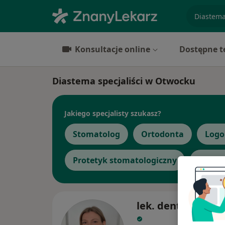
specjaliz
Konsultacje online
Dostępne t
Diastema specjaliści w Otwocku
Jakiego specjalisty szukasz?
Stomatolog
Ortodonta
Logo
Protetyk stomatologiczny
Zobacz
lek. dent. Joanna 