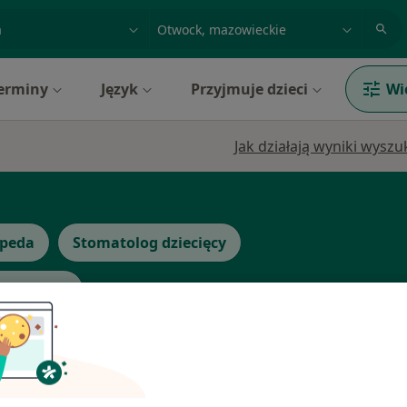
acja, badanie lub nazwisko
miasto lub dzielnica
erminy
Język
Przyjmuje dzieci
Wi
Jak działają wyniki wysz
peda
Stomatolog dziecięcy
 więcej
Kliszcz
Dziś
Jutro
Sob,
Ndz,
6 Sie
7 Sie
8 Sie
9 Sie