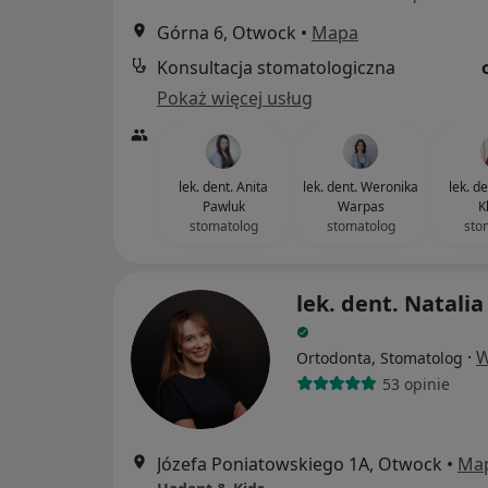
Górna 6, Otwock
•
Mapa
Konsultacja stomatologiczna
Pokaż więcej usług
lek. dent. Anita
lek. dent. Weronika
lek. d
Pawluk
Warpas
K
stomatolog
stomatolog
sto
lek. dent. Natali
·
W
Ortodonta, Stomatolog
53 opinie
Józefa Poniatowskiego 1A, Otwock
•
Ma