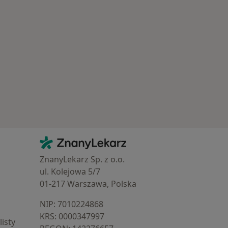
 Schorzenia w Otwocku
Kontakt
ZnanyLekarz - Strona główna
ZnanyLekarz Sp. z o.o.
ul. Kolejowa 5/7
01-217 Warszawa, Polska
NIP: ⁠7010224868
KRS: ⁠0000347997
isty