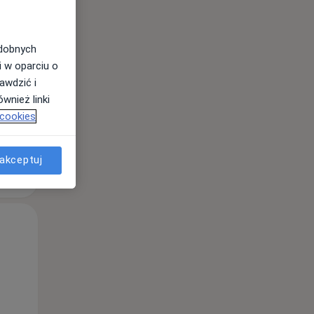
odobnych
i w oparciu o
awdzić i
wnież linki
 cookies
akceptuj
Pon,
Wt,
Śr,
10 Sie
11 Sie
12 Sie