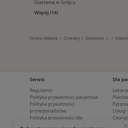
Diastema w Grójcu
Więcej (14)
Więcej w kategorii: W pobliżu Otwo
Strona Główna
Choroby
Diastema
Otwoc
Zmień mias
Serwis
Dla pa
Regulamin
Lekarz
Polityka prywatności pacjentów
Placów
Polityka prywatności
Pytani
profesjonalistów
Usługi 
Polityka prywatności dla
Choro
profesjonalistów, których dane
Pomoc