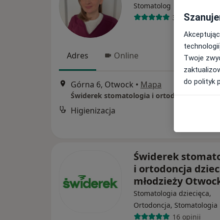
Stomatolog
Szanuje
3 opinie
Akceptując
technologii
Adres
Online
Twoje zwyc
zaktualizo
do polityk 
Górna 6, Otwock
•
Mapa
Higienizacja
Świderek stomato
i ortodoncja dzieci
młodzieży Otwoc
Stomatologia dziecięca,
Ortodoncja, Stomatologia
16 opinii