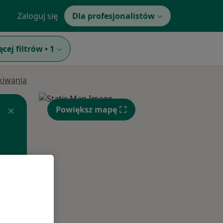
Zaloguj się
Dla profesjonalistów
ęcej filtrów
•
1
ukiwania
Powiększ mapę
Pon,
Wt,
Śr,
10 Sie
11 Sie
12 Sie