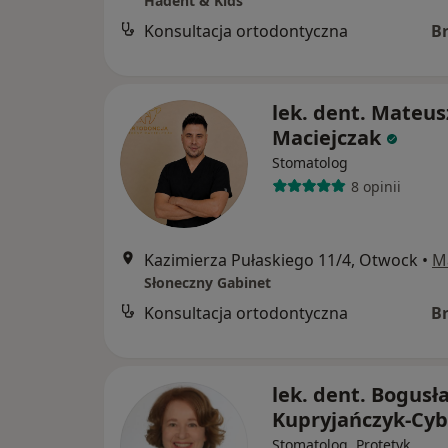
Hadent & Kids
Konsultacja ortodontyczna
B
lek. dent. Mateus
Maciejczak
Stomatolog
8 opinii
Kazimierza Pułaskiego 11/4, Otwock
•
M
Słoneczny Gabinet
Konsultacja ortodontyczna
B
lek. dent. Bogusł
Kupryjańczyk-Cyb
Stomatolog, Protetyk