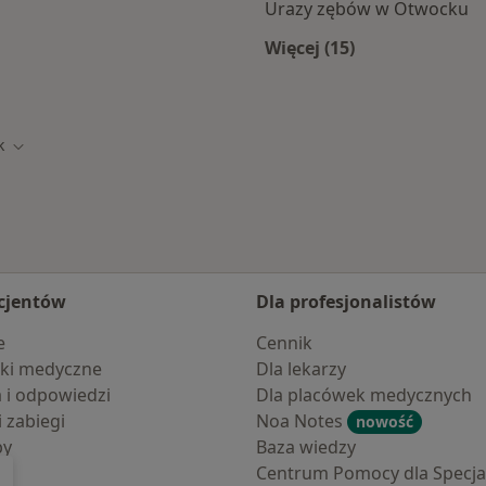
Urazy zębów w Otwocku
Więcej (15)
cka
Więcej w kategorii:
k
to
Zmień miasto
cjentów
Dla profesjonalistów
e
Cennik
ki medyczne
Dla lekarzy
a i odpowiedzi
Dla placówek medycznych
i zabiegi
Noa Notes
nowość
by
Baza wiedzy
Centrum Pomocy dla Specjal