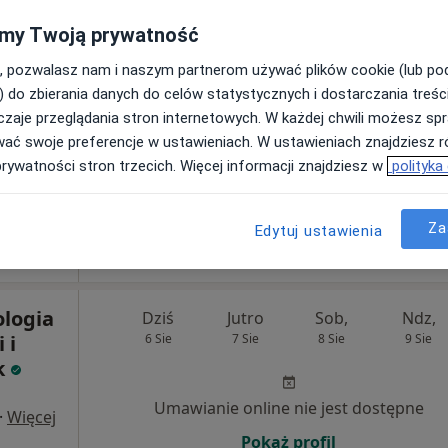
my Twoją prywatność
Umawianie online nie jest dostępne
, pozwalasz nam i naszym partnerom używać plików cookie (lub p
Poproś o wizytę
) do zbierania danych do celów statystycznych i dostarczania treśc
zaje przeglądania stron internetowych. W każdej chwili możesz spr
wać swoje preferencje w ustawieniach. W ustawieniach znajdziesz ró
prywatności stron trzecich. Więcej informacji znajdziesz w
polityka
Świderek stomatologia i ortodoncja dzieci i młodzieży Otwock
od 270 zł
Za
Edytuj ustawienia
logia
Dziś
Jutro
Sob,
Ndz,
 i
6 Sie
7 Sie
8 Sie
9 Sie
k
Umawianie online nie jest dostępne
·
Więcej
Pokaż profil