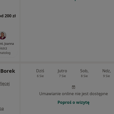
od 200 zł
ent. Joanna
liszcz
matolog
a Borek
Dziś
Jutro
Sob,
Ndz,
6 Sie
7 Sie
8 Sie
9 Sie
ięcej
Umawianie online nie jest dostępne
Poproś o wizytę
pa