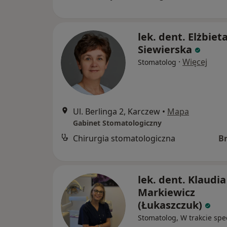
lek. dent. Elżbiet
Siewierska
·
Więcej
Stomatolog
Ul. Berlinga 2, Karczew
•
Mapa
Gabinet Stomatologiczny
Chirurgia stomatologiczna
B
lek. dent. Klaudia
Markiewicz
(Łukaszczuk)
Stomatolog, W trakcie spec