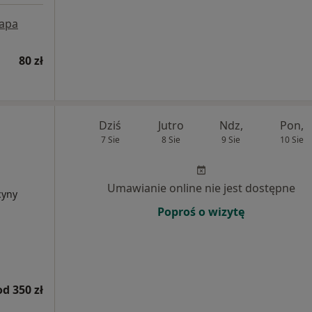
apa
80 zł
Dziś
Jutro
Ndz,
Pon,
7 Sie
8 Sie
9 Sie
10 Sie
Umawianie online nie jest dostępne
cyny
Poproś o wizytę
od 350 zł