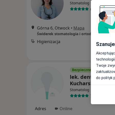
·
Więcej
Stomatolog
6 opinii
Górna 6, Otwock
•
Mapa
Higienizacja
Szanuje
Akceptując
technologii
Twoje zwyc
Bezpieczne płatności
zaktualizo
lek. dent. Anna
do polityk 
Kucharska
Stomatolog
78 opinii
Adres
Online