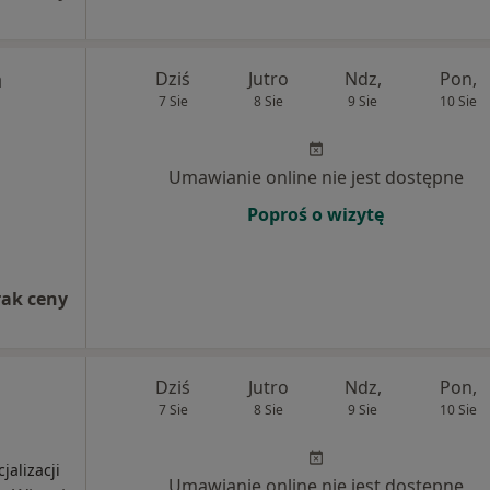
a
Dziś
Jutro
Ndz,
Pon,
7 Sie
8 Sie
9 Sie
10 Sie
Umawianie online nie jest dostępne
Poproś o wizytę
rak ceny
Dziś
Jutro
Ndz,
Pon,
7 Sie
8 Sie
9 Sie
10 Sie
jalizacji
Umawianie online nie jest dostępne