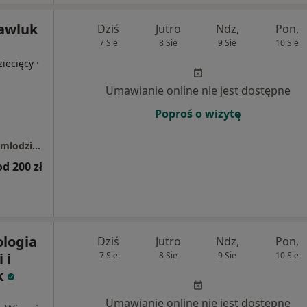
Pawluk
Dziś
Jutro
Ndz,
Pon,
7 Sie
8 Sie
9 Sie
10 Sie
·
iecięcy
Umawianie online nie jest dostępne
Poproś o wizytę
Świderek stomatologia i ortodoncja dzieci i młodzieży Otwock
od 200 zł
logia
Dziś
Jutro
Ndz,
Pon,
 i
7 Sie
8 Sie
9 Sie
10 Sie
k
Umawianie online nie jest dostępne