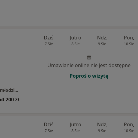
Dziś
Jutro
Ndz,
Pon,
7 Sie
8 Sie
9 Sie
10 Sie
Umawianie online nie jest dostępne
Poproś o wizytę
Świderek stomatologia i ortodoncja dzieci i młodzieży Otwock
od 200 zł
Dziś
Jutro
Ndz,
Pon,
7 Sie
8 Sie
9 Sie
10 Sie