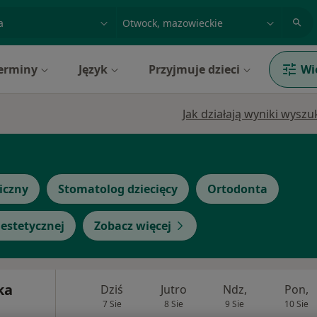
acja, badanie lub nazwisko
miasto lub dzielnica
erminy
Język
Przyjmuje dzieci
Wi
Jak działają wyniki wysz
iczny
Stomatolog dziecięcy
Ortodonta
estetycznej
Zobacz więcej
ka
Dziś
Jutro
Ndz,
Pon,
7 Sie
8 Sie
9 Sie
10 Sie