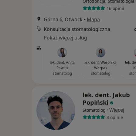
Ortodoncja, Stomatologia
16 opinii
Górna 6, Otwock
•
Mapa
Konsultacja stomatologiczna
Pokaż więcej usług
lek. dent. Anita
lek. dent. Weronika
lek. d
Pawluk
Warpas
K
stomatolog
stomatolog
sto
lek. dent. Jakub
Popiński
·
Więcej
Stomatolog
3 opinie