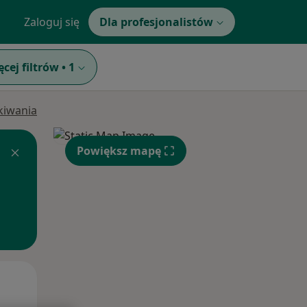
Zaloguj się
Dla profesjonalistów
ęcej filtrów
•
1
ukiwania
Powiększ mapę
Wt,
Śr,
Czw,
11 Sie
12 Sie
13 Sie