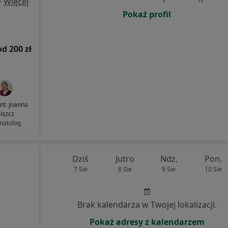
·
Więcej
Pokaż profil
od 200 zł
ent. Joanna
liszcz
matolog
Dziś
Jutro
Ndz,
Pon,
7 Sie
8 Sie
9 Sie
10 Sie
Brak kalendarza w Twojej lokalizacji.
Pokaż adresy z kalendarzem