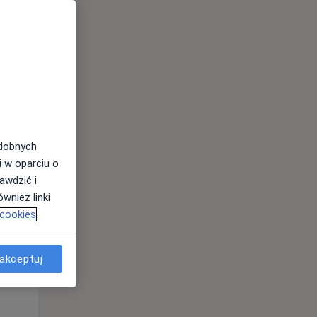
odobnych
i w oparciu o
awdzić i
Wt,
Śr,
Czw,
wnież linki
11 Sie
12 Sie
13 Sie
 cookies
akceptuj