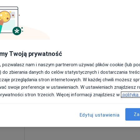
Umawianie online nie jest dostępne
Poproś o wizytę
Świderek stomatologia i ortodoncja dzieci i młodzieży Otwock
od 400 zł
my Twoją prywatność
, pozwalasz nam i naszym partnerom używać plików cookie (lub p
) do zbierania danych do celów statystycznych i dostarczania treśc
zaje przeglądania stron internetowych. W każdej chwili możesz spr
Dziś
Jutro
Ndz,
Pon,
wać swoje preferencje w ustawieniach. W ustawieniach znajdziesz ró
7 Sie
8 Sie
9 Sie
10 Sie
prywatności stron trzecich. Więcej informacji znajdziesz w
polityka
Umawianie online nie jest dostępne
Za
Edytuj ustawienia
Poproś o wizytę