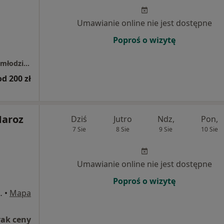
Umawianie online nie jest dostępne
Poproś o wizytę
Świderek stomatologia i ortodoncja dzieci i młodzieży Otwock
od 200 zł
Maroz
Dziś
Jutro
Ndz,
Pon,
7 Sie
8 Sie
9 Sie
10 Sie
Umawianie online nie jest dostępne
Poproś o wizytę
, 05-400 Otwock
•
Mapa
rak ceny