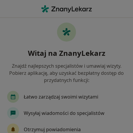
Me
Przebarwienia Zębów • Otwock, mazowieckie
Filtry
• 1
Mapa
Przebarwienia zębów specjaliści w Otwocku
Witaj na ZnanyLekarz
Jak działają wyniki wyszukiwania
Znajdź najlepszych specjalistów i umawiaj wizyty.
Pobierz aplikację, aby uzyskać bezpłatny dostęp do
Jakiego specjalisty szukasz?
przydatnych funkcji:
Stomatolog
Protetyk stomatologiczny
St
Łatwo zarządzaj swoimi wizytami
Wysyłaj wiadomości do specjalistów
Otrzymuj powiadomienia