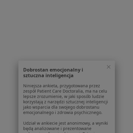
1
2
3
Powiązane wyszukiwania
W pobliżu Otwocka
Przebarwienia zębów w Warszawie
Przebarwienia zębów w Piasecznie
Przebarwienia zębów w Pruszkowie
Dobrostan emocjonalny i
Przebarwienia zębów w Ząbkach
sztuczna inteligencja
Przebarwienia zębów w Grójcu
Niniejsza ankieta, przygotowana przez
Więcej (14)
zespół Patient Care Doctoralia, ma na celu
lepsze zrozumienie, w jaki sposób ludzie
Więcej w kategorii: W pobliżu Otwocka
korzystają z narzędzi sztucznej inteligencji
jako wsparcia dla swojego dobrostanu
Schorzenia w Otwocku
emocjonalnego i zdrowia psychicznego.
Próchnica w Otwocku
Udział w ankiecie jest anonimowy, a wyniki
będą analizowane i prezentowane
Ból zęba w Otwocku