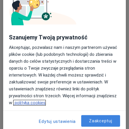
Szanujemy Twoją prywatność
lek. dent. Anna Melnyk
Akceptując, pozwalasz nam i naszym partnerom używać
·
Więcej
Stomatolog
plików cookie (lub podobnych technologii) do zbierania
29 opinii
danych do celów statystycznych i dostarczania treści w
oparciu o Twoje zwyczaje przeglądania stron
Żegańska 15, Warszawa
•
Mapa
internetowych. W każdej chwili możesz sprawdzić i
Centrum Medyczne LUX MED Stomatologia Warszawa - Żegańska 15
zaktualizować swoje preferencje w ustawieniach. W
Konsultacja stomatologiczna
od 75 zł
ustawieniach znajdziesz również linki do polityk
Specjalista nie oferuje umawiania online pod tym adresem.
prywatności stron trzecich. Więcej informacji znajdziesz
w
polityka cookies
Poproś o wizytę
Zaakceptuj
Edytuj ustawienia