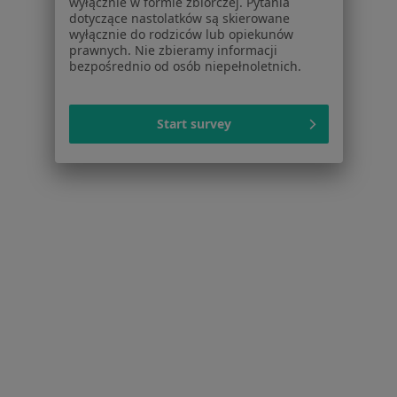
wyłącznie w formie zbiorczej. Pytania
dotyczące nastolatków są skierowane
Choroby miazgi w Otwocku
wyłącznie do rodziców lub opiekunów
prawnych. Nie zbieramy informacji
Złamanie zęba w Otwocku
bezpośrednio od osób niepełnoletnich.
Urazy zębów w Otwocku
Więcej (15)
Start survey
Więcej w kategorii: Schorzenia w Otwocku
Strona Główna
Choroby
Przebarwienia Zębów
Zmień mias
Otwock
Zmień miasto
Serwis
Regulamin