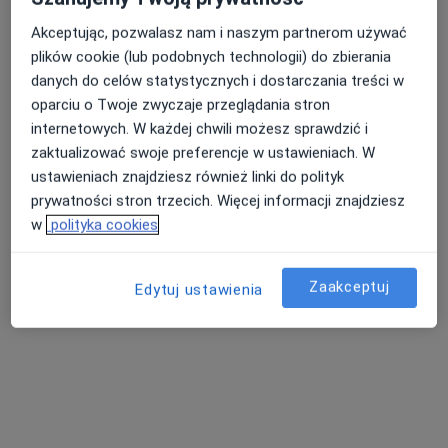
Akceptując, pozwalasz nam i naszym partnerom używać
plików cookie (lub podobnych technologii) do zbierania
lek. dent. Paulina Uhma-Zawada
danych do celów statystycznych i dostarczania treści w
·
Więcej
Stomatolog, Ortodonta
oparciu o Twoje zwyczaje przeglądania stron
62 opinie
internetowych. W każdej chwili możesz sprawdzić i
Generała Jerzego Ziętka 20B, Mysłowice
•
Mapa
zaktualizować swoje preferencje w ustawieniach. W
Uhma Clinic - Ortodoncja i Stomatologia
ustawieniach znajdziesz również linki do polityk
Konsultacja ortodontyczna
od 300 zł
prywatności stron trzecich. Więcej informacji znajdziesz
w
polityka cookies
Specjalista nie oferuje umawiania online pod tym adresem.
Poproś o wizytę
Zaakceptuj
Edytuj ustawienia