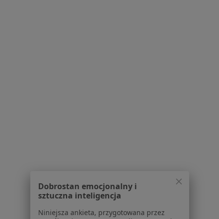
Poproś o wizytę
Powiązane wyszukiwania
W pobliżu Mysłowic
Kamień nazębny w Katowicach
Kamień nazębny w Gliwicach
Kamień nazębny w Bielsku-Białej
Kamień nazębny w Sosnowcu
Kamień nazębny w Tychach
Więcej (14)
Więcej w kategorii: W pobliżu Mysłowic
Dobrostan emocjonalny i
sztuczna inteligencja
Schorzenia w Mysłowicach
Niniejsza ankieta, przygotowana przez
Próchnica w Mysłowicach