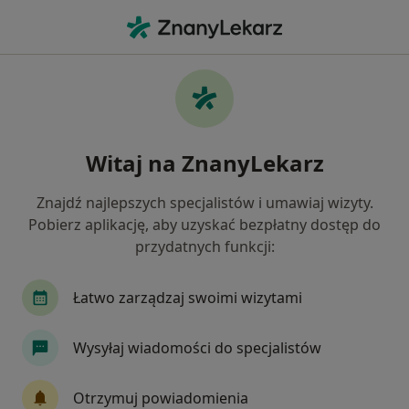
Me
Kamień Nazębny • Mysłowice, śląskie
Filtry
• 1
Mapa
Kamień nazębny specjaliści w Mysłowicach
Witaj na ZnanyLekarz
Jak działają wyniki wyszukiwania
Znajdź najlepszych specjalistów i umawiaj wizyty.
Pobierz aplikację, aby uzyskać bezpłatny dostęp do
Jakiego specjalisty szukasz?
przydatnych funkcji:
Stomatolog
Stomatolog dziecięcy
Protet
Łatwo zarządzaj swoimi wizytami
Wysyłaj wiadomości do specjalistów
Otrzymuj powiadomienia