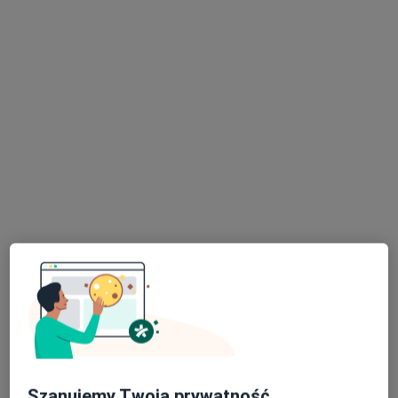
lek. dent. Justyna Nowak
·
Więcej
Stomatolog
140 opinii
Pawła Stalmacha 15, Mysłowice
•
Mapa
Stomatologia Indentico
Konsultacja stomatologiczna
od 180 zł
Specjalista nie oferuje umawiania online pod tym adresem.
Poproś o wizytę
Szanujemy Twoją prywatność