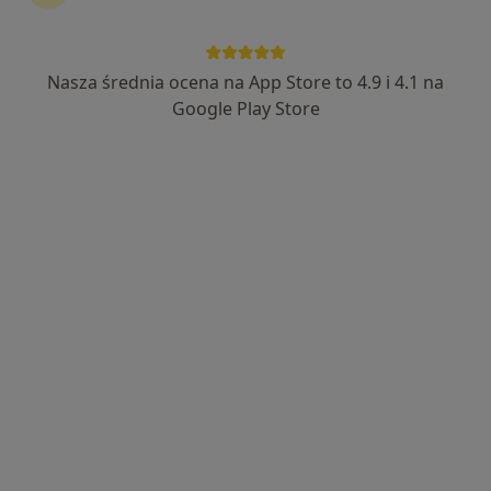
Nasza średnia ocena na App Store to 4.9 i 4.1 na
Karolina Ciechowska
Google Play Store
Higienistka/higienista stomatologiczny
10 opinii
Rynek 3/3, Mysłowice
•
Mapa
Dental Centrum - Stomatologia pod narkozą
Higienizacja
od 420 zł
Specjalista nie oferuje umawiania online pod tym adresem.
Poproś o wizytę