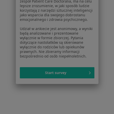
zespół Patient Care Doctoralia, ma na celu
lepsze zrozumienie, w jaki sposób ludzie
Ból zęba w Mysłowicach
korzystają z narzędzi sztucznej inteligencji
jako wsparcia dla swojego dobrostanu
Przebarwienia zębów w Mysłowicach
emocjonalnego i zdrowia psychicznego.
Ubytki zębów w Mysłowicach
Udział w ankiecie jest anonimowy, a wyniki
będą analizowane i prezentowane
Choroby miazgi w Mysłowicach
wyłącznie w formie zbiorczej. Pytania
dotyczące nastolatków są skierowane
Więcej (15)
wyłącznie do rodziców lub opiekunów
Więcej w kategorii: Schorzenia w Mysłowicac
prawnych. Nie zbieramy informacji
bezpośrednio od osób niepełnoletnich.
Kamień Nazębny Specjaliści W Mysłowicach
Start survey
Serwis
Regulamin