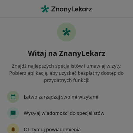
Me
Próchnica • Mysłowice, śląskie
Filtry
• 1
Mapa
Próchnica specjaliści w Mysłowicach
Witaj na ZnanyLekarz
Jak działają wyniki wyszukiwania
Znajdź najlepszych specjalistów i umawiaj wizyty.
Pobierz aplikację, aby uzyskać bezpłatny dostęp do
Jakiego specjalisty szukasz?
przydatnych funkcji:
Stomatolog
Ortodonta
Stomatolog dzieci
Łatwo zarządzaj swoimi wizytami
Wysyłaj wiadomości do specjalistów
Otrzymuj powiadomienia