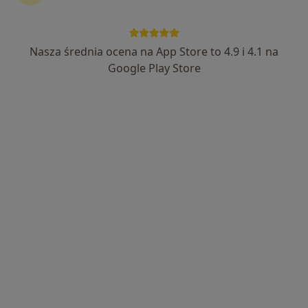
Nasza średnia ocena na App Store to 4.9 i 4.1 na
lek. dent. Justyna Nowak
Google Play Store
·
Więcej
Stomatolog
140 opinii
Pawła Stalmacha 15, Mysłowice
•
Mapa
Stomatologia Indentico
Konsultacja stomatologiczna
od 180 zł
Specjalista nie oferuje umawiania online pod tym adresem.
Poproś o wizytę