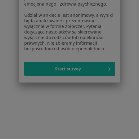
Więcej w kategorii: W pobliżu Mysłowic
emocjonalnego i zdrowia psychicznego.
Schorzenia w Mysłowicach
Udział w ankiecie jest anonimowy, a wyniki
będą analizowane i prezentowane
Ból zęba w Mysłowicach
wyłącznie w formie zbiorczej. Pytania
dotyczące nastolatków są skierowane
Przebarwienia zębów w Mysłowicach
wyłącznie do rodziców lub opiekunów
prawnych. Nie zbieramy informacji
Kamień nazębny w Mysłowicach
bezpośrednio od osób niepełnoletnich.
Ubytki zębów w Mysłowicach
Choroby miazgi w Mysłowicach
Start survey
Więcej (15)
Więcej w kategorii: Schorzenia w Mysłowicac
Próchnica Specjaliści W Mysłowicach