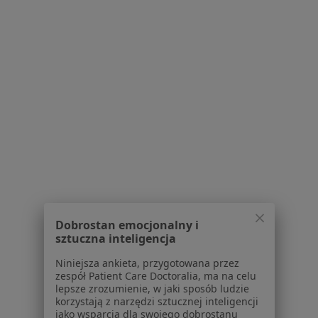
Specjalista nie oferuje umawiania online pod tym adresem.
Poproś o wizytę
1
2
Powiązane wyszukiwania
W pobliżu Mysłowic
Próchnica w Katowicach
Próchnica w Gliwicach
Dobrostan emocjonalny i
Próchnica w Bielsku-Białej
sztuczna inteligencja
Próchnica w Sosnowcu
Niniejsza ankieta, przygotowana przez
zespół Patient Care Doctoralia, ma na celu
Próchnica w Tychach
lepsze zrozumienie, w jaki sposób ludzie
korzystają z narzędzi sztucznej inteligencji
Więcej (14)
jako wsparcia dla swojego dobrostanu