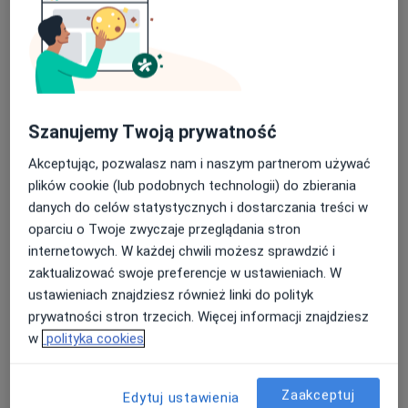
lek. dent. Jakub Rydzak
·
Więcej
Stomatolog
22 opinie
Szanujemy Twoją prywatność
Wojska Polskiego 12, Sosnowiec
•
Mapa
Centrum Medyczne LUX MED Stomatologia Sosnowiec - Wojska Polskiego 12
Akceptując, pozwalasz nam i naszym partnerom używać
Konsultacja protetyczna
od 250 zł
plików cookie (lub podobnych technologii) do zbierania
danych do celów statystycznych i dostarczania treści w
Specjalista nie oferuje umawiania online pod tym adresem.
oparciu o Twoje zwyczaje przeglądania stron
internetowych. W każdej chwili możesz sprawdzić i
Poproś o wizytę
zaktualizować swoje preferencje w ustawieniach. W
ustawieniach znajdziesz również linki do polityk
prywatności stron trzecich. Więcej informacji znajdziesz
w
polityka cookies
Zaakceptuj
Edytuj ustawienia