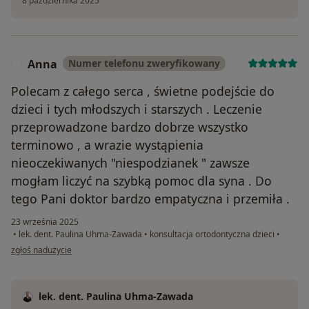
8 października 2025
Anna
Numer telefonu zweryfikowany
A
Polecam z całego serca , świetne podejście do
dzieci i tych młodszych i starszych . Leczenie
przeprowadzone bardzo dobrze wszystko
terminowo , a wrazie wystąpienia
nieoczekiwanych "niespodzianek " zawsze
mogłam liczyć na szybką pomoc dla syna . Do
tego Pani doktor bardzo empatyczna i przemiła .
23 września 2025
•
lek. dent. Paulina Uhma-Zawada
•
konsultacja ortodontyczna dzieci
•
w opinii użytkownika Anna
zgłoś nadużycie
lek. dent. Paulina Uhma-Zawada