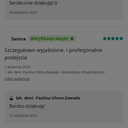
Serdecznie dziękuję!:))
24 września 2025
Iwona
Weryfikacja wizyty
I
Szczegułowo wyjaśnione, i profesjonalne
podejscie
7 września 2025
•
lek. dent. Paulina Uhma-Zawada
•
konsultacja ortodontyczna
•
w opinii użytkownika Iwona
zgłoś nadużycie
lek. dent. Paulina Uhma-Zawada
Bardzo dziękuję!
12 września 2025