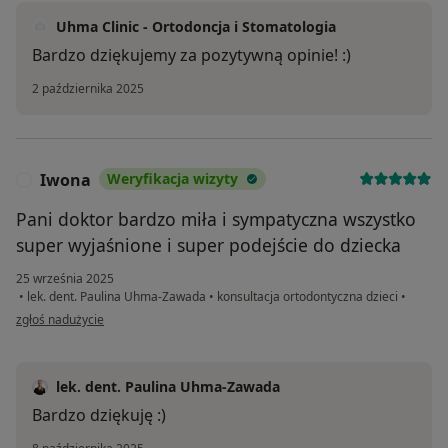
Uhma Clinic - Ortodoncja i Stomatologia
Bardzo dziękujemy za pozytywną opinie! :)
2 października 2025
Iwona
Weryfikacja wizyty
I
Pani doktor bardzo miła i sympatyczna wszystko
super wyjaśnione i super podejście do dziecka
25 września 2025
•
lek. dent. Paulina Uhma-Zawada
•
konsultacja ortodontyczna dzieci
•
w opinii użytkownika Iwona
zgłoś nadużycie
lek. dent. Paulina Uhma-Zawada
Bardzo dziękuję :)