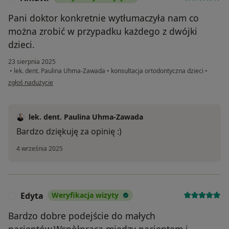
Pani doktor konkretnie wytłumaczyła nam co
można zrobić w przypadku każdego z dwójki
dzieci.
23 sierpnia 2025
•
lek. dent. Paulina Uhma-Zawada
•
konsultacja ortodontyczna dzieci
•
w opinii użytkownika AniaW.
zgłoś nadużycie
lek. dent. Paulina Uhma-Zawada
Bardzo dziękuję za opinię :)
4 września 2025
Edyta
Weryfikacja wizyty
E
Bardzo dobre podejście do małych