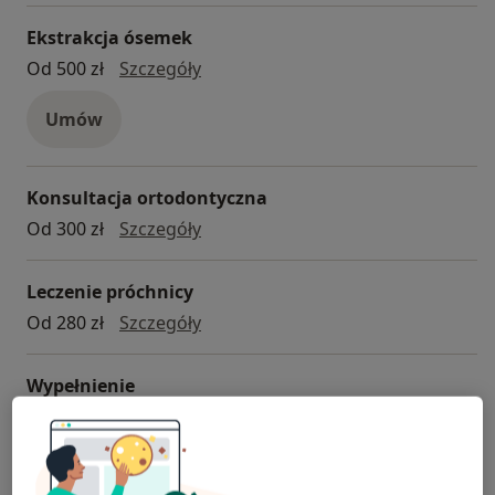
Ekstrakcja ósemek
ekstrakcja ósemek
Od 500 zł
Szczegóły
Umów
Konsultacja ortodontyczna
konsultacja ortodontyczna
Od 300 zł
Szczegóły
Leczenie próchnicy
leczenie próchnicy
Od 280 zł
Szczegóły
Wypełnienie
Wypełnienie
Od 280 zł
Szczegóły
+ 6 usług