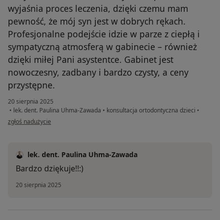
wyjaśnia proces leczenia, dzięki czemu mam
pewność, że mój syn jest w dobrych rękach.
Profesjonalne podejście idzie w parze z ciepłą i
sympatyczną atmosferą w gabinecie – również
dzięki miłej Pani asystentce. Gabinet jest
nowoczesny, zadbany i bardzo czysty, a ceny
przystępne.
20 sierpnia 2025
•
lek. dent. Paulina Uhma-Zawada
•
konsultacja ortodontyczna dzieci
•
w opinii użytkownika Justyna
zgłoś nadużycie
lek. dent. Paulina Uhma-Zawada
Bardzo dziękuje!!:)
20 sierpnia 2025