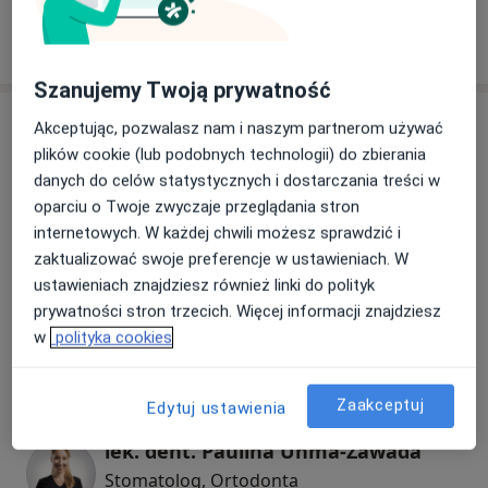
W jaki sposób ustalane są ceny?
Szanujemy Twoją prywatność
Specjaliści
Akceptując, pozwalasz nam i naszym partnerom używać
plików cookie (lub podobnych technologii) do zbierania
Wszystkie
danych do celów statystycznych i dostarczania treści w
oparciu o Twoje zwyczaje przeglądania stron
internetowych. W każdej chwili możesz sprawdzić i
zaktualizować swoje preferencje w ustawieniach. W
lek. dent. Sebastian Pawelec
ustawieniach znajdziesz również linki do polityk
Stomatolog, Chirurg
prywatności stron trzecich. Więcej informacji znajdziesz
20 opinii
w
polityka cookies
Umów
Zaakceptuj
Edytuj ustawienia
lek. dent. Paulina Uhma-Zawada
Stomatolog, Ortodonta