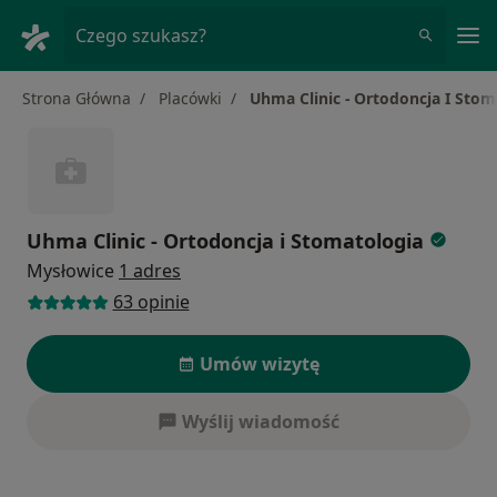
Me
Czego szukasz?
Strona Główna
Placówki
Uhma Clinic - Ortodoncja I Stom
Uhma Clinic - Ortodoncja i Stomatologia
Mysłowice
1 adres
63 opinie
Umów wizytę
Wyślij wiadomość