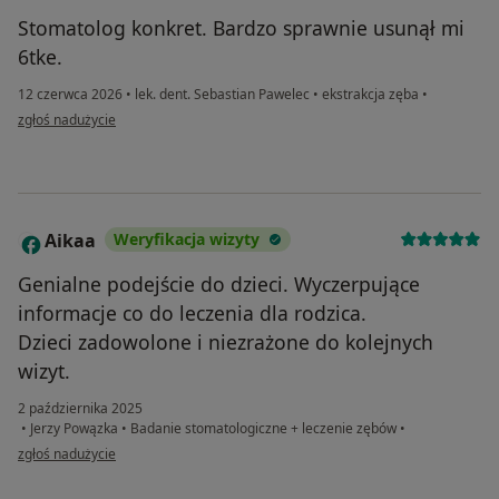
Stomatolog konkret. Bardzo sprawnie usunął mi
6tke.
12 czerwca 2026
•
lek. dent. Sebastian Pawelec
•
ekstrakcja zęba
•
w opinii użytkownika Rafal
zgłoś nadużycie
Aikaa
Weryfikacja wizyty
A
Genialne podejście do dzieci. Wyczerpujące
informacje co do leczenia dla rodzica.
Dzieci zadowolone i niezrażone do kolejnych
wizyt.
2 października 2025
•
Jerzy Powązka
•
Badanie stomatologiczne + leczenie zębów
•
w opinii użytkownika Aikaa
zgłoś nadużycie