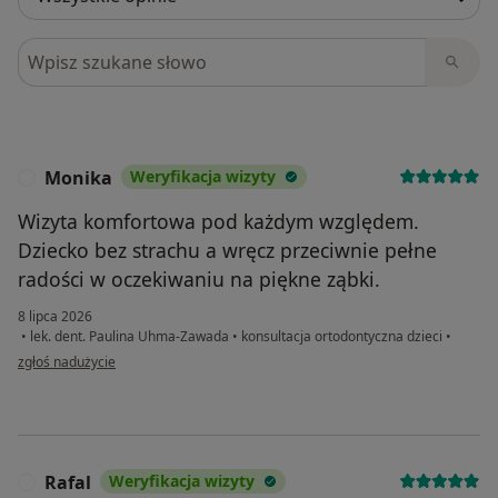
Szukaj w opiniach
Monika
Weryfikacja wizyty
M
Wizyta komfortowa pod każdym względem.
Dziecko bez strachu a wręcz przeciwnie pełne
radości w oczekiwaniu na piękne ząbki.
8 lipca 2026
•
lek. dent. Paulina Uhma-Zawada
•
konsultacja ortodontyczna dzieci
•
w opinii użytkownika Monika
zgłoś nadużycie
Rafal
Weryfikacja wizyty
R