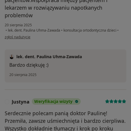
pacjentów.Wspòłpraca między pacjentem i
lekarzem w rozwiązywaniu napotkanych
problemów
20 sierpnia 2025
•
lek. dent. Paulina Uhma-Zawada
•
konsultacja ortodontyczna dzieci
•
w opinii użytkownika Edyta
zgłoś nadużycie
lek. dent. Paulina Uhma-Zawada
Bardzo dziękuję :)
20 sierpnia 2025
Justyna
Weryfikacja wizyty
J
Serdecznie polecam panią doktor Paulinę!
Przemiła, zawsze uśmiechnięta i bardzo cierpliwa.
Wszystko dokładnie tłumaczy i krok po kroku