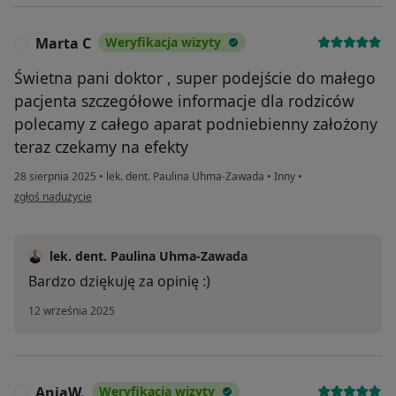
Marta C
Weryfikacja wizyty
M
Świetna pani doktor , super podejście do małego
pacjenta szczegółowe informacje dla rodziców
polecamy z całego aparat podniebienny założony
teraz czekamy na efekty
28 sierpnia 2025
•
lek. dent. Paulina Uhma-Zawada
•
Inny
•
w opinii użytkownika Marta C
zgłoś nadużycie
lek. dent. Paulina Uhma-Zawada
Bardzo dziękuję za opinię :)
12 września 2025
AniaW.
Weryfikacja wizyty
A