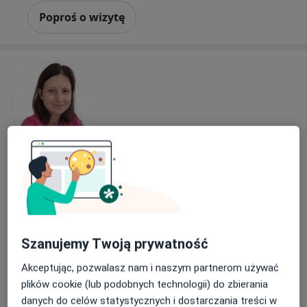
Poproś o wizytę
lek. Maria Skonieczna-Barc
·
Więcej
Pediatra
99 opinii
Adres 1
Adres 2
Szanujemy Twoją prywatność
Akceptując, pozwalasz nam i naszym partnerom używać
aleja Jana Pawła II 4a/6, Gdańsk
•
Mapa
plików cookie (lub podobnych technologii) do zbierania
Gabinet Lekarski Wieczorynka
danych do celów statystycznych i dostarczania treści w