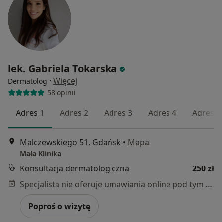
lek. Gabriela Tokarska
·
Więcej
Dermatolog
58 opinii
Adres 1
Adres 2
Adres 3
Adres 4
Adres 5
Malczewskiego 51, Gdańsk
•
Mapa
Mała Klinika
Konsultacja dermatologiczna
250 zł
Specjalista nie oferuje umawiania online pod tym adresem.
Poproś o wizytę