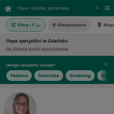
Me
Ospa • Gdańsk, pomorskie
Filtry
• 1
Ubezpieczenie
Map
Ospa specjaliści w Gdańsku
Jak działają wyniki wyszukiwania
Jakiego specjalisty szukasz?
Pediatra
Internista
Ginekolog
Derma