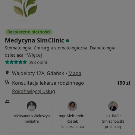
Bezpieczne płatności
Medycyna SimClinic
Stomatologia, Chirurgia stomatologiczna, Diabetologia
·
Więcej
dziecięca
598 opinii
Wajdeloty 12A, Gdańsk
•
Mapa
Konsultacja lekarza rodzinnego
190 zł
Pokaż więcej usług
Aleksandra Wołoszyn
mgr Aleksandra
lek. Rafał
pediatra
Rostek
Śmiechowski
fizjoterapeuta
proktolog