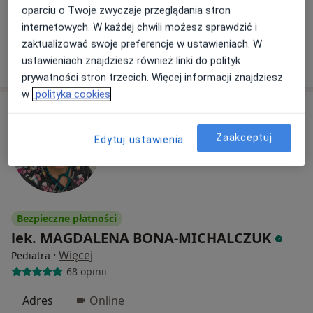
Konsultacja pediatryczna
200 zł
oparciu o Twoje zwyczaje przeglądania stron
Specjalista nie oferuje umawiania online pod tym adresem.
internetowych. W każdej chwili możesz sprawdzić i
zaktualizować swoje preferencje w ustawieniach. W
Poproś o wizytę
ustawieniach znajdziesz również linki do polityk
prywatności stron trzecich. Więcej informacji znajdziesz
w
polityka cookies
Zaakceptuj
Edytuj ustawienia
Bezpieczne płatności
lek. MAGDALENA BONA-MICHALCZUK
·
Więcej
Pediatra
68 opinii
Adres
Online