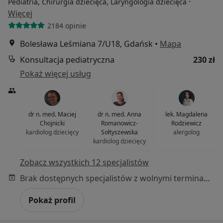
·
Pediatria, Chirurgia dziecięca, Laryngologia dziecięca
Więcej
2184 opinie
Bolesława Leśmiana 7/U18, Gdańsk
•
Mapa
Konsultacja pediatryczna
230 zł
Pokaż więcej usług
dr n. med. Maciej
dr n. med. Anna
lek. Magdalena
Chojnicki
Romanowicz-
Rodziewicz
kardiolog dziecięcy
Sołtyszewska
alergolog
kardiolog dziecięcy
Zobacz wszystkich 12 specjalistów
Brak dostępnych specjalistów z wolnymi terminami w tym centrum medycznym.
Pokaż profil