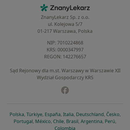
Kontakt
ZnanyLekarz - Strona główna
ZnanyLekarz Sp. z o.o.
ul. Kolejowa 5/7
01-217 Warszawa, Polska
NIP: ⁠7010224868
KRS: ⁠0000347997
REGON: ⁠142276657
Sąd Rejonowy dla m.st. Warszawy w Warszawie XII
Wydział Gospodarczy KRS
Facebook
otwiera się w nowej karcie
otwiera się w nowej karcie
otwiera się w nowej karcie
otwiera się w nowej karcie
otwiera się w nowej karci
otwiera się
otwi
Polska
,
Türkiye
,
España
,
Italia
,
Deutschland
,
Česko
,
otwiera się w nowej karcie
otwiera się w nowej karcie
otwiera się w nowej karcie
otwiera się w nowej kar
otwiera się 
otwier
Portugal
,
México
,
Chile
,
Brasil
,
Argentina
,
Perú
,
otwiera się w nowej karc
Colombia