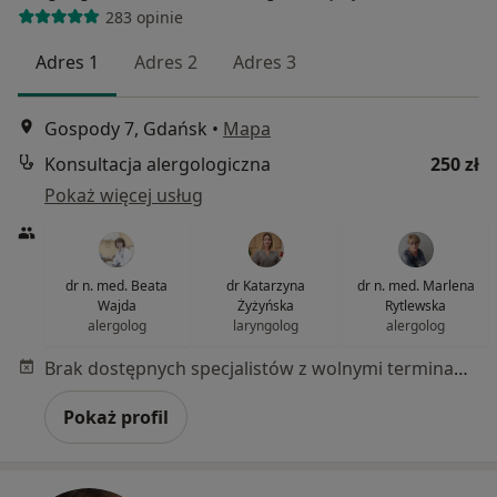
283 opinie
Adres 1
Adres 2
Adres 3
Gospody 7, Gdańsk
•
Mapa
Konsultacja alergologiczna
250 zł
Pokaż więcej usług
dr n. med. Beata
dr Katarzyna
dr n. med. Marlena
Wajda
Żyżyńska
Rytlewska
alergolog
laryngolog
alergolog
Brak dostępnych specjalistów z wolnymi terminami w tym centrum medycznym.
Pokaż profil