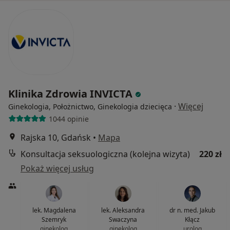
Klinika Zdrowia INVICTA
·
Więcej
Ginekologia, Położnictwo, Ginekologia dziecięca
1044 opinie
Rajska 10, Gdańsk
•
Mapa
Konsultacja seksuologiczna (kolejna wizyta)
220 zł
Pokaż więcej usług
lek. Magdalena
lek. Aleksandra
dr n. med. Jakub
Szemryk
Swaczyna
Kłącz
ginekolog
ginekolog
urolog