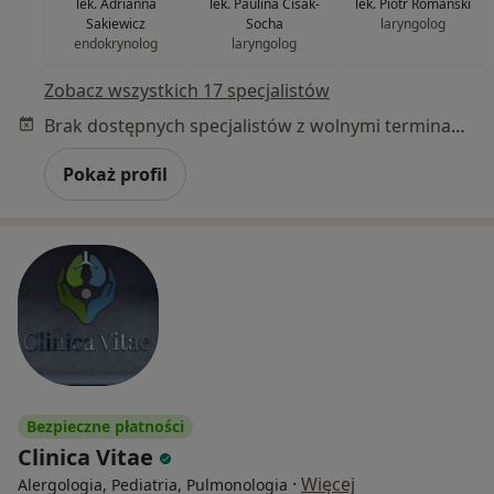
lek. Adrianna
lek. Paulina Cisak-
lek. Piotr Romański
Sakiewicz
Socha
laryngolog
endokrynolog
laryngolog
Zobacz wszystkich 17 specjalistów
Brak dostępnych specjalistów z wolnymi terminami w tym centrum medycznym.
Pokaż profil
Bezpieczne płatności
Clinica Vitae
·
Więcej
Alergologia, Pediatria, Pulmonologia