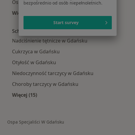
Ospa w Tczewie
bezpośrednio od osób niepełnoletnich.
Więcej (8)
Więcej w kategorii: W pobliżu Gdańska
Start survey
Schorzenia w Gdańsku
Nadciśnienie tętnicze w Gdańsku
Cukrzyca w Gdańsku
Otyłość w Gdańsku
Niedoczynność tarczycy w Gdańsku
Choroby tarczycy w Gdańsku
Więcej (15)
Więcej w kategorii: Schorzenia w Gdańsku
Ospa Specjaliści W Gdańsku