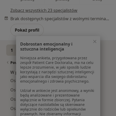
Zobacz wszystkich 23 specjalistów
Brak dostępnych specjalistów z wolnymi terminami w tym centrum medycznym.
Pokaż profil
Dobrostan emocjonalny i
sztuczna inteligencja
1
2
3
Niniejsza ankieta, przygotowana przez
zespół Patient Care Doctoralia, ma na celu
Powiązane wyszukiwania
lepsze zrozumienie, w jaki sposób ludzie
korzystają z narzędzi sztucznej inteligencji
W pobliżu Gdańska
jako wsparcia dla swojego dobrostanu
Ospa w Gdyni
emocjonalnego i zdrowia psychicznego.
Ospa w Pruszczu Gdańskim
Udział w ankiecie jest anonimowy, a wyniki
będą analizowane i prezentowane
Ospa w Wejherowie
wyłącznie w formie zbiorczej. Pytania
dotyczące nastolatków są skierowane
Ospa w Starogardzie Gdańskim
wyłącznie do rodziców lub opiekunów
prawnych. Nie zbieramy informacji