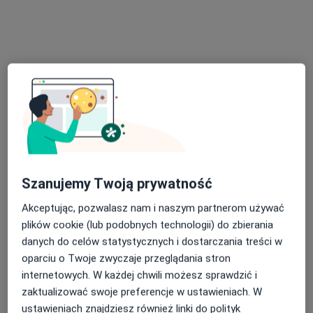
lek. Monika Giza
·
Więcej
Dermatolog
477 opinii
Generała Władysława Sikorskiego 1, Świętochłowice
•
Mapa
Severux Centrum Medyczne
Konsultacja dermatologiczna
250 zł
Szanujemy Twoją prywatność
Specjalista nie oferuje umawiania online pod tym adresem.
Akceptując, pozwalasz nam i naszym partnerom używać
Poproś o wizytę
plików cookie (lub podobnych technologii) do zbierania
danych do celów statystycznych i dostarczania treści w
oparciu o Twoje zwyczaje przeglądania stron
internetowych. W każdej chwili możesz sprawdzić i
zaktualizować swoje preferencje w ustawieniach. W
ustawieniach znajdziesz również linki do polityk