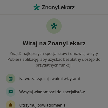
Me
Trądzik Młodzieńczy • Świętochłowice, śląskie
Filtry
• 1
Ubezpieczenie
Map
Trądzik młodzieńczy specjaliści w
Witaj na ZnanyLekarz
Świętochłowicach
Jak działają wyniki wyszukiwania
Znajdź najlepszych specjalistów i umawiaj wizyty.
Pobierz aplikację, aby uzyskać bezpłatny dostęp do
przydatnych funkcji:
Jakiego specjalisty szukasz?
Dermatolog
Lekarz wykonujący zabiegi medyc
Łatwo zarządzaj swoimi wizytami
Wysyłaj wiadomości do specjalistów
Otrzymuj powiadomienia