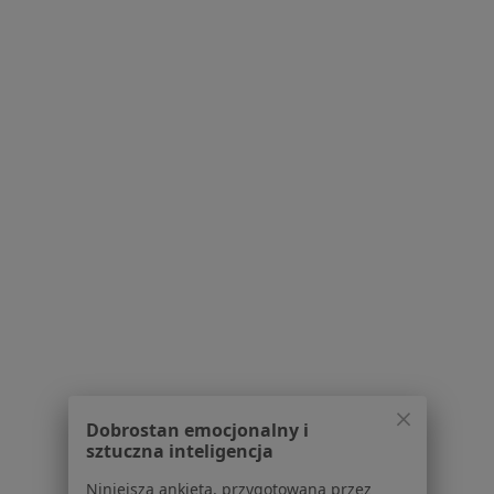
Więcej w kategorii: Schorzenia w Świętochłow
Trądzik Młodzieńczy Specjaliści W Świętochłowicach
Serwis
Regulamin
Polityka prywatności pacjentów
Polityka prywatności profesjonalistów
Polityka prywatności dla profesjonalistów, których
dane pozyskaliśmy samodzielnie
Polityka cookies
Dobrostan emocjonalny i
sztuczna inteligencja
Jak działają wyniki wyszukiwania
Dostępność
Niniejsza ankieta, przygotowana przez