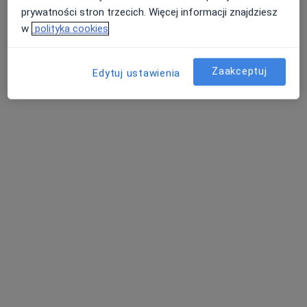
prywatności stron trzecich. Więcej informacji znajdziesz
w
polityka cookies
lek. Martyna Kiołbasa
Zaakceptuj
Edytuj ustawienia
W trakcie specjalizacji (Dermatolog), Lekarz wykonujący
·
Więcej
zabiegi medycyny estetycznej
29 opinii
Generała Władysława Sikorskiego 1, Świętochłowice
•
Mapa
Severux Centrum Medyczne
Konsultacja dermatologiczna
250 zł
Specjalista nie oferuje umawiania online pod tym adresem.
Poproś o wizytę