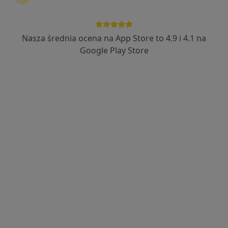
Nasza średnia ocena na App Store to 4.9 i 4.1 na
lek. Dominika Ziółkowska-Banasik
Google Play Store
·
Więcej
Dermatolog
229 opinii
Generała Władysława Sikorskiego 1, Świętochłowice
•
Mapa
Severux Centrum Medyczne
Konsultacja dermatologiczna
250 zł
Specjalista nie oferuje umawiania online pod tym adresem.
Poproś o wizytę