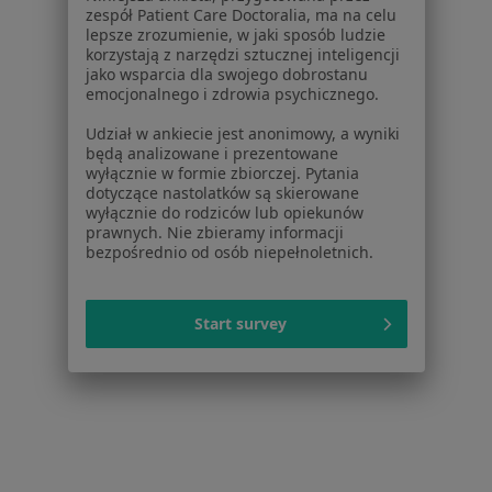
O nas
zespół Patient Care Doctoralia, ma na celu
lepsze zrozumienie, w jaki sposób ludzie
Praca
Rekrutujemy!
korzystają z narzędzi sztucznej inteligencji
Partnerzy
jako wsparcia dla swojego dobrostanu
Centrum prasowe
emocjonalnego i zdrowia psychicznego.
Kontakt
Udział w ankiecie jest anonimowy, a wyniki
będą analizowane i prezentowane
Dla pacjentów
wyłącznie w formie zbiorczej. Pytania
dotyczące nastolatków są skierowane
Lekarze
wyłącznie do rodziców lub opiekunów
Placówki medyczne
prawnych. Nie zbieramy informacji
Pytania i odpowiedzi
bezpośrednio od osób niepełnoletnich.
Usługi i zabiegi
Choroby
Start survey
Pomoc
Aplikacje mobilne
Blog dla pacjentów
Dla profesjonalistów
Cennik