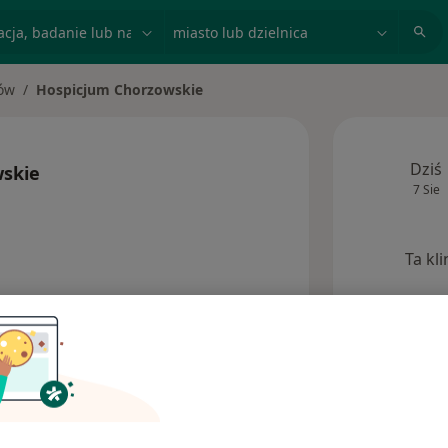
acja, badanie lub nazwisko
miasto lub dzielnica
ów
Hospicjum Chorzowskie
to
Dziś
skie
7 Sie
Ta kl
Adresy