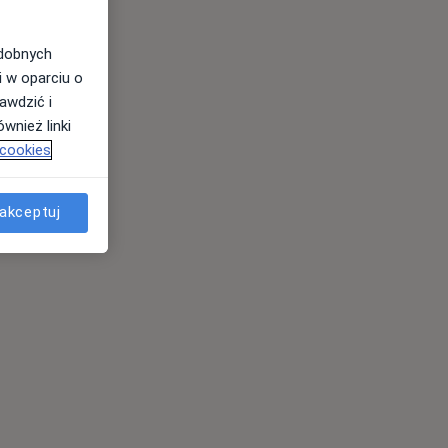
odobnych
i w oparciu o
awdzić i
wnież linki
 cookies
akceptuj