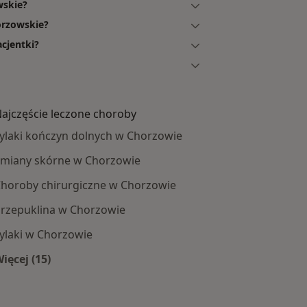
wskie?
orzowskie?
cjentki?
ajczęście leczone choroby
ylaki kończyn dolnych w Chorzowie
miany skórne w Chorzowie
horoby chirurgiczne w Chorzowie
rzepuklina w Chorzowie
ylaki w Chorzowie
ięcej (15)
Więcej w kategorii: Najczęście leczone choroby