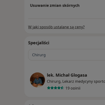
Usuwanie zmian skórnych
W jaki sposób ustalane są ceny?
Specjaliści
Chirurg
lek. Michał Glogasa
Chirurg, Lekarz medycyny sport
19 opinii