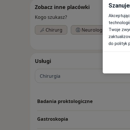
Szanuje
Zobacz inne placówki
Akceptując
Kogo szukasz?
technologii
Chirurg
Neurolog
Twoje zwyc
zaktualizo
do polityk 
Usługi
Chirurgia
Badania proktologiczne
Gastroskopia