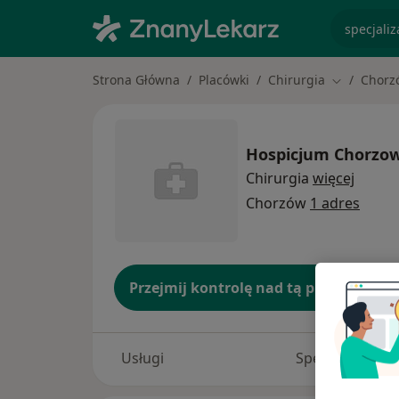
specjaliz
Strona Główna
Placówki
Chirurgia
Chorz
Zmień mias
Hospicjum Chorzow
Chirurgia
więcej
Chorzów
1 adres
Przejmij kontrolę nad tą placówką
Usługi
Specjaliści