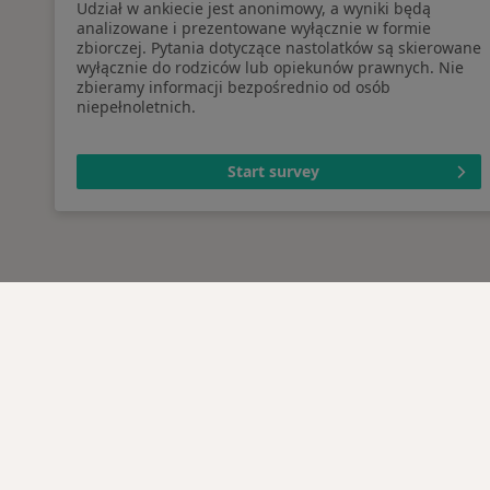
Udział w ankiecie jest anonimowy, a wyniki będą
analizowane i prezentowane wyłącznie w formie
zbiorczej. Pytania dotyczące nastolatków są skierowane
wyłącznie do rodziców lub opiekunów prawnych. Nie
zbieramy informacji bezpośrednio od osób
niepełnoletnich.
Start survey
Serwis
Dla pa
Regulamin
Lekarz
Polityka prywatności pacjentów
Placów
Polityka prywatności
Pytani
profesjonalistów
Usługi 
Polityka prywatności dla
Choro
profesjonalistów, których dane
Pomoc