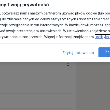
my Twoją prywatność
, pozwalasz nam i naszym partnerom używać plików cookie (lub p
) do zbierania danych do celów statystycznych i dostarczania treśc
zaje przeglądania stron internetowych. W każdej chwili możesz spr
wać swoje preferencje w ustawieniach. W ustawieniach znajdziesz ró
Szukaj innej specjalizacji
prywatności stron trzecich. Więcej informacji znajdziesz w
polityka
Za
Edytuj ustawienia