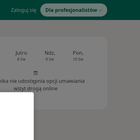
Zaloguj się
Dla profesjonalistów
Jutro
Ndz,
Pon,
Wt,
Śr,
8 Sie
9 Sie
10 Sie
11 Sie
12 Si
inika nie udostępnia opcji umawiania
wizyt drogą online