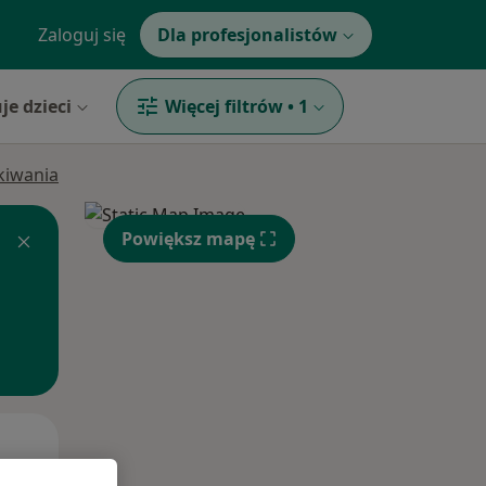
Zaloguj się
Dla profesjonalistów
je dzieci
Więcej filtrów
•
1
ukiwania
Powiększ mapę
Wt,
Śr,
Czw,
11 Sie
12 Sie
13 Sie