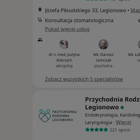
Józefa Piłsudskiego 33, Legionowo
•
Ma
Konsultacja stomatologiczna
Pokaż więcej usług
dr n. med. Justyna
lek. Dariusz
lek. Ł
Kościuch
Lemczak
u
alergolog
psychiatra
Zobacz wszystkich 5 specjalistów
Przychodnia Rodz
Legionowo
Endokrynologia, Kardiolog
·
Więcej
Laryngologia
221 opinii