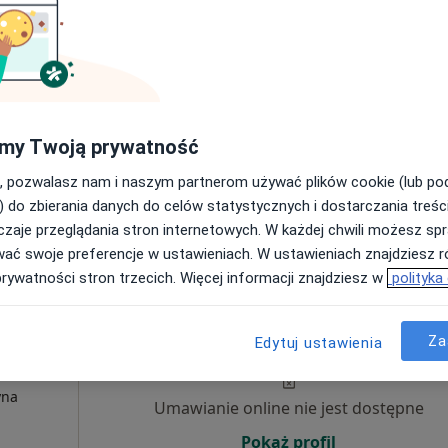
Umawianie online nie jest dostępne
Poproś o wizytę
my Twoją prywatność
pa
, pozwalasz nam i naszym partnerom używać plików cookie (lub p
) do zbierania danych do celów statystycznych i dostarczania treśc
od 320 zł
zaje przeglądania stron internetowych. W każdej chwili możesz spr
wać swoje preferencje w ustawieniach. W ustawieniach znajdziesz ró
prywatności stron trzecich. Więcej informacji znajdziesz w
polityka
Dziś
Jutro
Ndz,
Pon,
7 Sie
8 Sie
9 Sie
10 Sie
Za
ne
Edytuj ustawienia
yna
Umawianie online nie jest dostępne
Pokaż profil