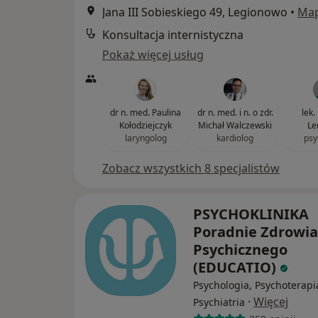
Jana III Sobieskiego 49, Legionowo
•
Ma
Konsultacja internistyczna
Pokaż więcej usług
dr n. med. Paulina
dr n. med. i n. o zdr.
lek.
Kołodziejczyk
Michał Walczewski
Le
laryngolog
kardiolog
psy
Zobacz wszystkich 8 specjalistów
PSYCHOKLINIKA
Poradnie Zdrowia
Psychicznego
(EDUCATIO)
Psychologia, Psychoterapi
·
Więcej
Psychiatria