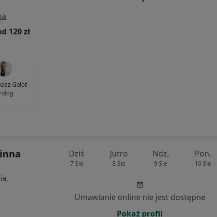
pa
od 120 zł
ukasz Gołoś
rolog
inna
Dziś
Jutro
Ndz,
Pon,
7 Sie
8 Sie
9 Sie
10 Sie
ia,
Umawianie online nie jest dostępne
Pokaż profil