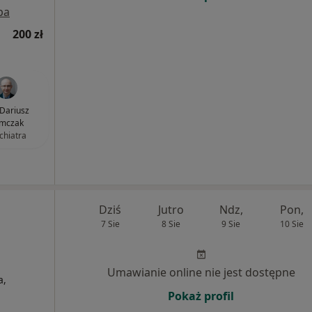
pa
200 zł
 Dariusz
mczak
chiatra
Dziś
Jutro
Ndz,
Pon,
7 Sie
8 Sie
9 Sie
10 Sie
Umawianie online nie jest dostępne
a,
Pokaż profil