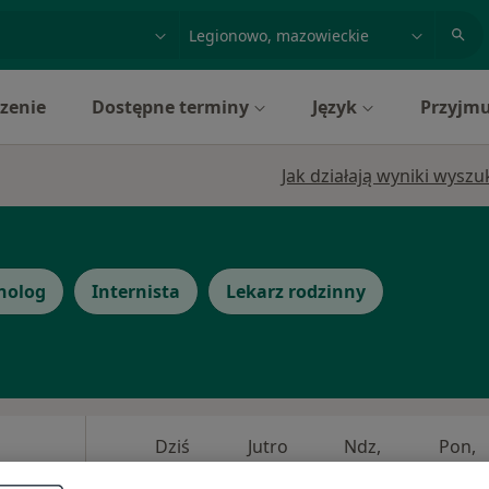
acja, badanie lub nazwisko
miasto lub dzielnica
zenie
Dostępne terminy
Język
Przyjmu
Jak działają wyniki wysz
nolog
Internista
Lekarz rodzinny
Dziś
Jutro
Ndz,
Pon,
7 Sie
8 Sie
9 Sie
10 Sie
czak