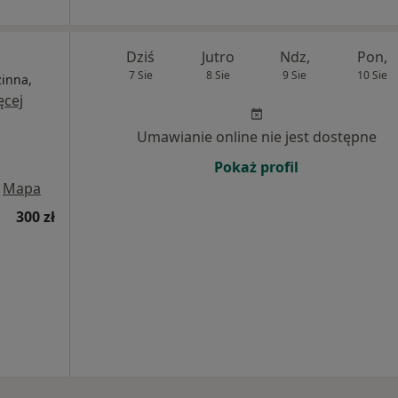
Dziś
Jutro
Ndz,
Pon,
7 Sie
8 Sie
9 Sie
10 Sie
inna,
ęcej
Umawianie online nie jest dostępne
Pokaż profil
Mapa
300 zł