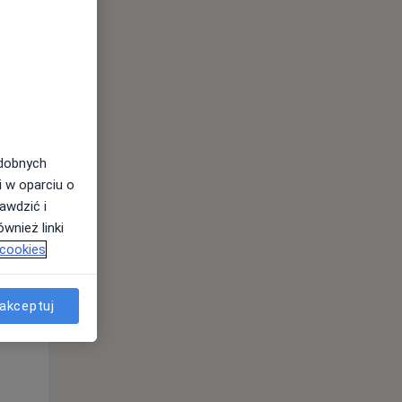
odobnych
i w oparciu o
awdzić i
wnież linki
 cookies
Wt,
Śr,
Czw,
11 Sie
12 Sie
13 Sie
akceptuj