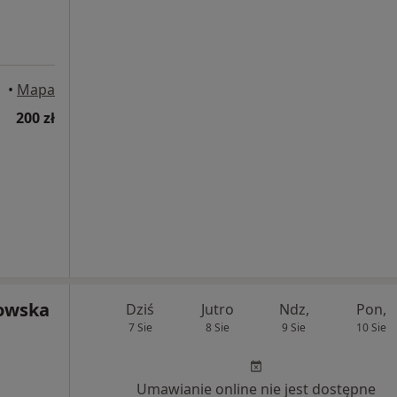
•
Mapa
200 zł
owska
Dziś
Jutro
Ndz,
Pon,
7 Sie
8 Sie
9 Sie
10 Sie
Umawianie online nie jest dostępne