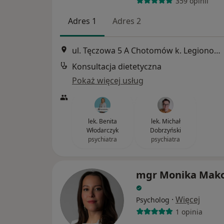
359 opinii
Adres 1
Adres 2
ul. Tęczowa 5 A Chotomów k. Legionowa, Legionowo
Konsultacja dietetyczna
Pokaż więcej usług
lek. Benita
lek. Michał
Włodarczyk
Dobrzyński
psychiatra
psychiatra
mgr Monika Mak
·
Więcej
Psycholog
1 opinia