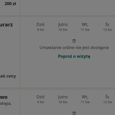
200 zł
urarz
Dziś
Jutro
Wt,
Śr,
9 Sie
10 Sie
11 Sie
12 Sie
Umawianie online nie jest dostępne
Poproś o wizytę
rak ceny
owo
Dziś
Jutro
Wt,
Śr,
9 Sie
10 Sie
11 Sie
12 Sie
ologia,