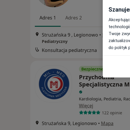
Szanuje
Adres 1
Adres 2
Akceptując
technologii
Twoje zwyc
Strużańska 9 , Legionowo
•
Mapa
zaktualizo
Pediatryczny
do polityk 
Konsultacja pediatryczna
B
Bezpieczne płatności
Przychodnia
Specjalistyczna M
Kardiologia, Pediatria, Ra
Więcej
122 opinie
Strużańska 9, Legionowo
•
Mapa