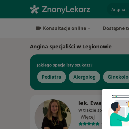
specjaliz
Konsultacje online
Dostępne t
Angina specjaliści w Legionowie
Jakiego specjalisty szukasz?
Pediatra
Alergolog
Ginekolo
lek. Ewa Tomszys
W trakcie specjalizacji (N
·
Więcej
10 opinii