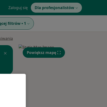
Zaloguj się
Dla profesjonalistów
ęcej filtrów
•
1
ukiwania
Powiększ mapę
Czw,
Pt,
Sob,
13 Sie
14 Sie
15 Sie