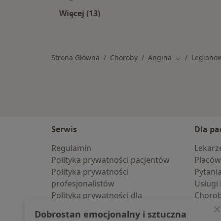
Więcej (13)
Więcej w kategorii: W pobliżu Legi
Strona Główna
Choroby
Angina
Legiono
Zmień miasto
Serwis
Dla pa
Regulamin
Lekarz
Polityka prywatności pacjentów
Placów
Polityka prywatności
Pytani
profesjonalistów
Usługi 
Polityka prywatności dla
Choro
profesjonalistów, których dane
Pomoc
Dobrostan emocjonalny i sztuczna
pozyskaliśmy samodzielnie
Aplika