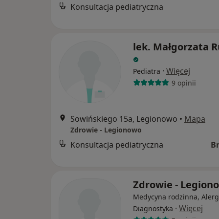
Konsultacja pediatryczna
lek. Małgorzata R
·
Więcej
Pediatra
9 opinii
Sowińskiego 15a, Legionowo
•
Mapa
Zdrowie - Legionowo
Konsultacja pediatryczna
B
Zdrowie - Legion
Medycyna rodzinna, Alerg
·
Więcej
Diagnostyka