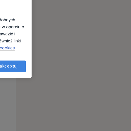
odobnych
i w oparciu o
awdzić i
wnież linki
 cookies
akceptuj
Czw,
Pt,
Sob,
13 Sie
14 Sie
15 Sie