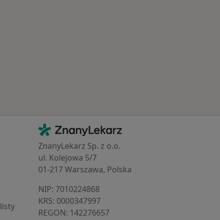
 Schorzenia w Legionowie
Kontakt
ZnanyLekarz - Strona główna
ZnanyLekarz Sp. z o.o.
ul. Kolejowa 5/7
01-217 Warszawa, Polska
NIP: ⁠7010224868
KRS: ⁠0000347997
isty
REGON: ⁠142276657