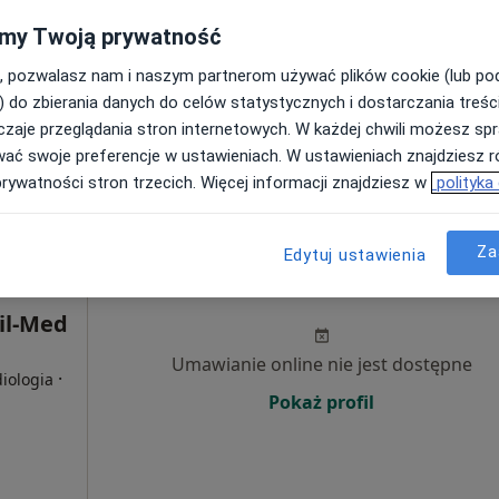
my Twoją prywatność
Pokaż adresy z kalendarzem
, pozwalasz nam i naszym partnerom używać plików cookie (lub p
) do zbierania danych do celów statystycznych i dostarczania treśc
zaje przeglądania stron internetowych. W każdej chwili możesz spr
wać swoje preferencje w ustawieniach. W ustawieniach znajdziesz ró
prywatności stron trzecich. Więcej informacji znajdziesz w
polityka
rak ceny
Za
Edytuj ustawienia
Dziś
Jutro
Wt,
Śr,
9 Sie
10 Sie
11 Sie
12 Sie
il-Med
Umawianie online nie jest dostępne
·
diologia
Pokaż profil