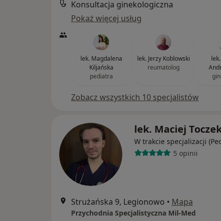
Konsultacja ginekologiczna
Pokaż więcej usług
lek. Magdalena
lek. Jerzy Koblowski
lek
Kiljańska
reumatolog
Andr
pediatra
gin
Zobacz wszystkich 10 specjalistów
lek. Maciej Tocze
W trakcie specjalizacji (Pe
5 opinii
Strużańska 9, Legionowo
•
Mapa
Przychodnia Specjalistyczna Mil-Med