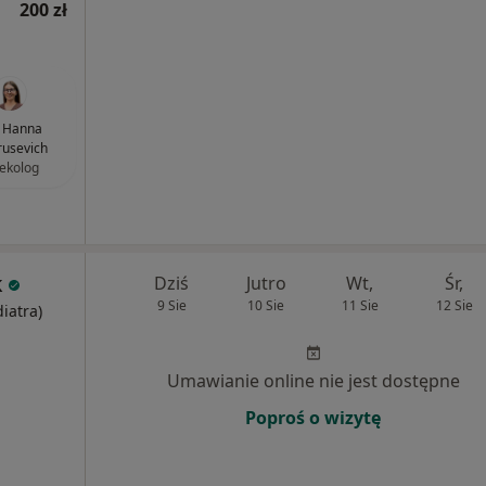
200 zł
. Hanna
usevich
ekolog
k
Dziś
Jutro
Wt,
Śr,
9 Sie
10 Sie
11 Sie
12 Sie
diatra)
Umawianie online nie jest dostępne
Poproś o wizytę