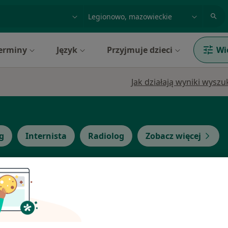
acja, badanie lub nazwisko
miasto lub dzielnica
erminy
Język
Przyjmuje dzieci
Wi
Jak działają wyniki wysz
g
Internista
Radiolog
Zobacz więcej
Dziś
Jutro
Wt,
Śr,
9 Sie
10 Sie
11 Sie
12 Sie
eonatolog)
Brak kalendarza w Twojej lokalizacji.