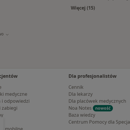
Więcej (15)
onowa
Więcej w kategorii:
wo
Zmień miasto
cjentów
Dla profesjonalistów
e
Cennik
ki medyczne
Dla lekarzy
a i odpowiedzi
Dla placówek medycznych
i zabiegi
Noa Notes
nowość
by
Baza wiedzy
Centrum Pomocy dla Specjal
cje mobilne