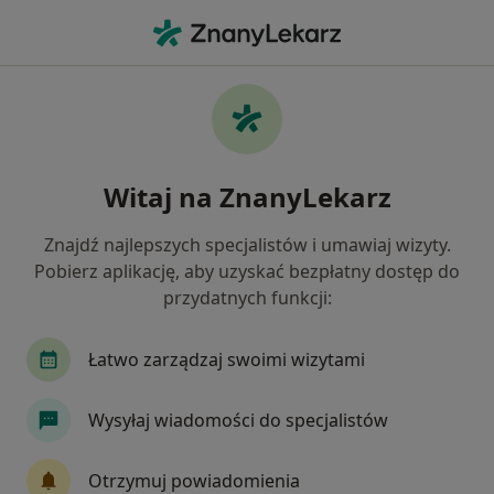
Me
Czego szukasz?
Strona Główna
Choroby
Terpia Manualna
Terpia manualna - informacje,
Witaj na ZnanyLekarz
specjaliści, pytania i odpowiedzi
Znajdź najlepszych specjalistów i umawiaj wizyty.
Pobierz aplikację, aby uzyskać bezpłatny dostęp do
przydatnych funkcji:
Informacje
Łatwo zarządzaj swoimi wizytami
Wysyłaj wiadomości do specjalistów
Nie rezygnuj ze zdrowia
Wybierz konsultacje online, aby rozpocząć lub
Otrzymuj powiadomienia