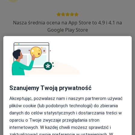
kontynuować leczenie bez wychodzenia z domu. Jeśli
potrzebujesz, możesz również umówić wizytę w
gabinecie.
Nasza średnia ocena na App Store to 4.9 i 4.1 na
Google Play Store
Pokaż specjalistów
Jak to działa?
Eksperci - terpia manualna
Agnieszka Lisiecka
Szanujemy Twoją prywatność
Technik masażysta
Akceptując, pozwalasz nam i naszym partnerom używać
Poznań
plików cookie (lub podobnych technologii) do zbierania
danych do celów statystycznych i dostarczania treści w
oparciu o Twoje zwyczaje przeglądania stron
Hubert Adamiec
internetowych. W każdej chwili możesz sprawdzić i
zaktualizować swoje preferencje w ustawieniach. W