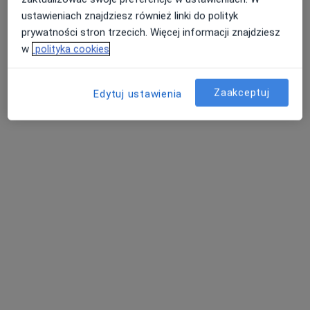
Technik masażysta
ustawieniach znajdziesz również linki do polityk
Warszawa
prywatności stron trzecich. Więcej informacji znajdziesz
w
polityka cookies
Krzysztof Kubik
Technik masażysta
Zaakceptuj
Edytuj ustawienia
Sosnowiec
Marcin Piechota
Technik masażysta
Koło
Andrii Kushnir
Technik masażysta
Łódź