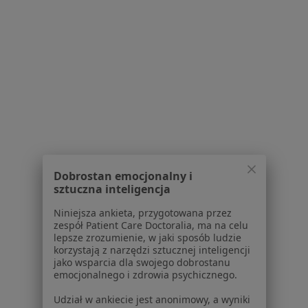
Kontakt
Dla pacjentów
Lekarze
Placówki medyczne
Pytania i odpowiedzi
Usługi i zabiegi
Choroby
Pomoc
Aplikacje mobilne
Blog dla pacjentów
Dobrostan emocjonalny i
sztuczna inteligencja
Dla profesjonalistów
Niniejsza ankieta, przygotowana przez
Cennik
zespół Patient Care Doctoralia, ma na celu
Dla lekarzy
lepsze zrozumienie, w jaki sposób ludzie
korzystają z narzędzi sztucznej inteligencji
Dla placówek medycznych
jako wsparcia dla swojego dobrostanu
Noa Notes
nowość
emocjonalnego i zdrowia psychicznego.
Baza wiedzy
Udział w ankiecie jest anonimowy, a wyniki
Centrum Pomocy dla Specjalisty