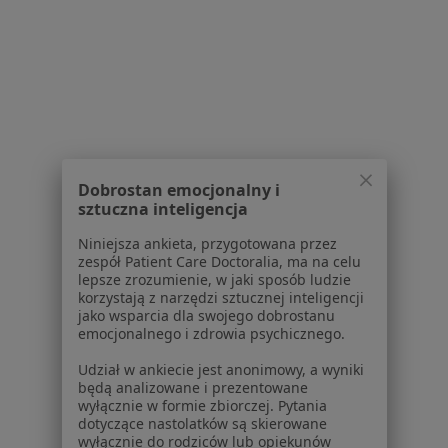
Regulamin
Polityka prywatności pacjentów
Polityka prywatności profesjonalistów
Polityka prywatności dla profesjonalistów, których
dane pozyskaliśmy samodzielnie
Polityka cookies
Jak działają wyniki wyszukiwania
Dobrostan emocjonalny i
Dostępność
sztuczna inteligencja
O nas
Niniejsza ankieta, przygotowana przez
Praca
Rekrutujemy!
zespół Patient Care Doctoralia, ma na celu
Partnerzy
lepsze zrozumienie, w jaki sposób ludzie
Centrum prasowe
korzystają z narzędzi sztucznej inteligencji
jako wsparcia dla swojego dobrostanu
Kontakt
emocjonalnego i zdrowia psychicznego.
Dla pacjentów
Udział w ankiecie jest anonimowy, a wyniki
będą analizowane i prezentowane
Lekarze
wyłącznie w formie zbiorczej. Pytania
Placówki medyczne
dotyczące nastolatków są skierowane
Pytania i odpowiedzi
wyłącznie do rodziców lub opiekunów