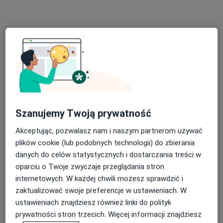
RIVERMED Poradnia lekarzy specjalistów
·
Więcej
Reumatologia, Ortopedia, Neurologia
616 opinii
28 Czerwca 1956 r. 382/U4, Poznań
•
Mapa
Konsultacja ortopedyczna
250 zł
Szanujemy Twoją prywatność
Pokaż więcej usług
Akceptując, pozwalasz nam i naszym partnerom używać
plików cookie (lub podobnych technologii) do zbierania
danych do celów statystycznych i dostarczania treści w
lek. Krzysztof
lek. Lucyna Szymczak
dr n. med. Krzysztof
oparciu o Twoje zwyczaje przeglądania stron
Nowocień
Bartz
Piwowarczyk
internetowych. W każdej chwili możesz sprawdzić i
ortopeda
reumatolog
laryngolog
zaktualizować swoje preferencje w ustawieniach. W
Zobacz wszystkich 4 specjalistów
ustawieniach znajdziesz również linki do polityk
prywatności stron trzecich. Więcej informacji znajdziesz
Brak dostępnych specjalistów z wolnymi terminami w tym centrum medycznym.