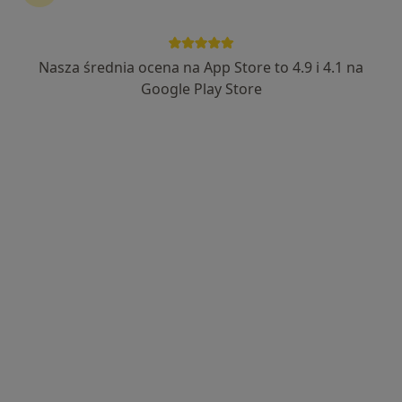
Nasza średnia ocena na App Store to 4.9 i 4.1 na
dr n. med. Krzysztof Piwowarczyk
Google Play Store
·
Więcej
Laryngolog, Audiolog, foniatra
184 opinie
28 Czerwca 1956 r. 382/U4, Poznań
•
Mapa
RIVERMED Poradnia lekarzy specjalistów
Konsultacja foniatryczna
270 zł
Specjalista nie oferuje umawiania online pod tym adresem.
Poproś o wizytę