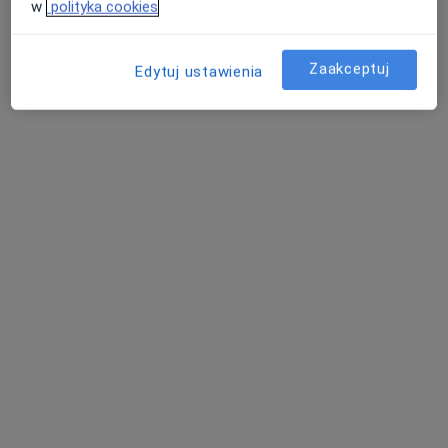
w
polityka cookies
Pokaż profil
Zaakceptuj
Edytuj ustawienia
CenterMed Poznań
·
Więcej
Ginekologia, Chirurgia, Interna
122 opinie
Komornicka 89, Wiry
•
Mapa
Brak dostępnych specjalistów z wolnymi terminami w tym centrum medycznym.
Pokaż profil