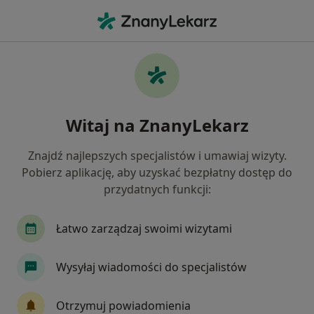
Me
Szum W Uszach • Mosina, wielkopolskie
Filtry
• 1
Mapa
Szum w uszach specjaliści w Mosinie
Witaj na ZnanyLekarz
Jak działają wyniki wyszukiwania
Znajdź najlepszych specjalistów i umawiaj wizyty.
Pobierz aplikację, aby uzyskać bezpłatny dostęp do
Jakiego specjalisty szukasz?
przydatnych funkcji:
Laryngolog
Neurolog
Ortopeda
Psyc
Łatwo zarządzaj swoimi wizytami
Wysyłaj wiadomości do specjalistów
Otrzymuj powiadomienia