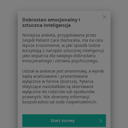
Stulejka w Krakowie
Stulejka w Nowym Targu
Dobrostan emocjonalny i
Stulejka w Skawinie
sztuczna inteligencja
Stulejka w Wieliczce
Niniejsza ankieta, przygotowana przez
zespół Patient Care Doctoralia, ma na celu
Stulejka w Niepołomicach
lepsze zrozumienie, w jaki sposób ludzie
korzystają z narzędzi sztucznej inteligencji
Więcej (13)
jako wsparcia dla swojego dobrostanu
Więcej w kategorii: W pobliżu Myślenic
emocjonalnego i zdrowia psychicznego.
Udział w ankiecie jest anonimowy, a wyniki
Schorzenia w Myślenicach
będą analizowane i prezentowane
Alergia pokarmowa w Myślenicach
wyłącznie w formie zbiorczej. Pytania
dotyczące nastolatków są skierowane
Astma oskrzelowa w Myślenicach
wyłącznie do rodziców lub opiekunów
prawnych. Nie zbieramy informacji
Alergia dróg oddechowych w Myślenicach
bezpośrednio od osób niepełnoletnich.
Alergiczne kontaktowe zapalenie skóry w
Myślenicach
Start survey