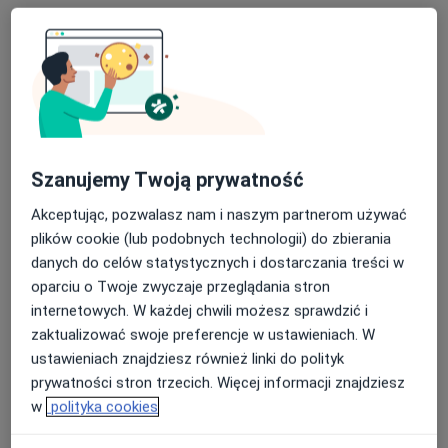
Szanujemy Twoją prywatność
dr n. med. Barbara Dobrowolska-Glazar
·
Więcej
Akceptując, pozwalasz nam i naszym partnerom używać
Urolog dziecięcy, Urolog
108 opinii
plików cookie (lub podobnych technologii) do zbierania
danych do celów statystycznych i dostarczania treści w
Kościuszki 28, Wieliczka
•
Mapa
oparciu o Twoje zwyczaje przeglądania stron
Centrum Medyczne Wieliczka Sp z o.o.
internetowych. W każdej chwili możesz sprawdzić i
Konsultacja urologiczna
od 280 zł
zaktualizować swoje preferencje w ustawieniach. W
ustawieniach znajdziesz również linki do polityk
Specjalista nie oferuje umawiania online pod tym adresem.
prywatności stron trzecich. Więcej informacji znajdziesz
Poproś o wizytę
w
polityka cookies