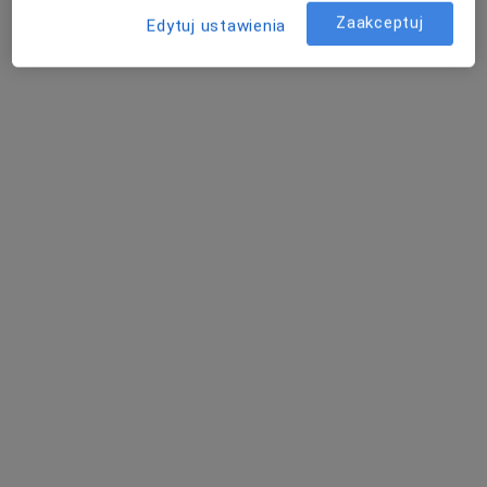
Zaakceptuj
Edytuj ustawienia
dr n. med. Maciej Rzepecki
·
Więcej
Urolog
158 opinii
Drogowców 5, Myślenice
•
Mapa
Centrum Medyczne Certus
Konsultacja urologiczna
od 250 zł
Specjalista nie oferuje umawiania online pod tym adresem.
Poproś o wizytę