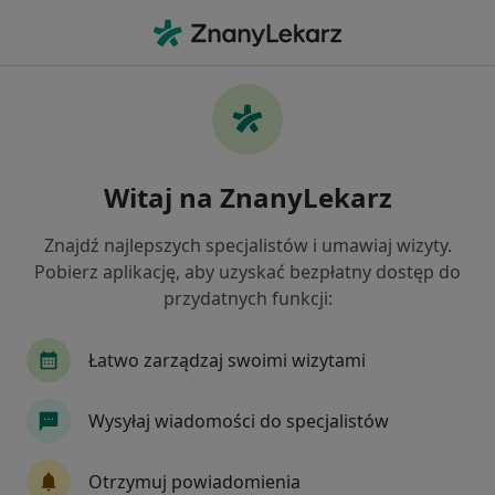
Me
Stulejka • Myślenice, małopolskie
Filtry
• 1
Ubezpieczenie
Map
Stulejka specjaliści w Myślenicach
Witaj na ZnanyLekarz
Jak działają wyniki wyszukiwania
Znajdź najlepszych specjalistów i umawiaj wizyty.
Pobierz aplikację, aby uzyskać bezpłatny dostęp do
Jakiego specjalisty szukasz?
przydatnych funkcji:
Urolog
Ginekolog
Chirurg
Dermatol
Łatwo zarządzaj swoimi wizytami
Wysyłaj wiadomości do specjalistów
Otrzymuj powiadomienia