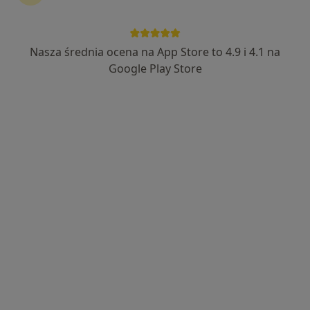
Nasza średnia ocena na App Store to 4.9 i 4.1 na
lek. Igor Czerwieniec
Google Play Store
·
Więcej
W trakcie specjalizacji (Urolog)
278 opinii
Adama Mickiewicza 32B, Skawina
•
Mapa
Proper Med
Konsultacja urologiczna
270 zł
Specjalista nie oferuje umawiania online pod tym adresem.
Poproś o wizytę