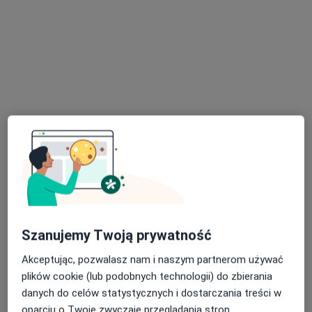
lek. Agnieszka Oszywa-Lenart
·
Więcej
Dermatolog, Dermatolog dziecięcy
105 opinii
Adres
Online
Szanujemy Twoją prywatność
Kościuszki 28, Wieliczka
•
Mapa
Akceptując, pozwalasz nam i naszym partnerom używać
Centrum Medyczne Wieliczka Sp z o.o.
plików cookie (lub podobnych technologii) do zbierania
Konsultacja dermatologiczna
280 zł
danych do celów statystycznych i dostarczania treści w
oparciu o Twoje zwyczaje przeglądania stron