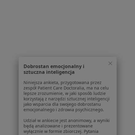
Wypadanie włosów w Nowym Targu
Wypadanie włosów w Wieliczce
Więcej (11)
Więcej w kategorii: W pobliżu Myślenic
Schorzenia w Myślenicach
Cukrzyca w Myślenicach
Otyłość w Myślenicach
Dobrostan emocjonalny i
sztuczna inteligencja
Zaburzenia rytmu serca w Myślenicach
Niniejsza ankieta, przygotowana przez
Zawał serca w Myślenicach
zespół Patient Care Doctoralia, ma na celu
lepsze zrozumienie, w jaki sposób ludzie
Choroba niedokrwienna serca w Myślenicach
korzystają z narzędzi sztucznej inteligencji
jako wsparcia dla swojego dobrostanu
Więcej (15)
emocjonalnego i zdrowia psychicznego.
Więcej w kategorii: Schorzenia w Myślenicach
Udział w ankiecie jest anonimowy, a wyniki
będą analizowane i prezentowane
wyłącznie w formie zbiorczej. Pytania
Wypadanie Włosów Specjaliści W Myślenicach