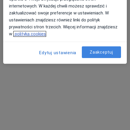
Specjalista nie oferuje umawiania online pod tym adresem.
internetowych. W każdej chwili możesz sprawdzić i
zaktualizować swoje preferencje w ustawieniach. W
Poproś o wizytę
ustawieniach znajdziesz również linki do polityk
prywatności stron trzecich. Więcej informacji znajdziesz
w
polityka cookies
Zaakceptuj
Edytuj ustawienia
ALLMEDICA
·
Więcej
Pediatria, Interna, Ginekologia
630 opinii
Orkana 10, Mszana Dolna
•
Mapa
Usunięcie zmiany skórnej krioterapią
od 200 zł
Brak dostępnych specjalistów z wolnymi terminami w tym centrum medycznym.