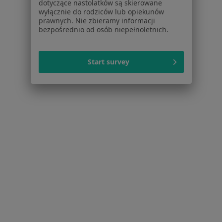
dotyczące nastolatków są skierowane
wyłącznie do rodziców lub opiekunów
prawnych. Nie zbieramy informacji
bezpośrednio od osób niepełnoletnich.
Start survey
Serwis
Regulamin
Polityka prywatności pacjentów
Polityka prywatności profesjonalistów
Polityka prywatności dla profesjonalistów, których
dane pozyskaliśmy samodzielnie
Polityka cookies
Jak działają wyniki wyszukiwania
Dostępność
O nas
Praca
Rekrutujemy!
Partnerzy
Centrum prasowe