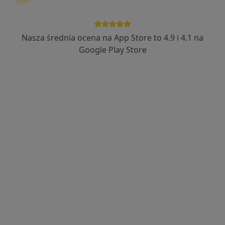
Nasza średnia ocena na App Store to 4.9 i 4.1 na
dr n. med. Katarzyna Ożga-Piszczek
Google Play Store
·
Więcej
Endokrynolog, Androlog
481 opinii
Adres
Online 1
Online 2
29 Listopada 10, Skawina
•
Mapa
Dr n. med. Katarzyna Ożga-Piszczek - gabinet lekarski
Konsultacja endokrynologiczna
270 zł
Specjalista nie oferuje umawiania online pod tym adresem.
Poproś o wizytę