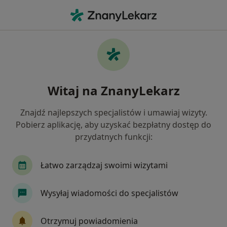
Me
Wypadanie Włosów • Myślenice, małopolskie
Filtry
• 1
Ubezpieczenie
Map
Wypadanie włosów specjaliści w
Witaj na ZnanyLekarz
Myślenicach
Jak działają wyniki wyszukiwania
Znajdź najlepszych specjalistów i umawiaj wizyty.
Pobierz aplikację, aby uzyskać bezpłatny dostęp do
przydatnych funkcji:
Jakiego specjalisty szukasz?
Lekarz wykonujący zabiegi medycyny estetycznej
Łatwo zarządzaj swoimi wizytami
Wysyłaj wiadomości do specjalistów
Otrzymuj powiadomienia