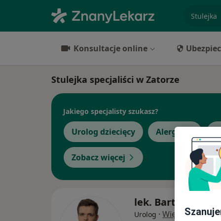
specjaliz
Konsultacje online
Ubezpiec
Stulejka specjaliści w Zatorze
Jakiego specjalisty szukasz?
Urolog dziecięcy
Alergolog
C
Zobacz więcej
lek. Bartosz Bine
Szanuje
·
Więcej
Urolog