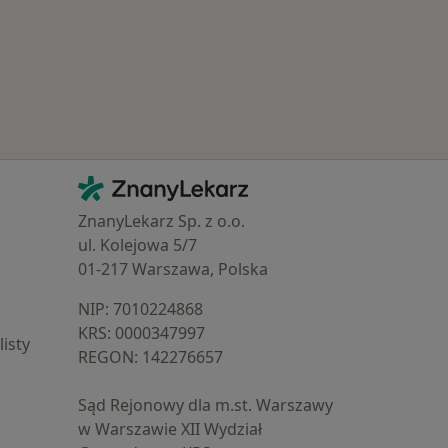
Kontakt
ZnanyLekarz - Strona główna
ZnanyLekarz Sp. z o.o.
ul. Kolejowa 5/7
01-217 Warszawa, Polska
NIP: ⁠7010224868
KRS: ⁠0000347997
isty
REGON: ⁠142276657
Sąd Rejonowy dla m.st. Warszawy
w Warszawie XII Wydział