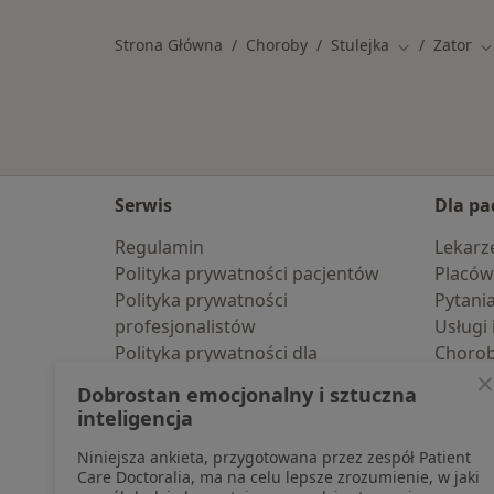
Strona Główna
Choroby
Stulejka
Zator
Zmień miast
Z
Serwis
Dla pa
Regulamin
Lekarz
Polityka prywatności pacjentów
Placów
Polityka prywatności
Pytani
profesjonalistów
Usługi 
Polityka prywatności dla
Choro
profesjonalistów, których dane
Pomoc
Dobrostan emocjonalny i sztuczna
pozyskaliśmy samodzielnie
Aplika
inteligencja
Polityka cookies
Blog d
Niniejsza ankieta, przygotowana przez zespół Patient
Jak działają wyniki wyszukiwania
Care Doctoralia, ma na celu lepsze zrozumienie, w jaki
Dostępność