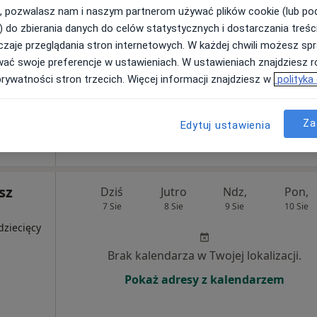
, pozwalasz nam i naszym partnerom używać plików cookie (lub p
) do zbierania danych do celów statystycznych i dostarczania treśc
Umawianie online nie jest dostępne
zaje przeglądania stron internetowych. W każdej chwili możesz spr
Poproś o wizytę
wać swoje preferencje w ustawieniach. W ustawieniach znajdziesz ró
prywatności stron trzecich. Więcej informacji znajdziesz w
polityka
270 zł
Za
Edytuj ustawienia
sz
Dziś
Jutro
Ndz,
Pon,
7 Sie
8 Sie
9 Sie
10 Sie
dziecięcy
Brak kalendarza w Twojej lokalizacji.
Pokaż adresy z kalendarzem