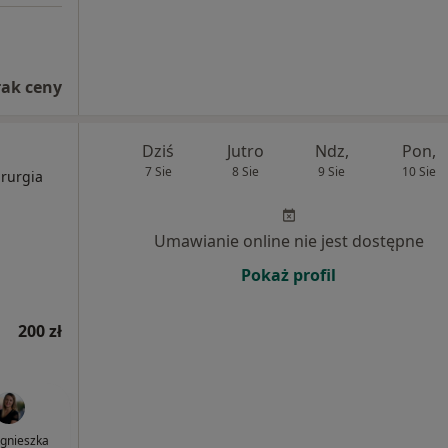
rak ceny
Dziś
Jutro
Ndz,
Pon,
7 Sie
8 Sie
9 Sie
10 Sie
irurgia
Umawianie online nie jest dostępne
Pokaż profil
200 zł
Agnieszka