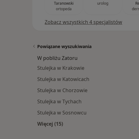
Taranowski
urolog
R
ortopeda
der
Zobacz wszystkich 4 specjalistów
Powiązane wyszukiwania
W pobliżu Zatoru
Stulejka w Krakowie
Stulejka w Katowicach
Stulejka w Chorzowie
Stulejka w Tychach
Stulejka w Sosnowcu
Więcej (15)
Więcej w kategorii: W pobliżu Zator