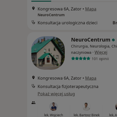
Kongresowa 6A, Zator
•
Mapa
NeuroCentrum
Konsultacja urologiczna dzieci
B
NeuroCentrum
Chirurgia, Neurologia, Ch
·
Więcej
naczyniowa
101 opinii
Kongresowa 6A, Zator
•
Mapa
Konsultacja fizjoterapeutyczna
Pokaż więcej usług
lek. Wojciech
lek. Bartosz Binek
lek. 