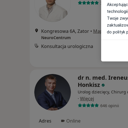
34 opinie
Akceptując
technologii
Twoje zwyc
zaktualizo
Kongresowa 6A, Zator
•
Mapa
do polityk 
NeuroCentrum
Konsultacja urologiczna
dr n. med. Ireneu
Honkisz
Urolog dziecięcy, Chirurg 
·
Więcej
646 opinii
Adres
Online