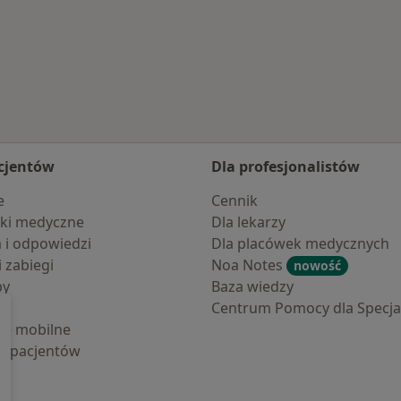
o
mień miasto
cjentów
Dla profesjonalistów
e
Cennik
ki medyczne
Dla lekarzy
a i odpowiedzi
Dla placówek medycznych
i zabiegi
Noa Notes
nowość
by
Baza wiedzy
Centrum Pomocy dla Specjal
cje mobilne
la pacjentów