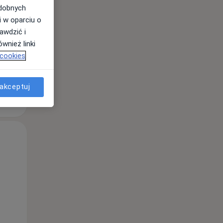
odobnych
i w oparciu o
awdzić i
wnież linki
 cookies
akceptuj
Wt,
Śr,
Czw,
11 Sie
12 Sie
13 Sie