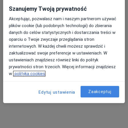
Szanujemy Twoją prywatność
Akceptując, pozwalasz nam i naszym partnerom używać
plików cookie (lub podobnych technologii) do zbierania
danych do celów statystycznych i dostarczania treści w
lek. Bartosz Czernik
oparciu o Twoje zwyczaje przeglądania stron
·
Więcej
Ginekolog
internetowych. W każdej chwili możesz sprawdzić i
215 opinii
zaktualizować swoje preferencje w ustawieniach. W
ustawieniach znajdziesz również linki do polityk
Kazimierza Wielkiego 35A, Myślenice
•
Mapa
prywatności stron trzecich. Więcej informacji znajdziesz
Gabinet Ginekologiczny Bartosz Czernik
w
polityka cookies
Konsultacja ginekologiczna
250 zł
Specjalista nie oferuje umawiania online pod tym adresem.
Zaakceptuj
Edytuj ustawienia
Poproś o wizytę