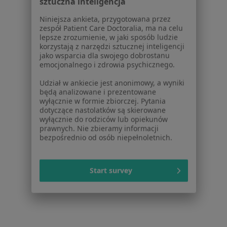
Placówki medyczne
Niniejsza ankieta, przygotowana przez
Pytania i odpowiedzi
zespół Patient Care Doctoralia, ma na celu
Usługi i zabiegi
lepsze zrozumienie, w jaki sposób ludzie
Choroby
korzystają z narzędzi sztucznej inteligencji
jako wsparcia dla swojego dobrostanu
Pomoc
emocjonalnego i zdrowia psychicznego.
Aplikacje mobilne
Blog dla pacjentów
Udział w ankiecie jest anonimowy, a wyniki
będą analizowane i prezentowane
Dla profesjonalistów
wyłącznie w formie zbiorczej. Pytania
dotyczące nastolatków są skierowane
Cennik
wyłącznie do rodziców lub opiekunów
prawnych. Nie zbieramy informacji
Dla lekarzy
bezpośrednio od osób niepełnoletnich.
Dla placówek medycznych
Noa Notes
nowość
Baza wiedzy
Start survey
Centrum Pomocy dla Specjalisty
Kontakt
ZnanyLekarz - Strona główna
ZnanyLekarz Sp. z o.o.