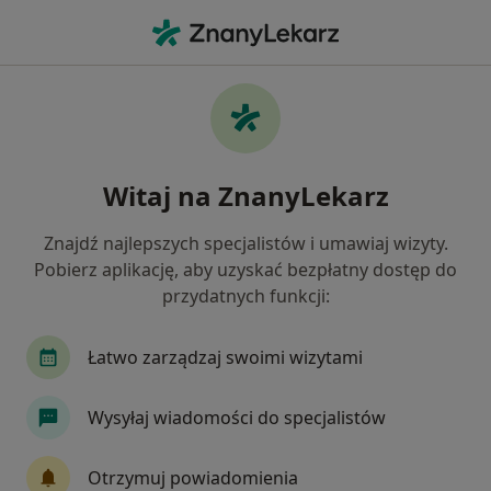
Me
Alergie Skórne • Myślenice, małopolskie
Filtry
• 1
Mapa
Alergie skórne specjaliści w Myślenicach
Witaj na ZnanyLekarz
Jak działają wyniki wyszukiwania
Znajdź najlepszych specjalistów i umawiaj wizyty.
Pobierz aplikację, aby uzyskać bezpłatny dostęp do
Jakiego specjalisty szukasz?
przydatnych funkcji:
Dermatolog
Ginekolog
Internista
Ka
Łatwo zarządzaj swoimi wizytami
Wysyłaj wiadomości do specjalistów
Otrzymuj powiadomienia