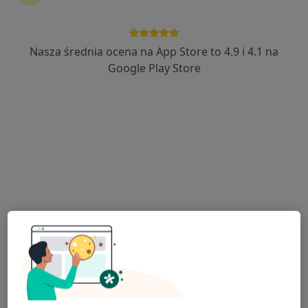
Nasza średnia ocena na App Store to 4.9 i 4.1 na
Monika Bigoś
Google Play Store
·
Więcej
Dietetyk
346 opinii
Adres
Online
Bukowa 26/2, "Zielone Zarabie", Myślenice
•
Mapa
Gabinet Myślenice
Konsultacja dietetyczna
259 zł
Specjalista nie oferuje umawiania online pod tym adresem.
Poproś o wizytę