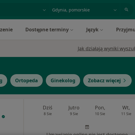
acja, badanie lub nazwisko
miasto lub dzielnica
zenie
Dostępne terminy
Język
Przyjmu
Jak działają wyniki wysz
g
Ortopeda
Ginekolog
Zobacz więcej
Dziś
Jutro
Pon,
Wt,
8 Sie
9 Sie
10 Sie
11 Sie
Umawianie online nie jest dostępne