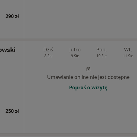
290 zł
rowski
Dziś
Jutro
Pon,
Wt,
8 Sie
9 Sie
10 Sie
11 Sie
Umawianie online nie jest dostępne
Poproś o wizytę
250 zł