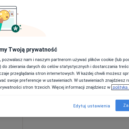
Poproś o wizytę
od 300 zł
my Twoją prywatność
, pozwalasz nam i naszym partnerom używać plików cookie (lub p
Dziś
Jutro
Pon,
Wt,
) do zbierania danych do celów statystycznych i dostarczania treśc
8 Sie
9 Sie
10 Sie
11 Sie
Kłącz
zaje przeglądania stron internetowych. W każdej chwili możesz spr
wać swoje preferencje w ustawieniach. W ustawieniach znajdziesz ró
prywatności stron trzecich. Więcej informacji znajdziesz w
polityka
Umawianie online nie jest dostępne
Poproś o wizytę
Za
Edytuj ustawienia
 4