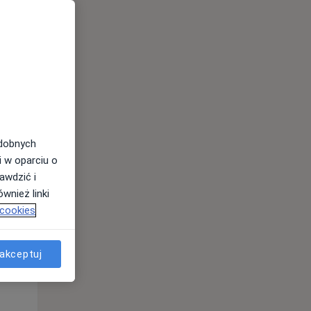
odobnych
Śr,
Czw,
Pt,
i w oparciu o
12 Sie
13 Sie
14 Sie
awdzić i
wnież linki
 cookies
akceptuj