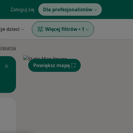
Zaloguj się
Dla profesjonalistów
je dzieci
Więcej filtrów
•
1
ukiwania
Powiększ mapę
Śr,
Czw,
Pt,
12 Sie
13 Sie
14 Sie