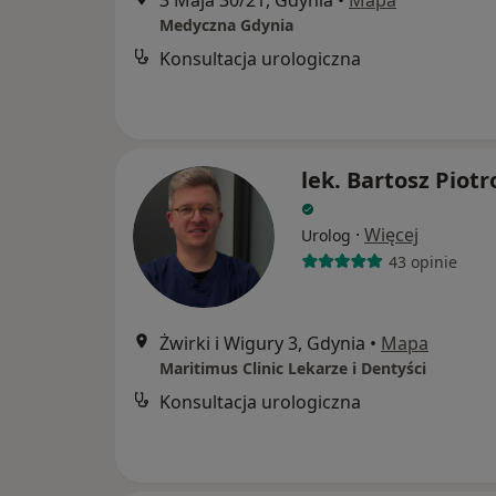
3 Maja 30/21, Gdynia
•
Mapa
Medyczna Gdynia
Konsultacja urologiczna
lek. Bartosz Piot
·
Więcej
Urolog
43 opinie
Żwirki i Wigury 3, Gdynia
•
Mapa
Maritimus Clinic Lekarze i Dentyści
Konsultacja urologiczna