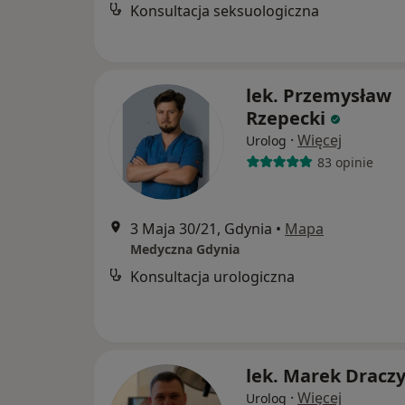
Konsultacja seksuologiczna
lek. Przemysław
Rzepecki
·
Więcej
Urolog
83 opinie
3 Maja 30/21, Gdynia
•
Mapa
Medyczna Gdynia
Konsultacja urologiczna
lek. Marek Dracz
·
Więcej
Urolog