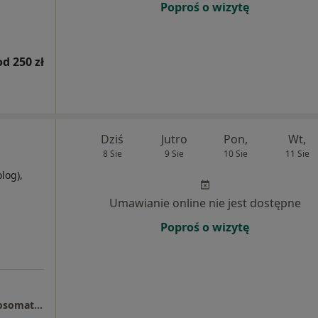
Poproś o wizytę
od 250 zł
Dziś
Jutro
Pon,
Wt,
8 Sie
9 Sie
10 Sie
11 Sie
olog),
Umawianie online nie jest dostępne
Poproś o wizytę
Centrum Psychoterapii, Seksuologii i Psychosomatyki (Mental Path Sopot)