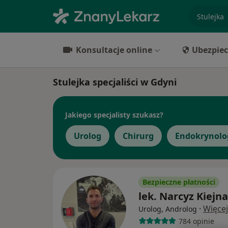
specjaliz
Konsultacje online
Ubezpiec
Stulejka specjaliści w Gdyni
Jakiego specjalisty szukasz?
Urolog
Chirurg
Endokrynolo
Bezpieczne płatności
lek. Narcyz Kiejna
·
Więcej
Urolog, Androlog
784 opinie