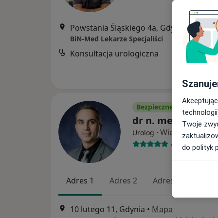
Powstania Śląskiego 4a, Gdynia
•
Mapa
BiN-Med Lekarze Specjaliści
Konsultacja urologiczna
Szanuje
Akceptując
Bezpieczne płatności
technologii
dr n. med. Jakub 
Twoje zwyc
·
Więcej
Urolog
zaktualizo
431 opinii
do polityk 
Adres 1
Adres 2
Adres 3
Adres
10 lutego 11, Gdynia
•
Mapa