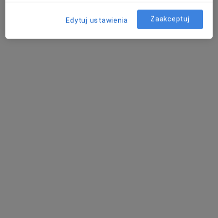
Anna Maliszewska
ginekolog
ginekolog
ginekolog
Zaakceptuj
Edytuj ustawienia
Zobacz wszystkich 15 specjalistów
Brak dostępnych specjalistów z wolnymi terminami w tym centrum medycznym.
Pokaż profil
lek. Tatiana Livai
Dermatolog, Lekarz wykonujący zabiegi medycyny estetycznej
·
Więcej
78 opinii