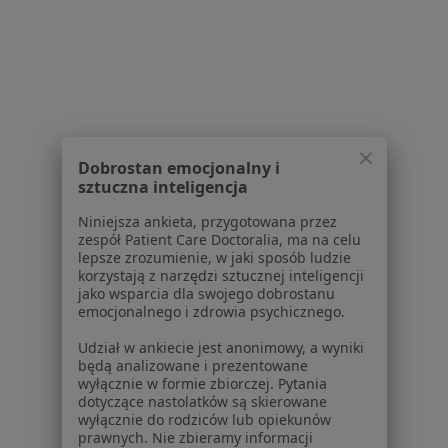
Powiązane wyszukiwania
W pobliżu Łomianek
Rzeżączka w Warszawie
Rzeżączka w Piasecznie
Dobrostan emocjonalny i
sztuczna inteligencja
Rzeżączka w Mińsku Mazowieckim
Niniejsza ankieta, przygotowana przez
Rzeżączka w Legionowie
zespół Patient Care Doctoralia, ma na celu
lepsze zrozumienie, w jaki sposób ludzie
Rzeżączka w Grodzisku Mazowieckim
korzystają z narzędzi sztucznej inteligencji
jako wsparcia dla swojego dobrostanu
Więcej (10)
emocjonalnego i zdrowia psychicznego.
Więcej w kategorii: W pobliżu Łomianek
Udział w ankiecie jest anonimowy, a wyniki
będą analizowane i prezentowane
Schorzenia w Łomiankach
wyłącznie w formie zbiorczej. Pytania
Menopauza w Łomiankach
dotyczące nastolatków są skierowane
wyłącznie do rodziców lub opiekunów
Choroby ginekologiczne w Łomiankach
prawnych. Nie zbieramy informacji