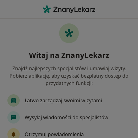
Me
Rzeżączka • Łomianki, mazowieckie
Filtry
• 1
Ubezpieczenie
Map
Rzeżączka specjaliści w Łomiankach
Witaj na ZnanyLekarz
Jak działają wyniki wyszukiwania
Znajdź najlepszych specjalistów i umawiaj wizyty.
Pobierz aplikację, aby uzyskać bezpłatny dostęp do
Jakiego specjalisty szukasz?
przydatnych funkcji:
Ginekolog
Dermatolog
Laryngolog
L
Łatwo zarządzaj swoimi wizytami
Wysyłaj wiadomości do specjalistów
Otrzymuj powiadomienia