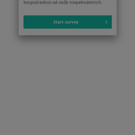
bezpośrednio od osób niepełnoletnich.
Zaburzenia miesiączkowania w Łomiankach
Zapalenie oskrzeli w Łomiankach
Start survey
Zespół policystycznych jajników (PCOS / PMOS) w
Łomiankach
Więcej (15)
Więcej w kategorii: Schorzenia w Łomiankach
Rzeżączka Specjaliści W Łomiankach
Serwis
Regulamin