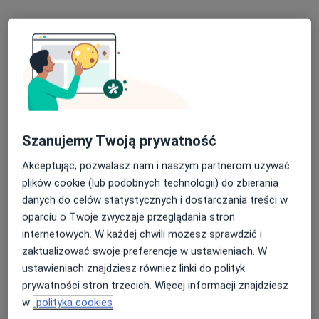
Bezpieczne płatności
Szanujemy Twoją prywatność
MBMED Tarchomin
Ginekologia, Położnictwo, Fizjoterapia
Akceptując, pozwalasz nam i naszym partnerom używać
1880 opinii
plików cookie (lub podobnych technologii) do zbierania
danych do celów statystycznych i dostarczania treści w
ul. Książkowa 10 lokal. 2U, Warszawa
•
Mapa
oparciu o Twoje zwyczaje przeglądania stron
Konsultacja fizjoterapeutyczna
250 zł
internetowych. W każdej chwili możesz sprawdzić i
Pokaż więcej usług
zaktualizować swoje preferencje w ustawieniach. W
ustawieniach znajdziesz również linki do polityk
prywatności stron trzecich. Więcej informacji znajdziesz
w
polityka cookies
dr n. med. i n. o zdr.
lek. Olga Ulan
lek. Piotr Tomczewski