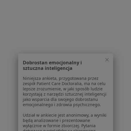
Powiązane wyszukiwania
W pobliżu Łomianek
Rak prostaty w Warszawie
Rak prostaty w Piasecznie
Rak prostaty w Otwocku
Dobrostan emocjonalny i
sztuczna inteligencja
Rak prostaty w Grodzisku Mazowieckim
Niniejsza ankieta, przygotowana przez
Rak prostaty w Wołominie
zespół Patient Care Doctoralia, ma na celu
lepsze zrozumienie, w jaki sposób ludzie
Więcej (10)
korzystają z narzędzi sztucznej inteligencji
Więcej w kategorii: W pobliżu Łomianek
jako wsparcia dla swojego dobrostanu
emocjonalnego i zdrowia psychicznego.
Schorzenia w Łomiankach
Udział w ankiecie jest anonimowy, a wyniki
żylaki w Łomiankach
będą analizowane i prezentowane
wyłącznie w formie zbiorczej. Pytania
Choroby chirurgiczne w Łomiankach
dotyczące nastolatków są skierowane