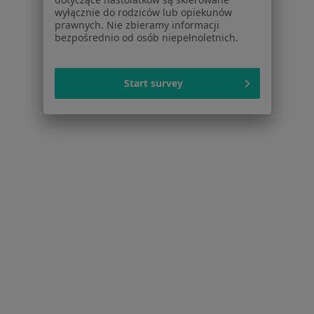
wyłącznie do rodziców lub opiekunów
Przepuklina w Łomiankach
prawnych. Nie zbieramy informacji
bezpośrednio od osób niepełnoletnich.
Znamiona w Łomiankach
Hemoroidy w Łomiankach
Start survey
Więcej (15)
Więcej w kategorii: Schorzenia w Łomiankach
Rak Prostaty Specjaliści W Łomiankach
Serwis
Regulamin
Polityka prywatności pacjentów