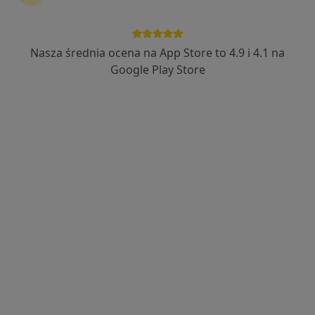
Nasza średnia ocena na App Store to 4.9 i 4.1 na
lek. Paweł Morawski
Google Play Store
·
Więcej
Onkolog
111 opinii
Arkuszowa 73, Warszawa
•
Mapa
Onkomedica Centrum Terapii Nowotworów
Konsultacja onkologiczna
350 zł
Specjalista nie oferuje umawiania online pod tym adresem.
Poproś o wizytę