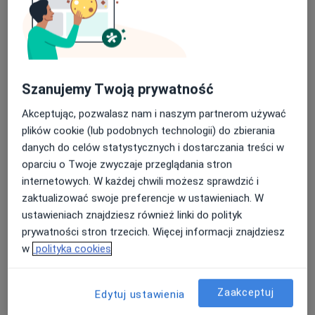
lek. Ihab Albanna
·
Więcej
W trakcie specjalizacji (Urolog)
42 opinie
Szanujemy Twoją prywatność
Myśliborska 51, Warszawa
•
Mapa
Akceptując, pozwalasz nam i naszym partnerom używać
Centrum Medyczne PZU Zdrowie Warszawa Myśliborska
plików cookie (lub podobnych technologii) do zbierania
Konsultacja urologiczna
340 zł
danych do celów statystycznych i dostarczania treści w
Specjalista nie oferuje umawiania online pod tym adresem.
oparciu o Twoje zwyczaje przeglądania stron
internetowych. W każdej chwili możesz sprawdzić i
Poproś o wizytę
zaktualizować swoje preferencje w ustawieniach. W
ustawieniach znajdziesz również linki do polityk
prywatności stron trzecich. Więcej informacji znajdziesz
w
polityka cookies
Zaakceptuj
Edytuj ustawienia