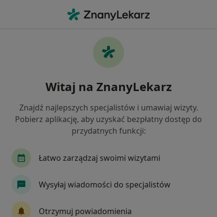
Me
Rak Prostaty • Łomianki, mazowieckie
Filtry
• 1
Ubezpieczenie
Map
Rak prostaty specjaliści w Łomiankach
Witaj na ZnanyLekarz
Jak działają wyniki wyszukiwania
Znajdź najlepszych specjalistów i umawiaj wizyty.
Pobierz aplikację, aby uzyskać bezpłatny dostęp do
Jakiego specjalisty szukasz?
przydatnych funkcji:
Urolog
Ginekolog
Chirurg
Internista
Łatwo zarządzaj swoimi wizytami
Wysyłaj wiadomości do specjalistów
Otrzymuj powiadomienia