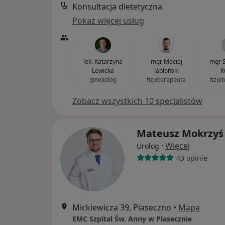
Konsultacja dietetyczna
Pokaż więcej usług
lek. Katarzyna
mgr Maciej
mgr S
Lewicka
Jabłoński
K
ginekolog
fizjoterapeuta
fizjo
Zobacz wszystkich 10 specjalistów
Mateusz Mokrzyś
·
Więcej
Urolog
43 opinie
Mickiewicza 39, Piaseczno
•
Mapa
EMC Szpital Św. Anny w Piasecznie