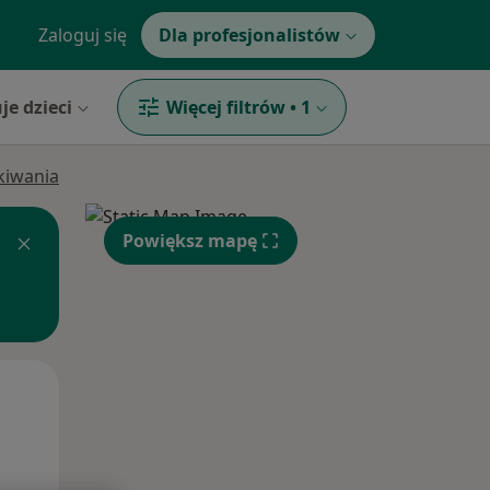
Zaloguj się
Dla profesjonalistów
je dzieci
Więcej filtrów
•
1
ukiwania
Powiększ mapę
Pon,
Wt,
Śr,
10 Sie
11 Sie
12 Sie