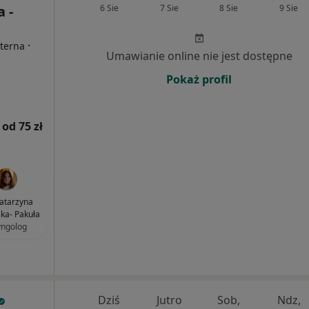
 -
6 Sie
7 Sie
8 Sie
9 Sie
·
nterna
Umawianie online nie jest dostępne
Pokaż profil
od 75 zł
Katarzyna
ska- Pakuła
yngolog
Dziś
Jutro
Sob,
Ndz,