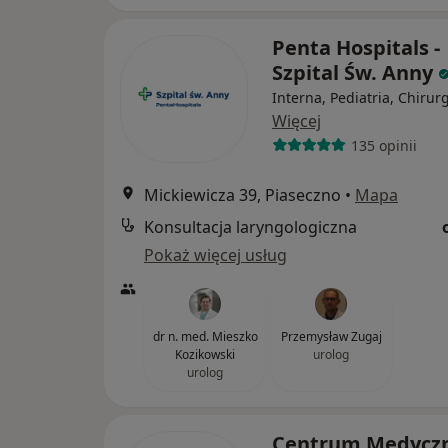
Penta Hospitals -
Szpital Św. Anny
Interna, Pediatria, Chirur
Więcej
135 opinii
Mickiewicza 39, Piaseczno
•
Mapa
Konsultacja laryngologiczna
Pokaż więcej usług
dr n. med. Mieszko
Przemysław Zugaj
Kozikowski
urolog
urolog
Centrum Medycz