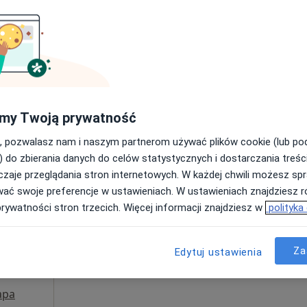
Poproś o wizytę
Centrum Medyczne Grupa LUX MED Stara Iwiczna - Nowa 4A
my Twoją prywatność
od 379 zł
, pozwalasz nam i naszym partnerom używać plików cookie (lub p
) do zbierania danych do celów statystycznych i dostarczania treśc
zaje przeglądania stron internetowych. W każdej chwili możesz spr
Dziś
Jutro
Sob,
Ndz,
wać swoje preferencje w ustawieniach. W ustawieniach znajdziesz ró
6 Sie
7 Sie
8 Sie
9 Sie
al
prywatności stron trzecich. Więcej informacji znajdziesz w
polityka
a,
Umawianie online nie jest dostępne
Za
Edytuj ustawienia
Pokaż profil
apa