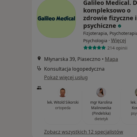
Galileo Medical.
kompleksowo o
zdrowie fizyczne i
psychiczne
Fizjoterapia, Psychoterapi
·
Więcej
Psychologia
214 opinii
Młynarska 39, Piaseczno
•
Mapa
Konsultacja logopedyczna
Pokaż więcej usług
lek. Witold Sikorski
mgr Karolina
lek
ortopeda
Malinowska
Ko
(Pindelska)
psy
dietetyk
Zobacz wszystkich 12 specjalistów