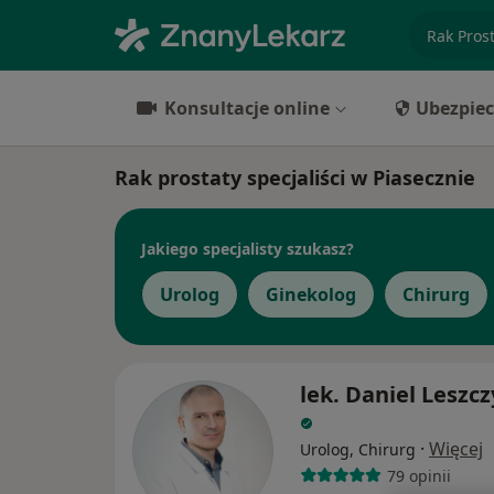
specjaliz
Konsultacje online
Ubezpiec
Rak prostaty specjaliści w Piasecznie
Jakiego specjalisty szukasz?
Urolog
Ginekolog
Chirurg
lek. Daniel Leszc
·
Więcej
Urolog, Chirurg
79 opinii