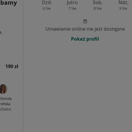
 Dbamy
Dziś
Jutro
Sob,
Ndz,
6 Sie
7 Sie
8 Sie
9 Sie
Umawianie online nie jest dostępne
a,
Pokaż profil
190 zł
. Dorota
rońska
chiatra