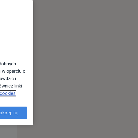
odobnych
i w oparciu o
awdzić i
Pon,
Wt,
Śr,
wnież linki
10 Sie
11 Sie
12 Sie
 cookies
akceptuj