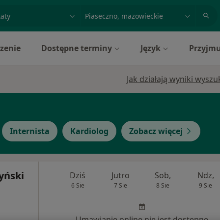
acja, badanie lub nazwisko
miasto lub dzielnica
zenie
Dostępne terminy
Język
Przyjmu
Jak działają wyniki wysz
Internista
Kardiolog
Zobacz więcej
zyński
Dziś
Jutro
Sob,
Ndz,
6 Sie
7 Sie
8 Sie
9 Sie
Umawianie online nie jest dostępne