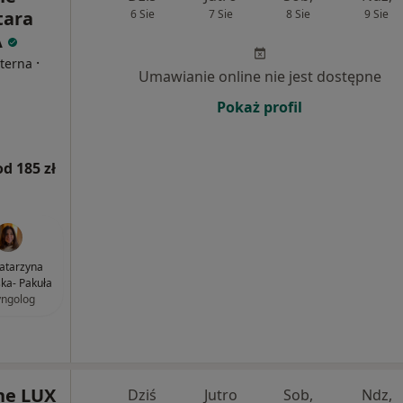
tara
6 Sie
7 Sie
8 Sie
9 Sie
A
·
nterna
Umawianie online nie jest dostępne
Pokaż profil
od 185 zł
Katarzyna
ska- Pakuła
yngolog
ne LUX
Dziś
Jutro
Sob,
Ndz,