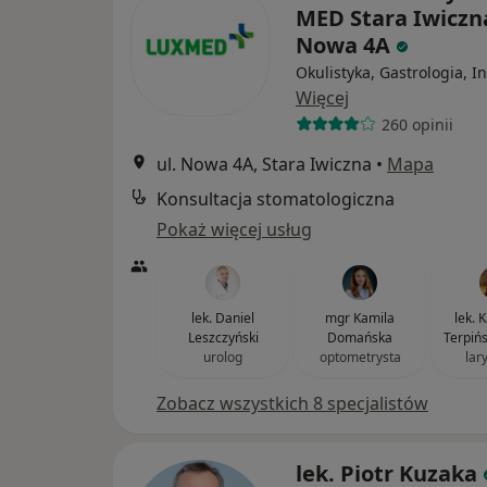
MED Stara Iwiczna
Nowa 4A
Okulistyka, Gastrologia, I
Więcej
260 opinii
ul. Nowa 4A, Stara Iwiczna
•
Mapa
Konsultacja stomatologiczna
Pokaż więcej usług
lek. Daniel
mgr Kamila
lek. 
Leszczyński
Domańska
Terpiń
urolog
optometrysta
lar
Zobacz wszystkich 8 specjalistów
lek. Piotr Kuzaka