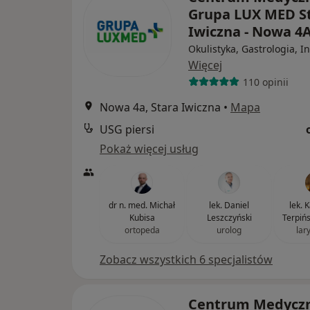
Grupa LUX MED S
Iwiczna - Nowa 4
Okulistyka, Gastrologia, I
Więcej
110 opinii
Nowa 4a, Stara Iwiczna
•
Mapa
USG piersi
Pokaż więcej usług
dr n. med. Michał
lek. Daniel
lek. 
Kubisa
Leszczyński
Terpiń
ortopeda
urolog
lar
Zobacz wszystkich 6 specjalistów
Centrum Medycz