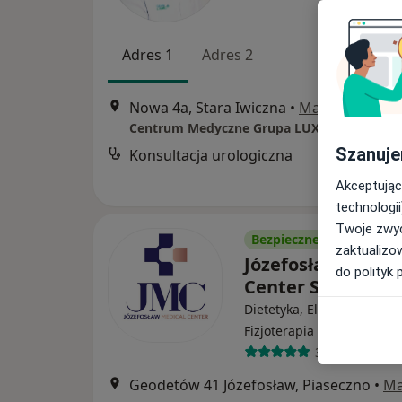
Adres 1
Adres 2
Nowa 4a, Stara Iwiczna
•
Mapa
Szanuje
Konsultacja urologiczna
Akceptując
technologii
Twoje zwyc
Bezpieczne płatności
zaktualizo
Józefosław Medic
do polityk 
Center Sp. z o.o.
Dietetyka, Elektroradiologi
·
Więcej
Fizjoterapia
322 opinie
Geodetów 41 Józefosław, Piaseczno
•
M