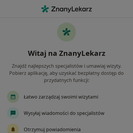
Me
Łuszczyca • Łomianki, mazowieckie
Filtry
• 1
Ubezpieczenie
Map
Łuszczyca specjaliści w Łomiankach
Witaj na ZnanyLekarz
Jak działają wyniki wyszukiwania
Znajdź najlepszych specjalistów i umawiaj wizyty.
Pobierz aplikację, aby uzyskać bezpłatny dostęp do
Jakiego specjalisty szukasz?
przydatnych funkcji:
Dermatolog
Chirurg
Internista
Derma
Łatwo zarządzaj swoimi wizytami
Wysyłaj wiadomości do specjalistów
Otrzymuj powiadomienia