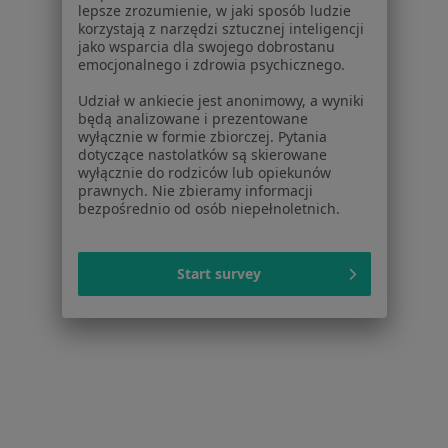
lepsze zrozumienie, w jaki sposób ludzie
Choroby
korzystają z narzędzi sztucznej inteligencji
Pomoc
jako wsparcia dla swojego dobrostanu
Aplikacje mobilne
emocjonalnego i zdrowia psychicznego.
Blog dla pacjentów
Udział w ankiecie jest anonimowy, a wyniki
będą analizowane i prezentowane
Dla profesjonalistów
wyłącznie w formie zbiorczej. Pytania
dotyczące nastolatków są skierowane
Cennik
wyłącznie do rodziców lub opiekunów
Dla lekarzy
prawnych. Nie zbieramy informacji
bezpośrednio od osób niepełnoletnich.
Dla placówek medycznych
Noa Notes
nowość
Baza wiedzy
Start survey
Centrum Pomocy dla Specjalisty
Kontakt
ZnanyLekarz - Strona główna
ZnanyLekarz Sp. z o.o.
ul. Kolejowa 5/7
01-217 Warszawa, Polska