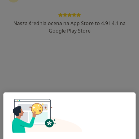
Nasza średnia ocena na App Store to 4.9 i 4.1 na
lek. Rafał Dobosz
Google Play Store
·
Więcej
Dermatolog, Dermatolog dziecięcy
135 opinii
Kolejowa 14, Łomianki
•
Mapa
KAMPIMED Przychodnia specjalistyczna
Konsultacja dermatologiczna
280 zł
Specjalista nie oferuje umawiania online pod tym adresem.
Poproś o wizytę