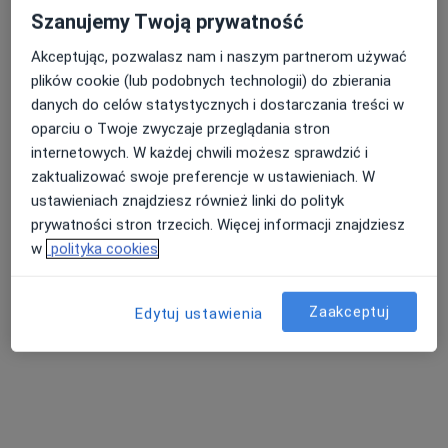
Szanujemy Twoją prywatność
Akceptując, pozwalasz nam i naszym partnerom używać
KAMPIMED Przychodnia specjalistyczna
plików cookie (lub podobnych technologii) do zbierania
·
Więcej
Proktologia, Chirurgia, Ultrasonografia
danych do celów statystycznych i dostarczania treści w
139 opinii
oparciu o Twoje zwyczaje przeglądania stron
internetowych. W każdej chwili możesz sprawdzić i
Kolejowa 14, Łomianki
•
Mapa
zaktualizować swoje preferencje w ustawieniach. W
Konsultacja pediatryczna
250 zł
ustawieniach znajdziesz również linki do polityk
Pokaż więcej usług
prywatności stron trzecich. Więcej informacji znajdziesz
w
polityka cookies
lek. Agnieszka
lek. Magdalena
dr n. med. Marta
Zaakceptuj
Edytuj ustawienia
Dahlke-Kubik
Katarzyna Szkiłłądź-
Sękowska
chirurg
Skiba
chirurg
pediatra
Zobacz wszystkich 5 specjalistów
Brak dostępnych specjalistów z wolnymi terminami w tym centrum medycznym.