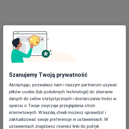
Bezpieczne płatności
lek. Sławomir Miszuda
·
Więcej
W trakcie specjalizacji (Urolog)
18 opinii
Szanujemy Twoją prywatność
Józefowska 135a, Katowice
•
Mapa
Przy Parku - Gabinety Specjalistyczne
Akceptując, pozwalasz nam i naszym partnerom używać
Konsultacja urologiczna
190 zł
plików cookie (lub podobnych technologii) do zbierania
danych do celów statystycznych i dostarczania treści w
Specjalista nie oferuje umawiania online pod tym adresem.
oparciu o Twoje zwyczaje przeglądania stron
Poproś o wizytę
internetowych. W każdej chwili możesz sprawdzić i
zaktualizować swoje preferencje w ustawieniach. W
ustawieniach znajdziesz również linki do polityk