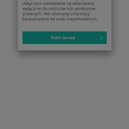
dotyczące nastolatków są skierowane
wyłącznie do rodziców lub opiekunów
prawnych. Nie zbieramy informacji
Serwis
bezpośrednio od osób niepełnoletnich.
Regulamin
Polityka prywatności pacjentów
Start survey
Polityka prywatności profesjonalistów
Polityka prywatności dla profesjonalistów, których
dane pozyskaliśmy samodzielnie
Polityka cookies
Jak działają wyniki wyszukiwania
Dostępność
O nas
Praca
Rekrutujemy!
Partnerzy
Centrum prasowe
Kontakt
Dla pacjentów