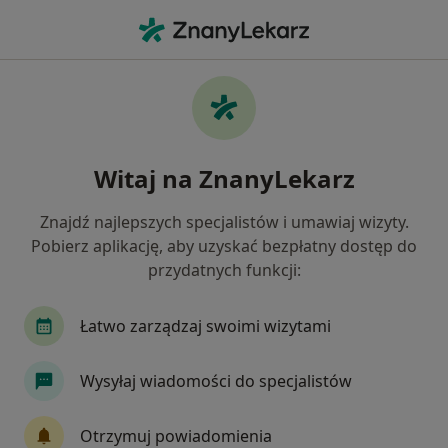
Me
Rak Prostaty • Siemianowice Śląskie, śląskie
Filtry
• 1
Ubezpieczenie
Map
Rak prostaty specjaliści w Siemianowicach
Witaj na ZnanyLekarz
Śląskich
Jak działają wyniki wyszukiwania
Znajdź najlepszych specjalistów i umawiaj wizyty.
Pobierz aplikację, aby uzyskać bezpłatny dostęp do
przydatnych funkcji:
Jakiego specjalisty szukasz?
Urolog
Chirurg
Internista
Kardiolog
Łatwo zarządzaj swoimi wizytami
Wysyłaj wiadomości do specjalistów
Otrzymuj powiadomienia