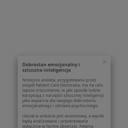
Więcej (14)
Więcej w kategorii: W pobliżu Siemianowic Śl
Schorzenia w Siemianowicach Śląskich
Zmiany skórne w Siemianowicach Śląskich
Blizny w Siemianowicach Śląskich
Stulejka w Siemianowicach Śląskich
Choroby chirurgiczne w Siemianowicach Śląskich
Dobrostan emocjonalny i
Znamiona w Siemianowicach Śląskich
sztuczna inteligencja
Więcej (15)
Niniejsza ankieta, przygotowana przez
Więcej w kategorii: Schorzenia w Siemianowic
zespół Patient Care Doctoralia, ma na celu
lepsze zrozumienie, w jaki sposób ludzie
korzystają z narzędzi sztucznej inteligencji
jako wsparcia dla swojego dobrostanu
Rak Prostaty Specjaliści W Siemianowicach Śląskich
emocjonalnego i zdrowia psychicznego.
Udział w ankiecie jest anonimowy, a wyniki
będą analizowane i prezentowane
wyłącznie w formie zbiorczej. Pytania