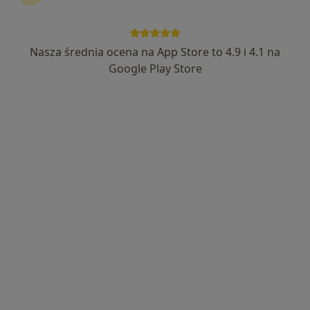
Nasza średnia ocena na App Store to 4.9 i 4.1 na
Google Play Store
Bezpieczne płatności
lek. Maksymilian Kowalik
·
Więcej
W trakcie specjalizacji (Urolog)
94 opinie
Józefowska 135a, Katowice
•
Mapa
Przy Parku - Gabinety Specjalistyczne
Konsultacja urologiczna
190 zł
Specjalista nie oferuje umawiania online pod tym adresem.
Poproś o wizytę