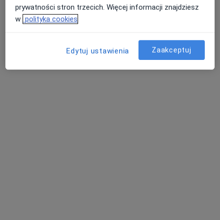
prywatności stron trzecich. Więcej informacji znajdziesz
w
polityka cookies
Zaakceptuj
Edytuj ustawienia
lek. Marcin Francuz
·
Więcej
W trakcie specjalizacji (Urolog)
77 opinii
Adres
Online
ul. Karłowicza 11, Katowice
•
Mapa
Centrum Medyczne LUX MED – Katowice, ul. Karłowicza 11
Konsultacja urologiczna
od 329 zł
Specjalista nie oferuje umawiania online pod tym adresem.
Poproś o wizytę