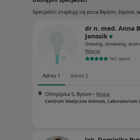
Specjaliści znajdują się poza Będzin, śląskie
dr n. med. Anna B
Janosik
Onkolog, Ginekolog, Andr
Więcej
567 opinii
Adres 1
Adres 2
Olimpijska 5, Bytom
•
Mapa
lek. Dominika Py