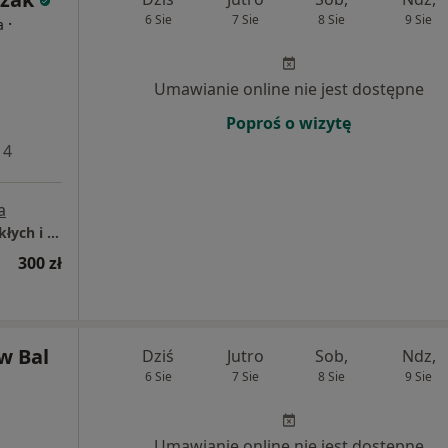
6 Sie
7 Sie
8 Sie
9 Sie
·
a
Umawianie online nie jest dostępne
Poproś o wizytę
 4
a
Mediqpol - Centrum Terapii Chorób Przewlekłych i Chirurgii Wielospecjalistycznej
300 zł
w Bal
Dziś
Jutro
Sob,
Ndz,
6 Sie
7 Sie
8 Sie
9 Sie
Umawianie online nie jest dostępne