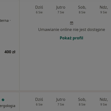
Dziś
Jutro
Sob,
Ndz,
6 Sie
7 Sie
8 Sie
9 Sie
·
nterna
Umawianie online nie jest dostępne
Pokaż profil
400 zł
a
Dziś
Jutro
Sob,
Ndz,
6 Sie
7 Sie
8 Sie
9 Sie
lergologia