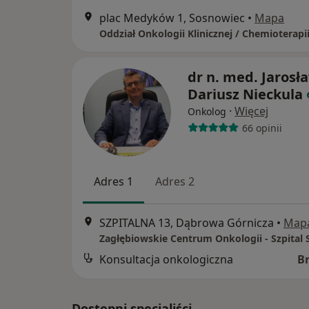
plac Medyków 1, Sosnowiec
•
Mapa
dr n. med. Jarosł
Dariusz Nieckula
·
Więcej
Onkolog
66 opinii
Adres 1
Adres 2
SZPITALNA 13, Dąbrowa Górnicza
•
Map
Konsultacja onkologiczna
B
Dostępni specjaliści