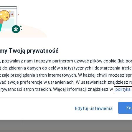
400 zł
ratyn -
Dziś
Jutro
Sob,
Ndz,
my Twoją prywatność
6 Sie
7 Sie
8 Sie
9 Sie
, pozwalasz nam i naszym partnerom używać plików cookie (lub p
) do zbierania danych do celów statystycznych i dostarczania treśc
zaje przeglądania stron internetowych. W każdej chwili możesz spr
Umawianie online nie jest dostępne
wać swoje preferencje w ustawieniach. W ustawieniach znajdziesz ró
Poproś o wizytę
prywatności stron trzecich. Więcej informacji znajdziesz w
polityka
•
Mapa
Za
260 zł
Edytuj ustawienia