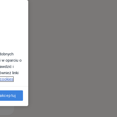
Pon,
Wt,
Śr,
10 Sie
11 Sie
12 Sie
odobnych
i w oparciu o
awdzić i
wnież linki
 cookies
akceptuj