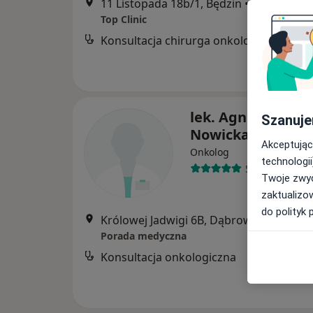
11 Listopada 18b/1, Będzin
•
Mapa
Top Clinic
Konsultacja chirurga onkologa
lek. Agnieszka Bo
Szanuje
Nowicka
Akceptując
Onkolog
technologii
51 opinii
Twoje zwyc
zaktualizo
do polityk 
Królowej Jadwigi 6B, Dąbrowa Górnicza
Porada medyczna
Konsultacja onkologiczna