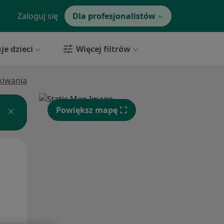
Zaloguj się
Dla profesjonalistów
je dzieci
Więcej filtrów
ukiwania
Powiększ mapę
Pon,
Wt,
Śr,
10 Sie
11 Sie
12 Sie