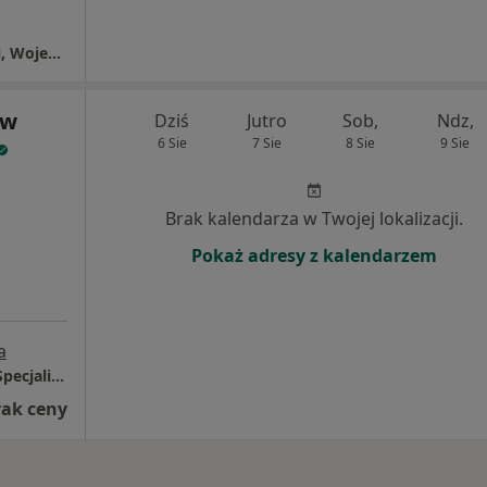
Oddział Onkologii Klinicznej / Chemioterapii, Wojewódzki Szpital Specjalistyczny nr 5 im. Św. Barbary
aw
Dziś
Jutro
Sob,
Ndz,
6 Sie
7 Sie
8 Sie
9 Sie
Brak kalendarza w Twojej lokalizacji.
Pokaż adresy z kalendarzem
a
Zagłębiowskie Centrum Onkologii - Szpital Specjalistyczny im. Sz. Starkiewicza w Dąbrowie Górniczej
rak ceny