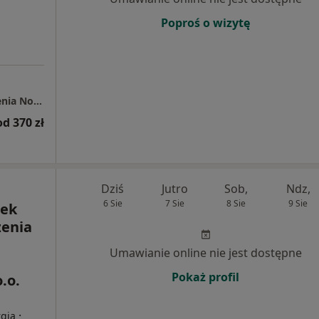
Poproś o wizytę
NZOZ Ośrodek Wczesnej Diagnostyki i Leczenia Nowotworów
od 370 zł
Dziś
Jutro
Sob,
Ndz,
6 Sie
7 Sie
8 Sie
9 Sie
dek
zenia
Umawianie online nie jest dostępne
Pokaż profil
.o.
·
rgia