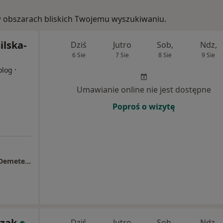
, w obszarach bliskich Twojemu wyszukiwaniu.
ilska-
Dziś
Jutro
Sob,
Ndz,
6 Sie
7 Sie
8 Sie
9 Sie
·
olog
Umawianie online nie jest dostępne
Poproś o wizytę
Centrum Medyczne Antrum, Laboratorium Demeter Stanisław Horák
szak
Dziś
Jutro
Sob,
Ndz,