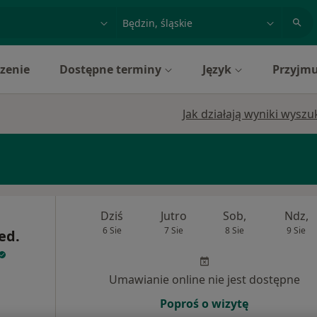
acja, badanie lub nazwisko
miasto lub dzielnica
zenie
Dostępne terminy
Język
Przyjmu
Jak działają wyniki wysz
Dziś
Jutro
Sob,
Ndz,
6 Sie
7 Sie
8 Sie
9 Sie
ed.
j
Umawianie online nie jest dostępne
Poproś o wizytę