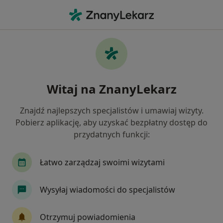
Me
Rak Piersi • Skawina, małopolskie
Filtry
• 1
Ubezpieczenie
Map
Rak piersi specjaliści w Skawinie
Witaj na ZnanyLekarz
Jak działają wyniki wyszukiwania
Znajdź najlepszych specjalistów i umawiaj wizyty.
Pobierz aplikację, aby uzyskać bezpłatny dostęp do
Jakiego specjalisty szukasz?
przydatnych funkcji:
Chirurg
Dietetyk
Chirurg onkologiczny
Łatwo zarządzaj swoimi wizytami
Wysyłaj wiadomości do specjalistów
Otrzymuj powiadomienia