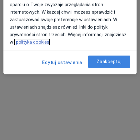
oparciu o Twoje zwyczaje przeglądania stron
internetowych. W każdej chwili możesz sprawdzić i
zaktualizować swoje preferencje w ustawieniach. W
ustawieniach znajdziesz również linki do polityk
dr n. med. Maciej Kowalewski
prywatności stron trzecich. Więcej informacji znajdziesz
·
Więcej
Chirurg, Transplantolog, Chirurg onkologiczny
w
polityka cookies
434 opinie
29 Listopada 9 piętro II,, Skawina
•
Mapa
Zaakceptuj
Edytuj ustawienia
Centrum Medyczne Emmedica
Konsultacja chirurgiczna
300 zł
Specjalista nie oferuje umawiania online pod tym adresem.
Poproś o wizytę