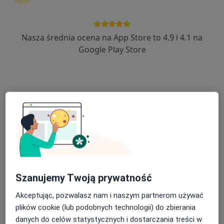
Nasza średnia ocena na App Store to 4.9 i 4.1 na
Bezpieczne płatności
Google Play Store
prof. dr hab. n. med. Stanisław Kłęk
·
Więcej
Chirurg, Chirurg onkologiczny
15 opinii
Tyniecka 15, Skawina
•
Mapa
Szpital Skawina im. Stanleya Dudricka
Chirurgia laparoskopowa
500 zł
Specjalista nie oferuje umawiania online pod tym adresem.
Poproś o wizytę
Szanujemy Twoją prywatność
Akceptując, pozwalasz nam i naszym partnerom używać
plików cookie (lub podobnych technologii) do zbierania
danych do celów statystycznych i dostarczania treści w