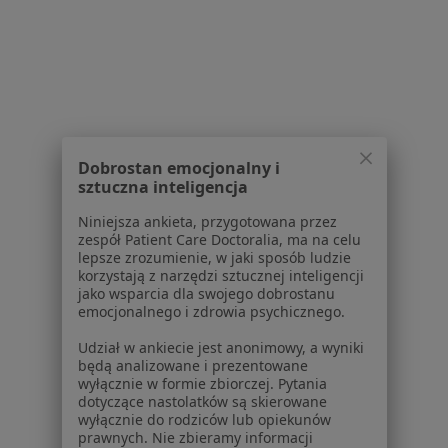
Dla pacjentów
Lekarze
Placówki medyczne
Pytania i odpowiedzi
Usługi i zabiegi
Choroby
Dobrostan emocjonalny i
Pomoc
sztuczna inteligencja
Aplikacje mobilne
Blog dla pacjentów
Niniejsza ankieta, przygotowana przez
zespół Patient Care Doctoralia, ma na celu
Dla profesjonalistów
lepsze zrozumienie, w jaki sposób ludzie
korzystają z narzędzi sztucznej inteligencji
jako wsparcia dla swojego dobrostanu
Cennik
emocjonalnego i zdrowia psychicznego.
Dla lekarzy
Dla placówek medycznych
Udział w ankiecie jest anonimowy, a wyniki
będą analizowane i prezentowane
Noa Notes
nowość
wyłącznie w formie zbiorczej. Pytania
Baza wiedzy
dotyczące nastolatków są skierowane
Centrum Pomocy dla Specjalisty
wyłącznie do rodziców lub opiekunów
prawnych. Nie zbieramy informacji