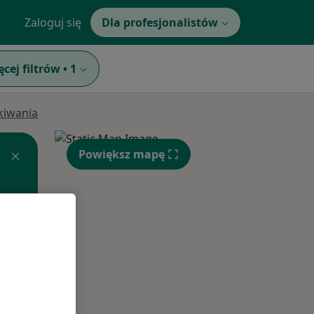
Zaloguj się
Dla profesjonalistów
ęcej filtrów
•
1
ukiwania
Powiększ mapę
Pon,
Wt,
Śr,
10 Sie
11 Sie
12 Sie