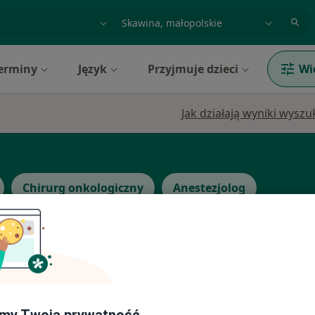
acja, badanie lub nazwisko
miasto lub dzielnica
erminy
Język
Przyjmuje dzieci
Wi
Jak działają wyniki wysz
Chirurg onkologiczny
Anestezjolog
Dziś
Jutro
Sob,
Ndz,
6 Sie
7 Sie
8 Sie
9 Sie
ed.