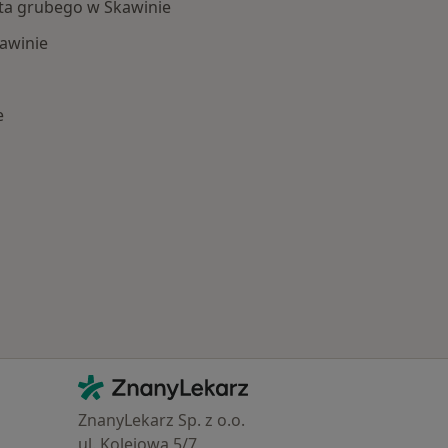
ita grubego w Skawinie
awinie
e
 Schorzenia w Skawinie
Kontakt
ZnanyLekarz - Strona główna
ZnanyLekarz Sp. z o.o.
ul. Kolejowa 5/7