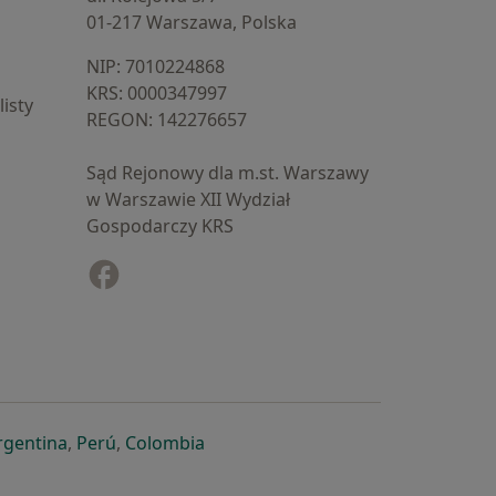
01-217 Warszawa, Polska
NIP: ⁠7010224868
KRS: ⁠0000347997
isty
REGON: ⁠142276657
Sąd Rejonowy dla m.st. Warszawy
w Warszawie XII Wydział
Gospodarczy KRS
Facebook
otwiera się w nowej karcie
cie
owej karcie
ię w nowej karcie
iera się w nowej karcie
otwiera się w nowej karcie
otwiera się w nowej karcie
otwiera się w nowej karcie
rgentina
,
Perú
,
Colombia