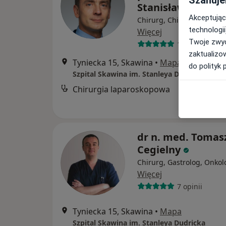
Szanuje
Stanisław Kłęk
Akceptując
Chirurg, Chirurg onkologi
technologii
Więcej
Twoje zwyc
15 opinii
zaktualizo
Tyniecka 15, Skawina
•
Mapa
do polityk 
Szpital Skawina im. Stanleya Dudricka
Chirurgia laparoskopowa
dr n. med. Tomas
Cegielny
Chirurg, Gastrolog, Onkol
Więcej
7 opinii
Tyniecka 15, Skawina
•
Mapa
Szpital Skawina im. Stanleya Dudricka