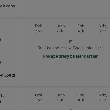
rak ceny
Dziś
Jutro
Sob,
Ndz,
6 Sie
7 Sie
8 Sie
9 Sie
rg
Brak kalendarza w Twojej lokalizacji.
Pokaż adresy z kalendarzem
a
od 350 zł
m.
Dziś
Jutro
Sob,
Ndz,
a
6 Sie
7 Sie
8 Sie
9 Sie