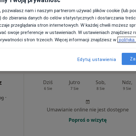
my Twoją prywatność
, pozwalasz nam i naszym partnerom używać plików cookie (lub p
·
czny
Umawianie online nie jest dostępne
) do zbierania danych do celów statystycznych i dostarczania treśc
Poproś o wizytę
zaje przeglądania stron internetowych. W każdej chwili możesz spr
wać swoje preferencje w ustawieniach. W ustawieniach znajdziesz ró
prywatności stron trzecich. Więcej informacji znajdziesz w
polityka
500 zł
Za
Edytuj ustawienia
z
Dziś
Jutro
Sob,
Ndz,
6 Sie
7 Sie
8 Sie
9 Sie
·
og
Umawianie online nie jest dostępne
Poproś o wizytę