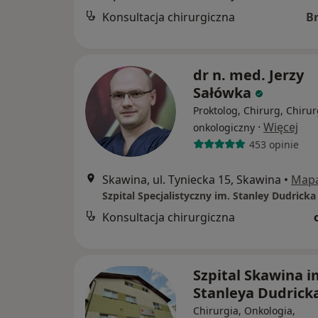
Konsultacja chirurgiczna
B
dr n. med. Jerzy
Sałówka
Proktolog, Chirurg, Chiru
·
Więcej
onkologiczny
453 opinie
Skawina, ul. Tyniecka 15, Skawina
•
Map
Szpital Specjalistyczny im. Stanley Dudricka
Konsultacja chirurgiczna
Szpital Skawina i
Stanleya Dudrick
Chirurgia, Onkologia,