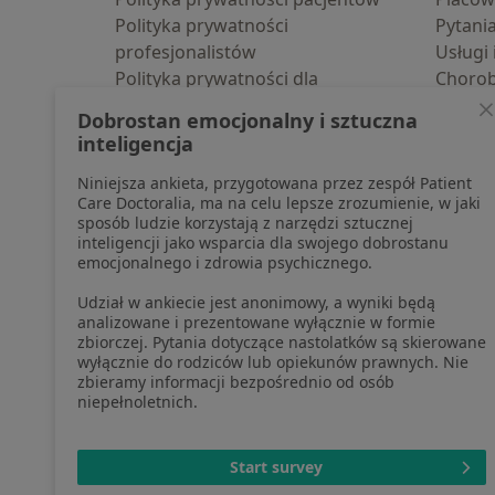
Polityka prywatności
Pytani
profesjonalistów
Usługi 
Polityka prywatności dla
Choro
profesjonalistów, których dane
Pomoc
Dobrostan emocjonalny i sztuczna
pozyskaliśmy samodzielnie
Aplika
inteligencja
Polityka cookies
Blog d
Niniejsza ankieta, przygotowana przez zespół Patient
Jak działają wyniki wyszukiwania
Care Doctoralia, ma na celu lepsze zrozumienie, w jaki
Dostępność
sposób ludzie korzystają z narzędzi sztucznej
O nas
inteligencji jako wsparcia dla swojego dobrostanu
emocjonalnego i zdrowia psychicznego.
Praca
Rekrutujemy!
Partnerzy
Udział w ankiecie jest anonimowy, a wyniki będą
Centrum prasowe
analizowane i prezentowane wyłącznie w formie
zbiorczej. Pytania dotyczące nastolatków są skierowane
Kontakt
wyłącznie do rodziców lub opiekunów prawnych. Nie
zbieramy informacji bezpośrednio od osób
niepełnoletnich.
otwiera się w now
otwiera s
o
Polska
,
Türkiye
,
España
,
Start survey