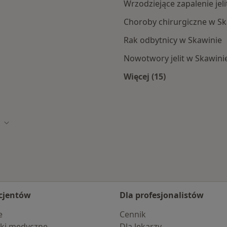
Wrzodziejące zapalenie jel
Choroby chirurgiczne w Sk
Rak odbytnicy w Skawinie
Nowotwory jelit w Skawini
Więcej (15)
Więcej w kategorii:
o
Zmień miasto
cjentów
Dla profesjonalistów
e
Cennik
ki medyczne
Dla lekarzy