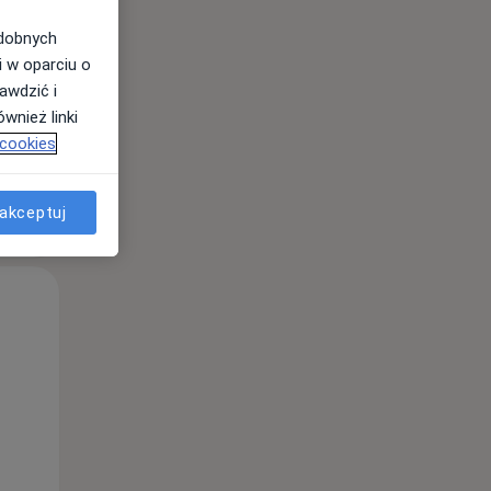
odobnych
i w oparciu o
awdzić i
wnież linki
 cookies
akceptuj
Pon,
Wt,
Śr,
10 Sie
11 Sie
12 Sie