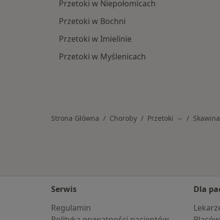
Przetoki w Niepołomicach
Przetoki w Bochni
Przetoki w Imielinie
Przetoki w Myślenicach
Strona Główna
Choroby
Przetoki
Skawina
Zmień miast
Serwis
Dla pa
Regulamin
Lekarz
Polityka prywatności pacjentów
Placów