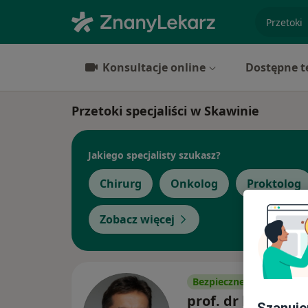
specjaliz
Konsultacje online
Dostępne t
Przetoki specjaliści w Skawinie
Jakiego specjalisty szukasz?
Chirurg
Onkolog
Proktolog
Zobacz więcej
Bezpieczne płatności
prof. dr hab. n. m