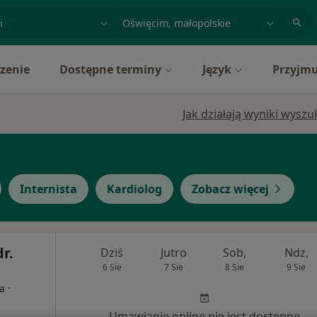
acja, badanie lub nazwisko
miasto lub dzielnica
zenie
Dostępne terminy
Język
Przyjmu
Jak działają wyniki wysz
Internista
Kardiolog
Zobacz więcej
dr.
Dziś
Jutro
Sob,
Ndz,
6 Sie
7 Sie
8 Sie
9 Sie
·
ta
Umawianie online nie jest dostępne