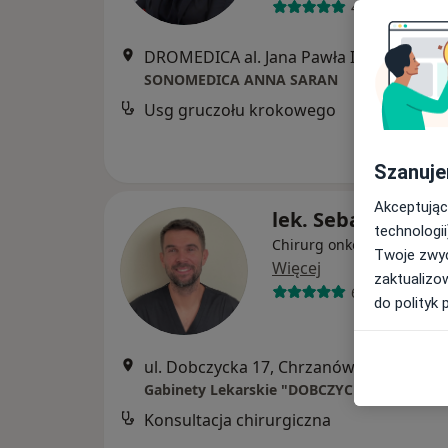
437 opinii
DROMEDICA al. Jana Pawła II 13/1, Libiąż
SONOMEDICA ANNA SARAN
Usg gruczołu krokowego
Szanuje
Akceptując
lek. Sebastian Mo
technologii
Chirurg onkologiczny, Chi
Twoje zwyc
Więcej
zaktualizo
602 opinie
do polityk 
ul. Dobczycka 17, Chrzanów
•
Mapa
Gabinety Lekarskie "DOBCZYCKA 17"
Konsultacja chirurgiczna