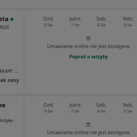
eta
Dziś
Jutro
Sob,
Ndz,
6 Sie
7 Sie
8 Sie
9 Sie
ęcej
Umawianie online nie jest dostępne
Poproś o wizytę
Niepubliczny Zakład Opieki Zdrowotnej "OCULUS" Oświęcim
rak ceny
ne
Dziś
Jutro
Sob,
Ndz,
6 Sie
7 Sie
8 Sie
9 Sie
·
listyka
Umawianie online nie jest dostępne