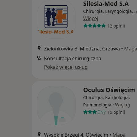
Silesia-Med S.A
Chirurgia, Laryngologia, 
Więcej
12 opinii
Zielonkówka 3, Miedźna, Grzawa
•
Map
Konsultacja chirurgiczna
Pokaż więcej usług
Oculus Oświęcim
Chirurgia, Kardiologia,
·
Więcej
Pulmonologia
15 opinii
Wysokie Brzegi 4, Oświęcim
•
Mapa