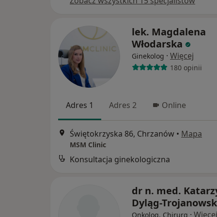
Zobacz wszystkich 15 specjalistów
lek. Magdalena
Włodarska
·
Więcej
Ginekolog
180 opinii
Adres 1
Adres 2
Online
Świętokrzyska 86, Chrzanów
•
Mapa
MSM Clinic
Konsultacja ginekologiczna
dr n. med. Katar
Dyląg-Trojanows
·
Więce
Onkolog, Chirurg