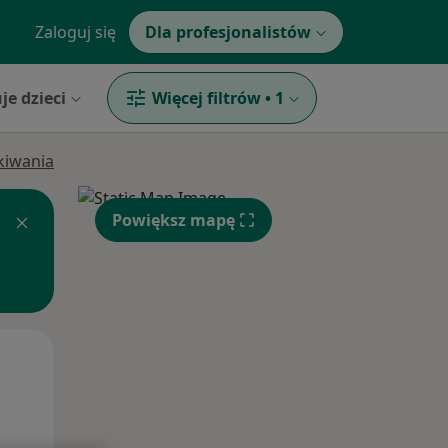
Zaloguj się
Dla profesjonalistów
je dzieci
Więcej filtrów
•
1
ukiwania
Powiększ mapę
Pon,
Wt,
Śr,
10 Sie
11 Sie
12 Sie