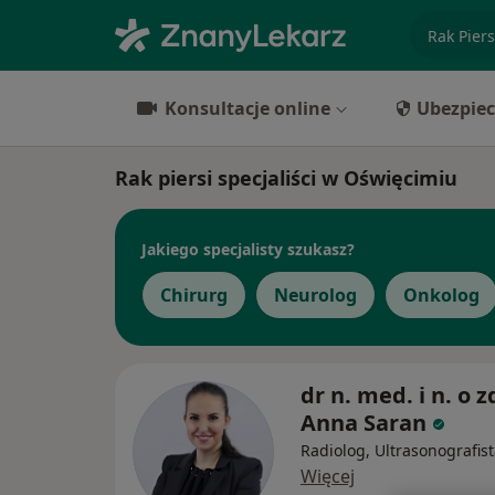
specjaliz
Konsultacje online
Ubezpiec
Rak piersi specjaliści w Oświęcimiu
Jakiego specjalisty szukasz?
Chirurg
Neurolog
Onkolog
dr n. med. i n. o z
Anna Saran
Radiolog, Ultrasonografis
Więcej