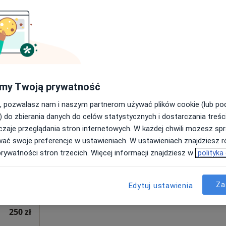
Poproś o wizytę
•
Mapa
200 zł
my Twoją prywatność
, pozwalasz nam i naszym partnerom używać plików cookie (lub p
siej
Dziś
Jutro
Sob,
Ndz,
) do zbierania danych do celów statystycznych i dostarczania treśc
6 Sie
7 Sie
8 Sie
9 Sie
·
rurg
zaje przeglądania stron internetowych. W każdej chwili możesz spr
wać swoje preferencje w ustawieniach. W ustawieniach znajdziesz ró
prywatności stron trzecich. Więcej informacji znajdziesz w
polityka
Umawianie online nie jest dostępne
Poproś o wizytę
Za
Edytuj ustawienia
250 zł