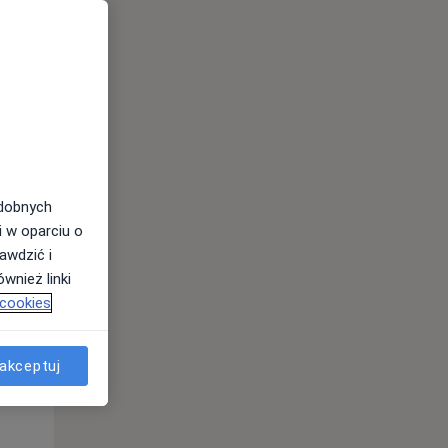
odobnych
Pon,
Wt,
Śr,
i w oparciu o
10 Sie
11 Sie
12 Sie
awdzić i
wnież linki
 cookies
akceptuj