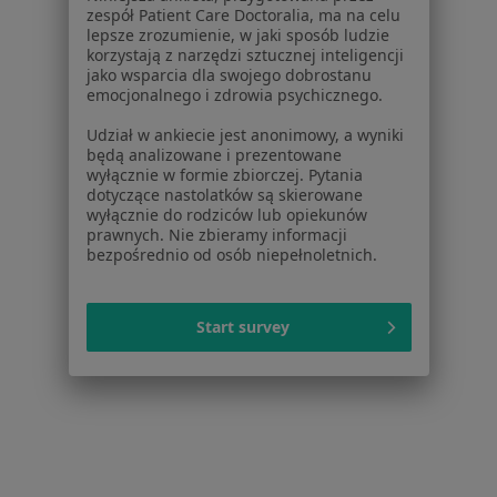
zespół Patient Care Doctoralia, ma na celu
Usługi i zabiegi
lepsze zrozumienie, w jaki sposób ludzie
Choroby
korzystają z narzędzi sztucznej inteligencji
Pomoc
jako wsparcia dla swojego dobrostanu
emocjonalnego i zdrowia psychicznego.
Aplikacje mobilne
Blog dla pacjentów
Udział w ankiecie jest anonimowy, a wyniki
będą analizowane i prezentowane
Dla profesjonalistów
wyłącznie w formie zbiorczej. Pytania
dotyczące nastolatków są skierowane
Cennik
wyłącznie do rodziców lub opiekunów
Dla lekarzy
prawnych. Nie zbieramy informacji
bezpośrednio od osób niepełnoletnich.
Dla placówek medycznych
Noa Notes
nowość
Baza wiedzy
Start survey
Centrum Pomocy dla Specjalisty
Kontakt
ZnanyLekarz - Strona główna
ZnanyLekarz Sp. z o.o.
ul. Kolejowa 5/7
01-217 Warszawa, Polska