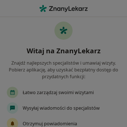
Me
Rak Odbytnicy • Skawina, małopolskie
Filtry
• 1
Ubezpieczenie
Map
Rak odbytnicy specjaliści w Skawinie
Witaj na ZnanyLekarz
Jak działają wyniki wyszukiwania
Znajdź najlepszych specjalistów i umawiaj wizyty.
Pobierz aplikację, aby uzyskać bezpłatny dostęp do
Jakiego specjalisty szukasz?
przydatnych funkcji:
Chirurg
Chirurg onkologiczny
Proktolog
Łatwo zarządzaj swoimi wizytami
Wysyłaj wiadomości do specjalistów
Otrzymuj powiadomienia