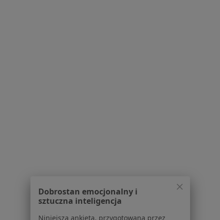
Regulamin
Polityka prywatności pacjentów
Polityka prywatności profesjonalistów
Polityka prywatności dla profesjonalistów, których
dane pozyskaliśmy samodzielnie
Polityka cookies
Jak działają wyniki wyszukiwania
Dostępność
O nas
Praca
Rekrutujemy!
Partnerzy
Centrum prasowe
Kontakt
Dla pacjentów
Dobrostan emocjonalny i
Lekarze
sztuczna inteligencja
Placówki medyczne
Pytania i odpowiedzi
Niniejsza ankieta, przygotowana przez