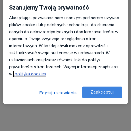
Szanujemy Twoją prywatność
Akceptując, pozwalasz nam i naszym partnerom używać
plików cookie (lub podobnych technologii) do zbierania
dr n. med. Maciej Kowalewski
danych do celów statystycznych i dostarczania treści w
·
Więcej
Chirurg, Transplantolog, Chirurg onkologiczny
oparciu o Twoje zwyczaje przeglądania stron
435 opinii
internetowych. W każdej chwili możesz sprawdzić i
zaktualizować swoje preferencje w ustawieniach. W
29 Listopada 9 piętro II,, Skawina
•
Mapa
ustawieniach znajdziesz również linki do polityk
Centrum Medyczne Emmedica
prywatności stron trzecich. Więcej informacji znajdziesz
Konsultacja chirurgiczna
300 zł
w
polityka cookies
Specjalista nie oferuje umawiania online pod tym adresem.
Poproś o wizytę
Zaakceptuj
Edytuj ustawienia