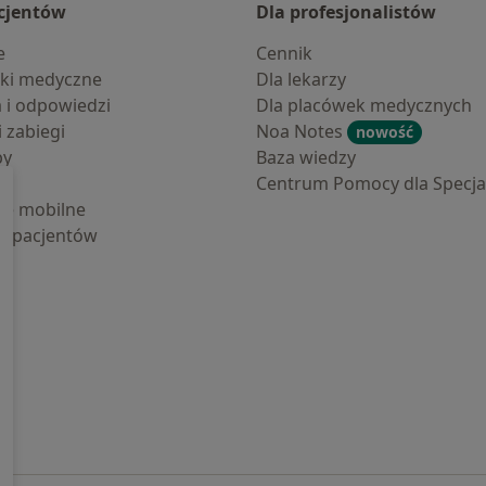
cjentów
Dla profesjonalistów
e
Cennik
ki medyczne
Dla lekarzy
a i odpowiedzi
Dla placówek medycznych
i zabiegi
Noa Notes
nowość
by
Baza wiedzy
Centrum Pomocy dla Specjal
cje mobilne
la pacjentów