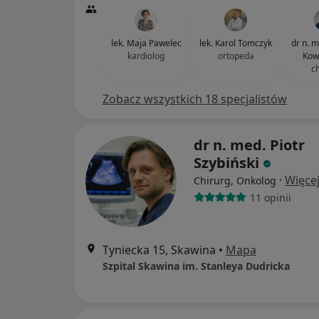
lek. Maja Pawelec
lek. Karol Tomczyk
dr n. 
kardiolog
ortopeda
Kow
c
Zobacz wszystkich 18 specjalistów
dr n. med. Piotr
Szybiński
·
Więce
Chirurg, Onkolog
11 opinii
Tyniecka 15, Skawina
•
Mapa
Szpital Skawina im. Stanleya Dudricka