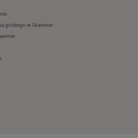
nie
ita grubego w Skawinie
awinie
e
 Schorzenia w Skawinie