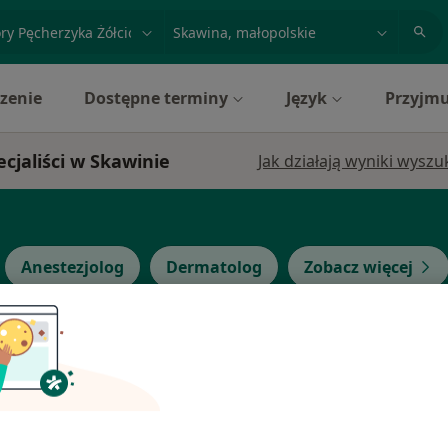
acja, badanie lub nazwisko
miasto lub dzielnica
zenie
Dostępne terminy
Język
Przyjmu
jaliści w Skawinie
Jak działają wyniki wysz
Anestezjolog
Dermatolog
Zobacz więcej
Dziś
Jutro
Pon,
Wt,
8 Sie
9 Sie
10 Sie
11 Sie
Chirurg
Umawianie online nie jest dostępne