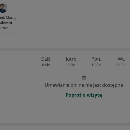
med. Maciej
alewski
hirurg
Dziś
Jutro
Pon,
Wt,
8 Sie
9 Sie
10 Sie
11 Sie
j
Umawianie online nie jest dostępne
Poproś o wizytę