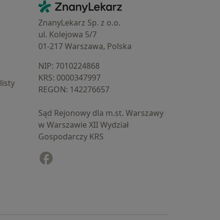
Kontakt
ZnanyLekarz - Strona główna
ZnanyLekarz Sp. z o.o.
ul. Kolejowa 5/7
01-217 Warszawa, Polska
NIP: ⁠7010224868
KRS: ⁠0000347997
isty
REGON: ⁠142276657
Sąd Rejonowy dla m.st. Warszawy
w Warszawie XII Wydział
Gospodarczy KRS
Facebook
otwiera się w nowej karcie