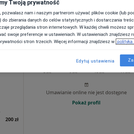
my Twoją prywatność
Poproś o wizytę
, pozwalasz nam i naszym partnerom używać plików cookie (lub p
a
) do zbierania danych do celów statystycznych i dostarczania treśc
zaje przeglądania stron internetowych. W każdej chwili możesz spr
300 zł
wać swoje preferencje w ustawieniach. W ustawieniach znajdziesz ró
prywatności stron trzecich. Więcej informacji znajdziesz w
polityka
Za
Edytuj ustawienia
ne
Dziś
Jutro
Pon,
Wt,
8 Sie
9 Sie
10 Sie
11 Sie
Umawianie online nie jest dostępne
Pokaż profil
a
200 zł