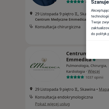
Szanuje
435 opinii
Akceptując
29 Listopada 9 piętro II,, Skawina
•
Map
technologii
Centrum Medyczne Emmedica
Twoje zwyc
Konsultacja chirurgiczna
zaktualizo
do polityk 
Centrum Medycz
Emmedica
Pulmonologia, Chirurgia,
·
Więcej
Kardiologia
1037 opinii
29 Listopada 9 piętro II,, Skawina
•
Map
Konsultacja endokrynologiczna
Pokaż więcej usług