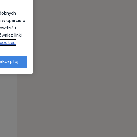
odobnych
i w oparciu o
awdzić i
wnież linki
 cookies
akceptuj
Śr,
Czw,
Pt,
12 Sie
13 Sie
14 Sie