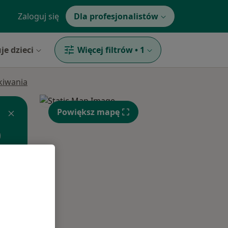
Zaloguj się
Dla profesjonalistów
je dzieci
Więcej filtrów
•
1
ukiwania
Powiększ mapę
Śr,
Czw,
Pt,
12 Sie
13 Sie
14 Sie