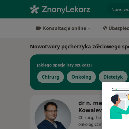
specjaliz
Konsultacje online
Ubezpiec
Nowotwory pęcherzyka żółciowego spec
Jakiego specjalisty szukasz?
Chirurg
Onkolog
Dietetyk
dr n. med. Maciej
Kowalewski
Chirurg, Transplantolog, 
·
Więcej
onkologiczny