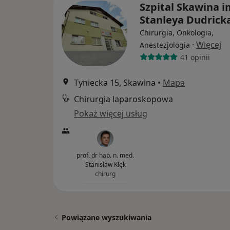
Szpital Skawina i
Stanleya Dudrick
Chirurgia, Onkologia,
·
Więcej
Anestezjologia
41 opinii
Tyniecka 15, Skawina
•
Mapa
Chirurgia laparoskopowa
Pokaż więcej usług
prof. dr hab. n. med.
Stanisław Kłęk
chirurg
Powiązane wyszukiwania