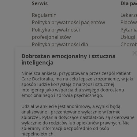
Serwis
Dla pa
Regulamin
Lekarz
Polityka prywatności pacjentów
Placów
Polityka prywatności
Pytani
profesjonalistów
Usługi 
Polityka prywatności dla
Choro
profesjonalistów, których dane
Pomoc
Dobrostan emocjonalny i sztuczna
pozyskaliśmy samodzielnie
Aplika
inteligencja
Polityka cookies
Blog d
Niniejsza ankieta, przygotowana przez zespół Patient
Jak działają wyniki wyszukiwania
Care Doctoralia, ma na celu lepsze zrozumienie, w jaki
Dostępność
sposób ludzie korzystają z narzędzi sztucznej
O nas
inteligencji jako wsparcia dla swojego dobrostanu
emocjonalnego i zdrowia psychicznego.
Praca
Rekrutujemy!
Partnerzy
Udział w ankiecie jest anonimowy, a wyniki będą
Centrum prasowe
analizowane i prezentowane wyłącznie w formie
zbiorczej. Pytania dotyczące nastolatków są skierowane
Kontakt
wyłącznie do rodziców lub opiekunów prawnych. Nie
zbieramy informacji bezpośrednio od osób
niepełnoletnich.