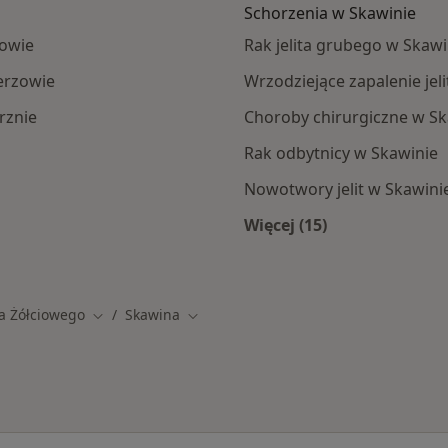
Schorzenia w Skawinie
owie
Rak jelita grubego w Skawi
erzowie
Wrzodziejące zapalenie jel
rznie
Choroby chirurgiczne w Sk
Rak odbytnicy w Skawinie
Nowotwory jelit w Skawini
Więcej (15)
Więcej w kategorii:
a Żółciowego
Skawina
Zmień miasto
Zmień miasto