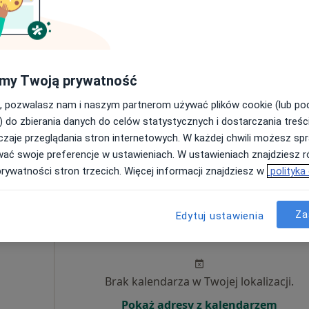
Umawianie online nie jest dostępne
Poproś o wizytę
my Twoją prywatność
, pozwalasz nam i naszym partnerom używać plików cookie (lub p
rtuzy
•
Mapa
) do zbierania danych do celów statystycznych i dostarczania treśc
zaje przeglądania stron internetowych. W każdej chwili możesz spr
 Terapia Manualna + Igłoterapia
200 zł
wać swoje preferencje w ustawieniach. W ustawieniach znajdziesz ró
prywatności stron trzecich. Więcej informacji znajdziesz w
polityka
Za
Edytuj ustawienia
uk
Dziś
Jutro
Wt,
Śr,
9 Sie
10 Sie
11 Sie
12 Sie
Brak kalendarza w Twojej lokalizacji.
Pokaż adresy z kalendarzem