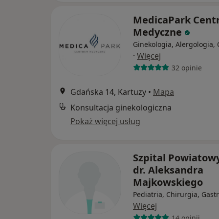
MedicaPark Cen
Medyczne
Ginekologia, Alergologia, 
·
Więcej
32 opinie
Gdańska 14, Kartuzy
•
Mapa
Konsultacja ginekologiczna
Pokaż więcej usług
Szpital Powiatow
dr. Aleksandra
Majkowskiego
Pediatria, Chirurgia, Gast
Więcej
14 opinii