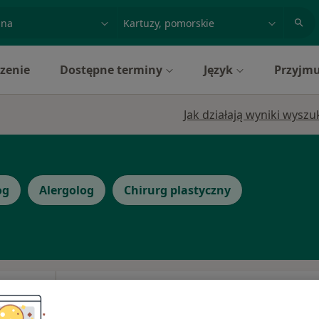
acja, badanie lub nazwisko
miasto lub dzielnica
zenie
Dostępne terminy
Język
Przyjmu
Jak działają wyniki wysz
og
Alergolog
Chirurg plastyczny
Dziś
Jutro
Wt,
Śr,
9 Sie
10 Sie
11 Sie
12 Sie