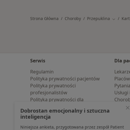
Strona Główna
Choroby
Przepuklina
Kar
Zmień mi
Serwis
Dla pa
Regulamin
Lekarz
Polityka prywatności pacjentów
Placów
Polityka prywatności
Pytani
profesjonalistów
Usługi 
Polityka prywatności dla
Choro
profesjonalistów, których dane
Pomoc
Dobrostan emocjonalny i sztuczna
pozyskaliśmy samodzielnie
Aplika
inteligencja
Polityka cookies
Blog d
Niniejsza ankieta, przygotowana przez zespół Patient
Jak działają wyniki wyszukiwania