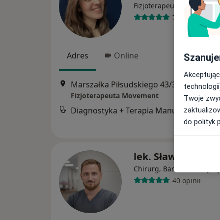
·
Więcej
Fizjoterapeuta
75 opinii
Adres
Online
Szanuje
Akceptując
Marszałka Piłsudskiego 43/3 Szkoła Rodzenia Blisko, Ka
technologii
Fizjoterapeuta Movement
Twoje zwyc
Diagnostyka +
zaktualizo
do polityk 
lek. Sławomir Sal
·
Więcej
Chirurg, Bariatra
40 opinii