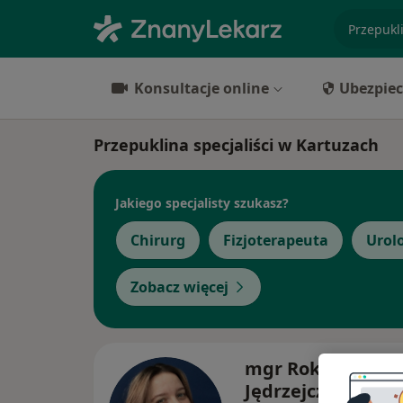
specjaliz
Konsultacje online
Ubezpiec
Przepuklina specjaliści w Kartuzach
Jakiego specjalisty szukasz?
Chirurg
Fizjoterapeuta
Urol
Zobacz więcej
mgr Roksana
Jędrzejczyk