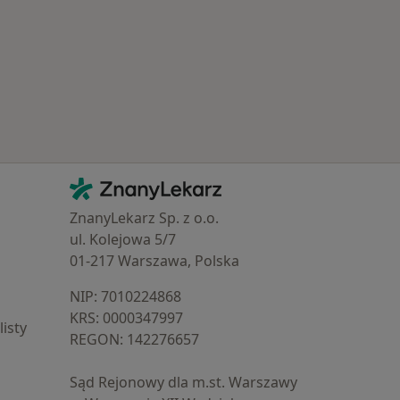
Kontakt
ZnanyLekarz - Strona główna
ZnanyLekarz Sp. z o.o.
ul. Kolejowa 5/7
01-217 Warszawa, Polska
NIP: ⁠7010224868
KRS: ⁠0000347997
isty
REGON: ⁠142276657
Sąd Rejonowy dla m.st. Warszawy