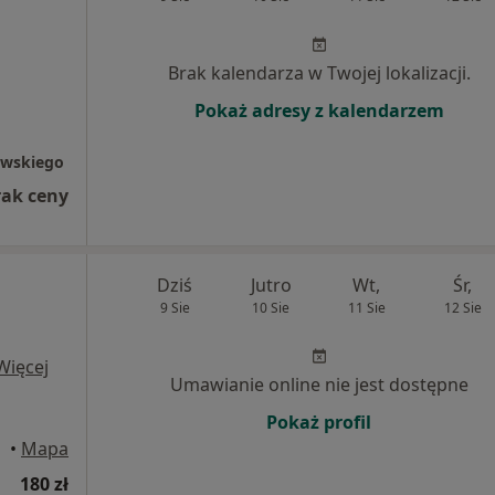
Brak kalendarza w Twojej lokalizacji.
Pokaż adresy z kalendarzem
owskiego
rak ceny
Dziś
Jutro
Wt,
Śr,
9 Sie
10 Sie
11 Sie
12 Sie
Więcej
Umawianie online nie jest dostępne
Pokaż profil
rtuzy
•
Mapa
180 zł