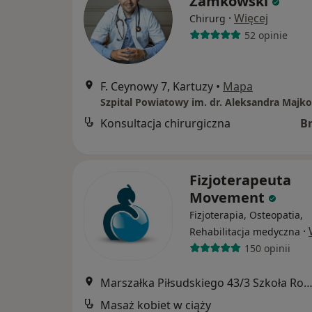
Zamkowski
·
Więcej
Chirurg
52 opinie
F. Ceynowy 7, Kartuzy
•
Mapa
Szpital Powiatowy im. dr. Aleksandra Majk
Konsultacja chirurgiczna
B
Fizjoterapeuta
Movement
Fizjoterapia, Osteopatia,
·
Rehabilitacja medyczna
150 opinii
Marszałka Piłsudskiego 43/3 Szkoła Rodzenia Blisko, Ka
Masaż kobiet w ciąży