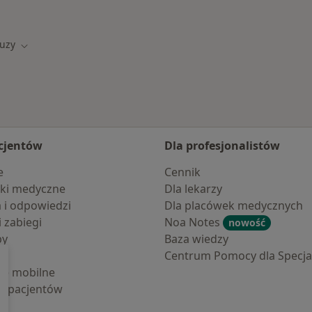
tuzy
asto
Zmień miasto
cjentów
Dla profesjonalistów
e
Cennik
ki medyczne
Dla lekarzy
a i odpowiedzi
Dla placówek medycznych
i zabiegi
Noa Notes
nowość
by
Baza wiedzy
Centrum Pomocy dla Specjal
cje mobilne
la pacjentów