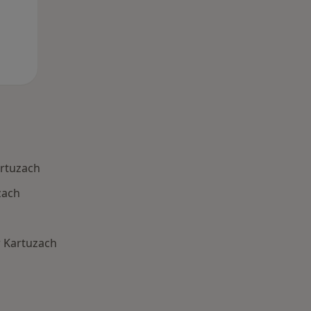
artuzach
zach
w Kartuzach
 Schorzenia w Kartuzach