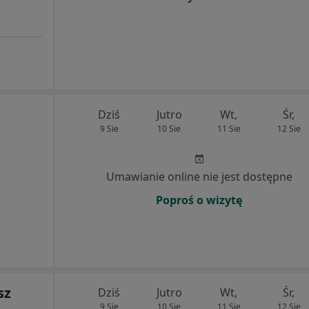
Dziś
Jutro
Wt,
Śr,
9 Sie
10 Sie
11 Sie
12 Sie
Umawianie online nie jest dostępne
Poproś o wizytę
sz
Dziś
Jutro
Wt,
Śr,
9 Sie
10 Sie
11 Sie
12 Sie