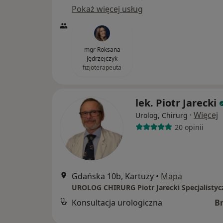
Pokaż więcej usług
mgr Roksana
Jędrzejczyk
fizjoterapeuta
lek. Piotr Jarecki
·
Więcej
Urolog, Chirurg
20 opinii
Gdańska 10b, Kartuzy
•
Mapa
Konsultacja urologiczna
B