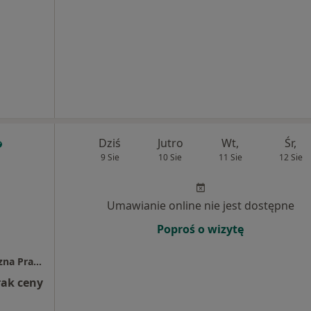
Dziś
Jutro
Wt,
Śr,
9 Sie
10 Sie
11 Sie
12 Sie
Umawianie online nie jest dostępne
Poproś o wizytę
UROLOG CHIRURG Piotr Jarecki Specjalistyczna Praktyka Lekarska
rak ceny