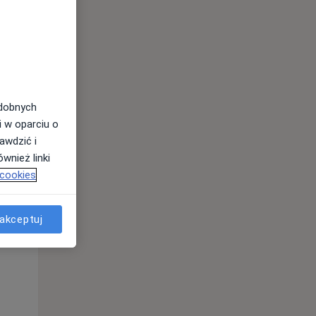
odobnych
i w oparciu o
awdzić i
wnież linki
 cookies
akceptuj
Czw,
Pt,
Sob,
13 Sie
14 Sie
15 Sie