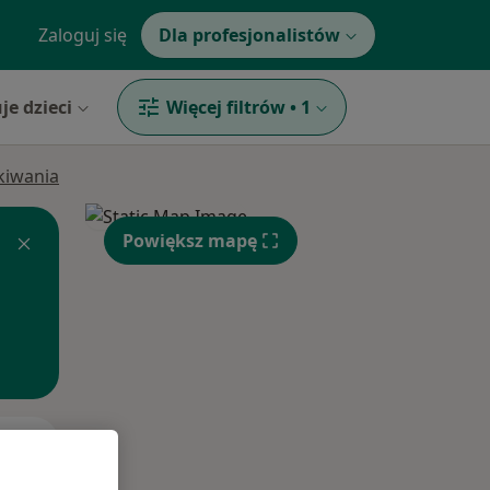
Zaloguj się
Dla profesjonalistów
je dzieci
Więcej filtrów
•
1
ukiwania
Powiększ mapę
Czw,
Pt,
Sob,
13 Sie
14 Sie
15 Sie