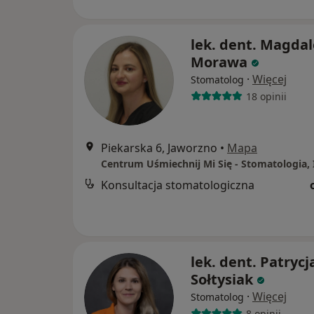
lek. dent. Magda
Morawa
·
Więcej
Stomatolog
18 opinii
Piekarska 6, Jaworzno
•
Mapa
Konsultacja stomatologiczna
lek. dent. Patrycj
Sołtysiak
·
Więcej
Stomatolog
8 opinii