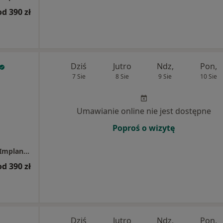
od 390 zł
Dziś
Jutro
Ndz,
Pon,
7 Sie
8 Sie
9 Sie
10 Sie
Umawianie online nie jest dostępne
Poproś o wizytę
Centrum Uśmiechnij Mi Się - Stomatologia, Implantologia, Dentysta
od 390 zł
Dziś
Jutro
Ndz,
Pon,