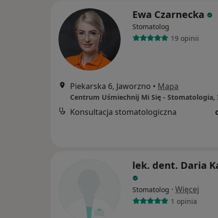
Ewa Czarnecka
Stomatolog
19 opinii
Piekarska 6, Jaworzno
•
Mapa
Konsultacja stomatologiczna
lek. dent. Daria K
·
Więcej
Stomatolog
1 opinia