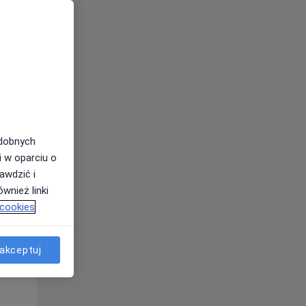
odobnych
i w oparciu o
awdzić i
Wt,
Śr,
Czw,
wnież linki
11 Sie
12 Sie
13 Sie
 cookies
akceptuj