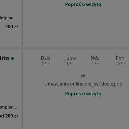
Poproś o wizytę
Centrum Uśmiechnij Mi Się - Stomatologia, Implantologia, Dentysta
200 zł
lito
Dziś
Jutro
Ndz,
Pon,
7 Sie
8 Sie
9 Sie
10 Sie
Umawianie online nie jest dostępne
Poproś o wizytę
Centrum Uśmiechnij Mi Się - Stomatologia, Implantologia, Dentysta
od 200 zł