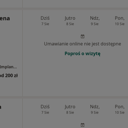
lena
Dziś
Jutro
Ndz,
Pon,
7 Sie
8 Sie
9 Sie
10 Sie
Umawianie online nie jest dostępne
Poproś o wizytę
Centrum Uśmiechnij Mi Się - Stomatologia, Implantologia, Dentysta
od 200 zł
a
Dziś
Jutro
Ndz,
Pon,
7 Sie
8 Sie
9 Sie
10 Sie