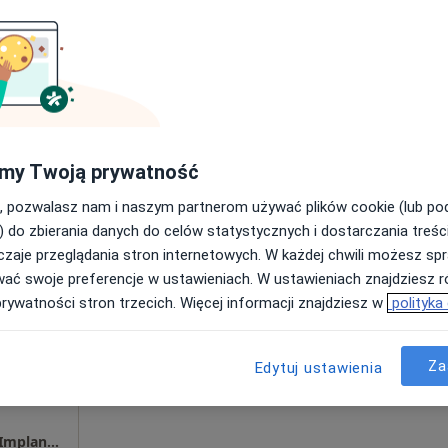
Umawianie online nie jest dostępne
Poproś o wizytę
Centrum Uśmiechnij Mi Się - Stomatologia, Implantologia, Dentysta
200 zł
my Twoją prywatność
, pozwalasz nam i naszym partnerom używać plików cookie (lub p
) do zbierania danych do celów statystycznych i dostarczania treśc
zaje przeglądania stron internetowych. W każdej chwili możesz spr
Dziś
Jutro
Ndz,
Pon,
wać swoje preferencje w ustawieniach. W ustawieniach znajdziesz ró
7 Sie
8 Sie
9 Sie
10 Sie
prywatności stron trzecich. Więcej informacji znajdziesz w
polityka
Umawianie online nie jest dostępne
Za
Edytuj ustawienia
Poproś o wizytę
Centrum Uśmiechnij Mi Się - Stomatologia, Implantologia, Dentysta