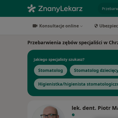
specjaliz
Konsultacje online
Ubezpiec
Przebarwienia zębów specjaliści w Ch
Jakiego specjalisty szukasz?
Stomatolog
Stomatolog dziecięc
Higienistka/higienista stomatologicz
lek. dent. Piotr M