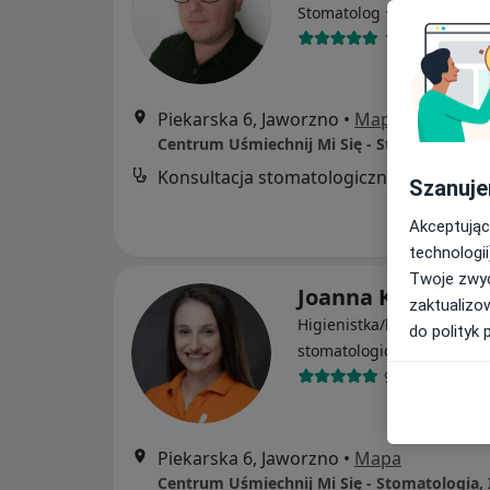
·
Więcej
Stomatolog
137 opinii
Piekarska 6, Jaworzno
•
Mapa
Konsultacja stomatologiczna
Szanuje
Akceptując
technologii
Twoje zwyc
Joanna Kosowska
zaktualizo
Higienistka/higienista
do polityk 
stomatologiczny
9 opinii
Piekarska 6, Jaworzno
•
Mapa