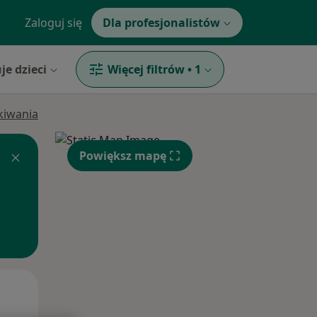
Zaloguj się
Dla profesjonalistów
je dzieci
Więcej filtrów
•
1
ukiwania
Powiększ mapę
Wt,
Śr,
Czw,
11 Sie
12 Sie
13 Sie