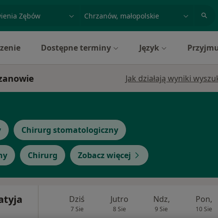
acja, badanie lub nazwisko
miasto lub dzielnica
zenie
Dostępne terminy
Język
Przyjmu
rzanowie
Jak działają wyniki wysz
y
Chirurg stomatologiczny
ny
Chirurg
Zobacz więcej
atyja
Dziś
Jutro
Ndz,
Pon,
7 Sie
8 Sie
9 Sie
10 Sie