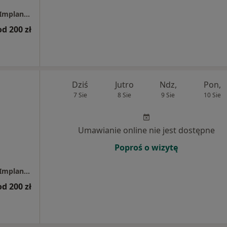
Centrum Uśmiechnij Mi Się - Stomatologia, Implantologia, Dentysta
od 200 zł
Dziś
Jutro
Ndz,
Pon,
7 Sie
8 Sie
9 Sie
10 Sie
Umawianie online nie jest dostępne
Poproś o wizytę
Centrum Uśmiechnij Mi Się - Stomatologia, Implantologia, Dentysta
od 200 zł