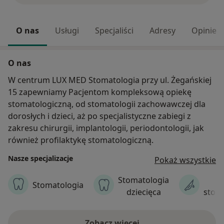
O nas
Usługi
Specjaliści
Adresy
Opinie
O nas
W centrum LUX MED Stomatologia przy ul. Żegańskiej
15 zapewniamy Pacjentom kompleksową opiekę
stomatologiczną, od stomatologii zachowawczej dla
dorosłych i dzieci, aż po specjalistyczne zabiegi z
zakresu chirurgii, implantologii, periodontologii, jak
również profilaktykę stomatologiczną.
Nasze specjalizacje
Pokaż wszystkie
Stomatologia
C
Stomatologia
dziecięca
stom
Zobacz więcej