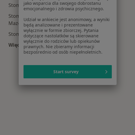
jako wsparcia dla swojego dobrostanu
Stomatologia centra medyczne w Pruszkowie
emocjonalnego i zdrowia psychicznego.
Stomatologia centra medyczne w Mińsku
Udział w ankiecie jest anonimowy, a wyniki
Mazowieckim
będą analizowane i prezentowane
wyłącznie w formie zbiorczej. Pytania
Stomatologia centra medyczne w Markach
dotyczące nastolatków są skierowane
wyłącznie do rodziców lub opiekunów
Więcej (14)
prawnych. Nie zbieramy informacji
Więcej w kategorii: Centra medyczne Stomatolo
bezpośrednio od osób niepełnoletnich.
Start survey