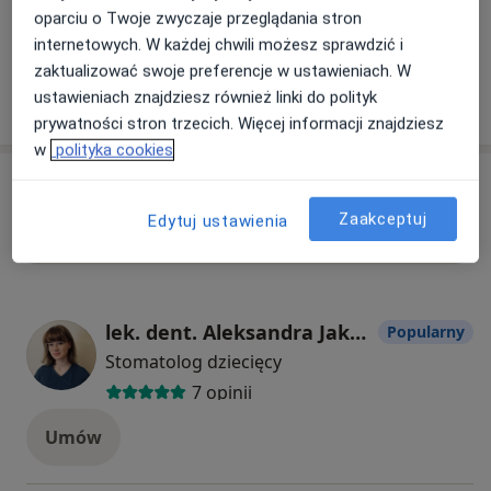
oparciu o Twoje zwyczaje przeglądania stron
+ 4 usługi
internetowych. W każdej chwili możesz sprawdzić i
zaktualizować swoje preferencje w ustawieniach. W
ustawieniach znajdziesz również linki do polityk
W jaki sposób ustalane są ceny?
prywatności stron trzecich. Więcej informacji znajdziesz
w
polityka cookies
Specjaliści
Zaakceptuj
Edytuj ustawienia
Wszystkie
lek. dent. Aleksandra Jakóbowska
Popularny
Stomatolog dziecięcy
7 opinii
Umów