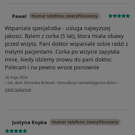
Pawel
Numer telefonu zweryfikowany
P
Wspaniala specjalistka - usluga najwyzszej
jakosci. Bylem z corka (5 lat), ktora miala obawy
przed wizyta. Pani doktor wspaniale sobie radzi z
malymi pacjentami. Corka po wizycie zapytala
mnie, kiedy idziemy znowu do pani doktor.
Polecam i na pewno wroce ponownie
26 maja 2026
•
lek. dent. Dominika Brzezek
•
konsultacja stomatologiczna dzieci
•
w opinii użytkownika Pawel
zgłoś nadużycie
Justyna Kopka
Numer telefonu zweryfikowany
J