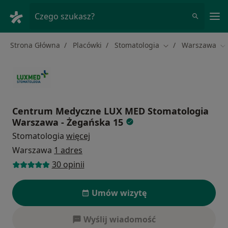
Me
Czego szukasz?
Strona Główna
Placówki
Stomatologia
Warszawa
Zmień miasto
Zm
Centrum Medyczne LUX MED Stomatologia
Warszawa - Żegańska 15
Stomatologia
więcej
Warszawa
1 adres
30 opinii
Umów wizytę
Wyślij wiadomość