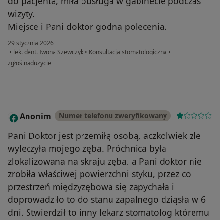
do pacjenta, miła obsługa w gabinecie podczas
wizyty.
Miejsce i Pani doktor godna polecenia.
29 stycznia 2026
•
lek. dent. Iwona Szewczyk
•
Konsultacja stomatologiczna
•
w opinii użytkownika Danuta
zgłoś nadużycie
Anonim
Numer telefonu zweryfikowany
A
Pani Doktor jest przemiłą osobą, aczkolwiek zle
wyleczyła mojego zęba. Próchnica była
zlokalizowana na skraju zęba, a Pani doktor nie
zrobiła właściwej powierzchni styku, przez co
przestrzeń międzyzębowa się zapychała i
doprowadziło to do stanu zapalnego dziąsła w 6
dni. Stwierdził to inny lekarz stomatolog któremu