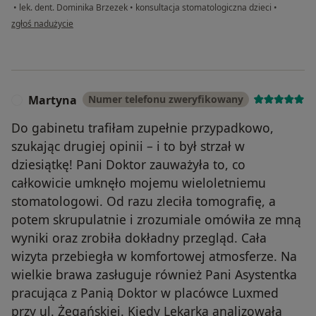
•
lek. dent. Dominika Brzezek
•
konsultacja stomatologiczna dzieci
•
w opinii użytkownika Mama Jaśka
zgłoś nadużycie
Martyna
Numer telefonu zweryfikowany
M
Do gabinetu trafiłam zupełnie przypadkowo,
szukając drugiej opinii – i to był strzał w
dziesiątkę! Pani Doktor zauważyła to, co
całkowicie umknęło mojemu wieloletniemu
stomatologowi. Od razu zleciła tomografię, a
potem skrupulatnie i zrozumiale omówiła ze mną
wyniki oraz zrobiła dokładny przegląd. Cała
wizyta przebiegła w komfortowej atmosferze. Na
wielkie brawa zasługuje również Pani Asystentka
pracująca z Panią Doktor w placówce Luxmed
przy ul. Żegańskiej. Kiedy Lekarka analizowała