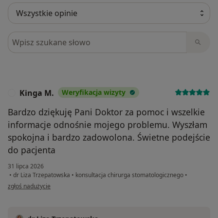
Szukaj w opiniach
Kinga M.
Weryfikacja wizyty
K
Bardzo dziękuję Pani Doktor za pomoc i wszelkie
informacje odnośnie mojego problemu. Wyszłam
spokojna i bardzo zadowolona. Świetne podejście
do pacjenta
31 lipca 2026
•
dr Liza Trzepatowska
•
konsultacja chirurga stomatologicznego
•
w opinii użytkownika Kinga M.
zgłoś nadużycie