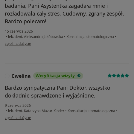
badania, Pani Asystentka zagadała mnie i
rozładowała cały stres. Cudowny, zgrany zespół.
Bardzo polecam!
15 czerwca 2026
•
lek. dent. Aleksandra Jakóbowska
•
Konsultacja stomatologiczna
•
w opinii użytkownika Martyna
zgłoś nadużycie
Ewelina
Weryfikacja wizyty
E
Bardzo sympatyczna Pani Doktor, wszystko
dokładnie sprawdzone i wyjaśnione.
9 czerwca 2026
•
lek. dent. Katarzyna Mazur-Kinder
•
Konsultacja stomatologiczna
•
w opinii użytkownika Ewelina
zgłoś nadużycie