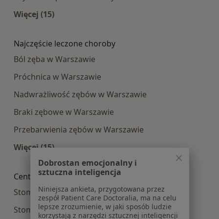
Więcej (15)
Więcej w kategorii: Najpopularniesze centra m
Najczęście leczone choroby
Ból zęba w Warszawie
Próchnica w Warszawie
Nadwrażliwość zębów w Warszawie
Braki zębowe w Warszawie
Przebarwienia zębów w Warszawie
Więcej (15)
Więcej w kategorii: Najczęście leczone choroby
Dobrostan emocjonalny i
sztuczna inteligencja
Centra medyczne Stomatologia w pobliżu
Niniejsza ankieta, przygotowana przez
Stomatologia centra medyczne w Piasecznie
zespół Patient Care Doctoralia, ma na celu
lepsze zrozumienie, w jaki sposób ludzie
Stomatologia centra medyczne w Legionowie
korzystają z narzędzi sztucznej inteligencji