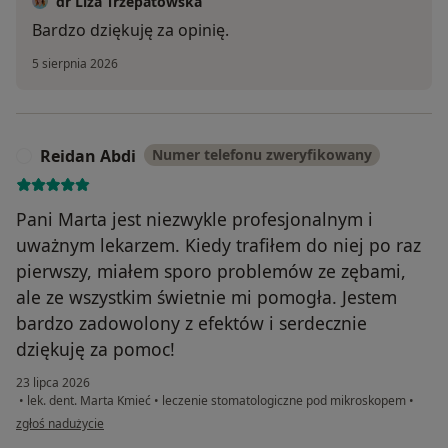
dr Liza Trzepatowska
Bardzo dziękuję za opinię.
5 sierpnia 2026
Reidan Abdi
Numer telefonu zweryfikowany
R
Pani Marta jest niezwykle profesjonalnym i
uważnym lekarzem. Kiedy trafiłem do niej po raz
pierwszy, miałem sporo problemów ze zębami,
ale ze wszystkim świetnie mi pomogła. Jestem
bardzo zadowolony z efektów i serdecznie
dziękuję za pomoc!
23 lipca 2026
•
lek. dent. Marta Kmieć
•
leczenie stomatologiczne pod mikroskopem
•
w opinii użytkownika Reidan Abdi
zgłoś nadużycie