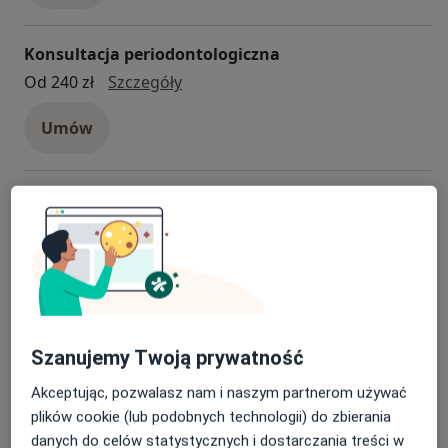
Konsultacja periodontologiczna
Konsultacja periodontologiczna
Od 240 zł
Szczegóły
Umów
Konsultacja protetyczna
konsultacja protetyczna
Od 210 zł
Szczegóły
Umów
Leczenie stomatologiczne pod mikroskopem
Szanujemy Twoją prywatność
leczenie stomatologiczne pod m
Od 1 120 zł
Szczegóły
Akceptując, pozwalasz nam i naszym partnerom używać
Umów
plików cookie (lub podobnych technologii) do zbierania
danych do celów statystycznych i dostarczania treści w