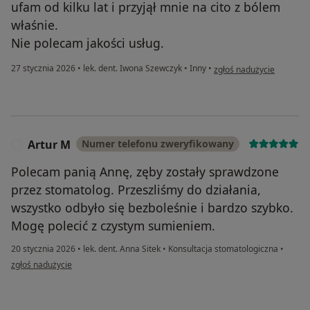
ufam od kilku lat i przyjął mnie na cito z bólem
właśnie.
Nie polecam jakości usług.
w opinii użytkownika An
27 stycznia 2026
•
lek. dent. Iwona Szewczyk
•
Inny
•
zgłoś nadużycie
Artur M
Numer telefonu zweryfikowany
A
Polecam panią Annę, zęby zostały sprawdzone
przez stomatolog. Przeszliśmy do działania,
wszystko odbyło się bezboleśnie i bardzo szybko.
Mogę polecić z czystym sumieniem.
20 stycznia 2026
•
lek. dent. Anna Sitek
•
Konsultacja stomatologiczna
•
w opinii użytkownika Artur M
zgłoś nadużycie