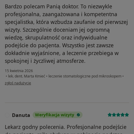
Bardzo polecam Panią doktor. To niezwykle
profesjonalna, zaangażowana i kompetentna
specjalistka, która wzbudza zaufanie od pierwszej
wizyty. Szczególnie doceniam jej ogromną
wiedzę, skrupulatność oraz indywidualne
podejście do pacjenta. Wszystko jest zawsze
dokładnie wyjaśnione, a leczenie przebiega w
spokojnej i życzliwej atmosferze.
15 kwietnia 2026
•
lek. dent. Marta Kmieć
•
leczenie stomatologiczne pod mikroskopem
•
w opinii użytkownika Justyna Kopka
zgłoś nadużycie
Danuta
Weryfikacja wizyty
D
Lekarz godny polecenia. Profesjonalne podejście