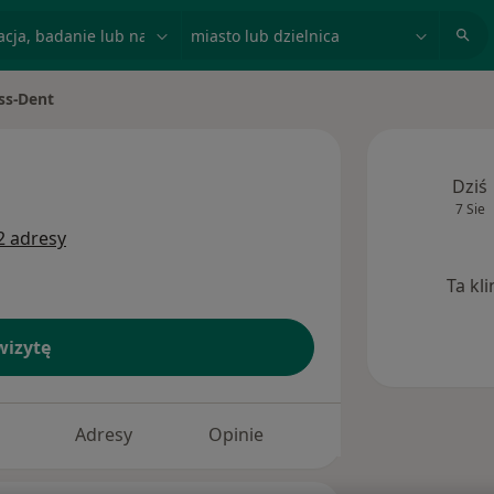
acja, badanie lub nazwisko
miasto lub dzielnica
ss-Dent
miasto
Dziś
7 Sie
2 adresy
Ta kl
izytę
Adresy
Opinie