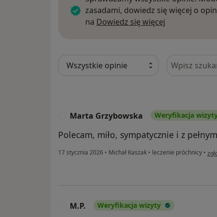
zasadami, dowiedz się więcej o opin
Dowiedz się w
na
Dowiedz się więcej
Szukaj w opi
Marta Grzybowska
Weryfikacja wizyt
M
Polecam, miło, sympatycznie i z pełn
w o
17 stycznia 2026
•
Michał Kaszak
•
leczenie próchnicy
•
zgł
M.P.
Weryfikacja wizyty
M