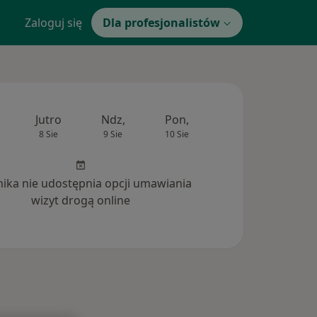
Zaloguj się
Dla profesjonalistów
Jutro
Ndz,
Pon,
Wt,
Śr,
8 Sie
9 Sie
10 Sie
11 Sie
12 Si
inika nie udostępnia opcji umawiania
wizyt drogą online