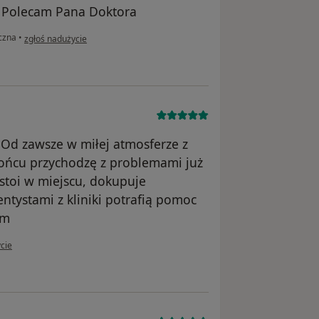
. Polecam Pana Doktora
w opinii użytkownika M.P.
czna
•
zgłoś nadużycie
 Od zawsze w miłej atmosferze z
ńcu przychodzę z problemami już
 stoi w miejscu, dokupuje
ntystami z kliniki potrafią pomoc
am
tkownika Ewa
cie