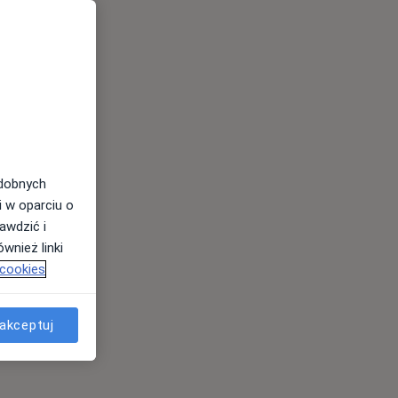
odobnych
i w oparciu o
awdzić i
wnież linki
 cookies
akceptuj