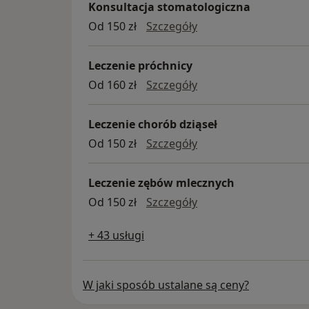
Konsultacja stomatologiczna
Konsultacja stomatol
Od 150 zł
Szczegóły
Leczenie próchnicy
leczenie próchnicy
Od 160 zł
Szczegóły
Leczenie chorób dziąseł
leczenie chorób dziąs
Od 150 zł
Szczegóły
Leczenie zębów mlecznych
leczenie zębów mlec
Od 150 zł
Szczegóły
+ 43 usługi
W jaki sposób ustalane są ceny?