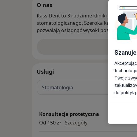
O nas
Kass Dent to 3 rodzinne kliniki dentystyczn
stomatologicznego. Szeroka kadra lekarska
pozwalają osiągnąć wysoki poziom świadcz
Zobacz w
Szanuje
Akceptując
technologii
Usługi
Twoje zwyc
zaktualizo
Stomatologia
do polityk 
Konsultacja protetyczna
konsultacja protetyc
Od 150 zł
Szczegóły