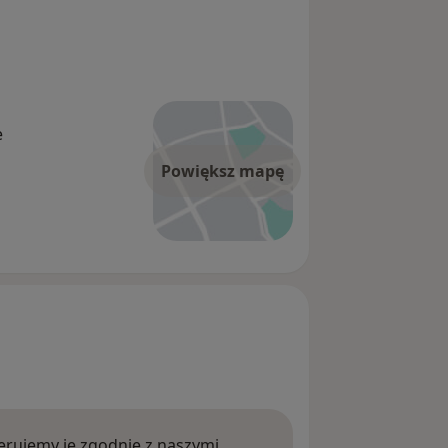
e
Powiększ mapę
rujemy je zgodnie z naszymi