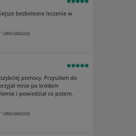
niejsze bezbolesne leczenie w
w opinii użytkownika Pacjent
•
zgłoś nadużycie
jszybciej pomocy. Przyszłam do
przyjał mnie po krótkim
lemie i powiedział co potem.
w opinii użytkownika MJ
•
zgłoś nadużycie