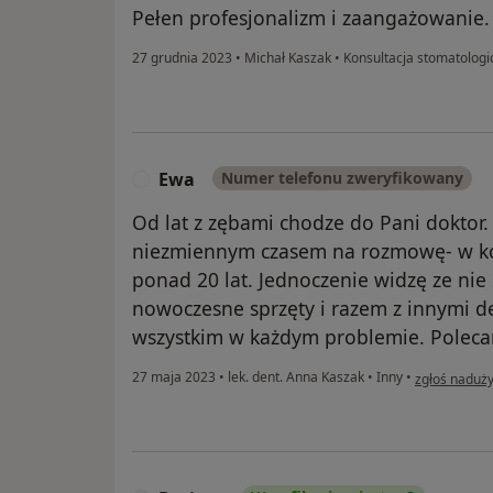
Pełen profesjonalizm i zaangażowanie
27 grudnia 2023
•
Michał Kaszak
•
Konsultacja stomatologi
Ewa
Numer telefonu zweryfikowany
E
Od lat z zębami chodze do Pani doktor.
niezmiennym czasem na rozmowę- w ko
ponad 20 lat. Jednoczenie widzę ze nie
nowoczesne sprzęty i razem z innymi de
wszystkim w każdym problemie. Polec
w opinii uży
27 maja 2023
•
lek. dent. Anna Kaszak
•
Inny
•
zgłoś naduży