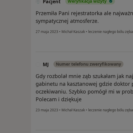
Pacjent
Weryfikacja wizyty
Przemiła Pani rejestratorka ale najważ
sympatycznej atmosferze.
27 maja 2023
•
Michał Kaszak
•
leczenie nagłego bólu zęba
MJ
Numer telefonu zweryfikowany
M
Gdy rozbolał mnie ząb szukałam jak na
gabinetu na kasztanowej gdzie doktor 
oczekiwaniu. Szybko pomógł mi w prob
Polecam i dziękuje
23 maja 2023
•
Michał Kaszak
•
leczenie nagłego bólu zęba