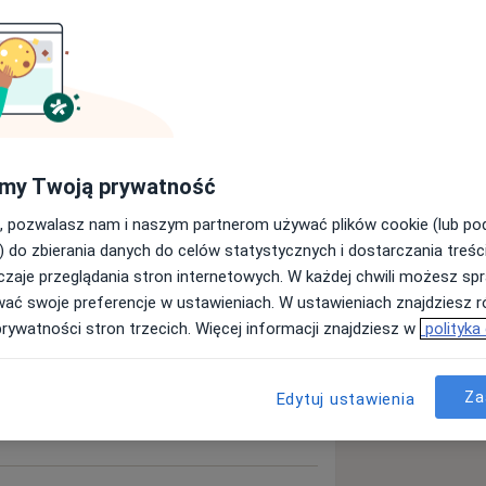
e oferujące pełen zakres leczenia
, nowoczesny sprzęt i technologie
onych usług.
ięcej
my Twoją prywatność
, pozwalasz nam i naszym partnerom używać plików cookie (lub p
) do zbierania danych do celów statystycznych i dostarczania treśc
zaje przeglądania stron internetowych. W każdej chwili możesz spr
wać swoje preferencje w ustawieniach. W ustawieniach znajdziesz ró
prywatności stron trzecich. Więcej informacji znajdziesz w
polityka
Za
Edytuj ustawienia
zna