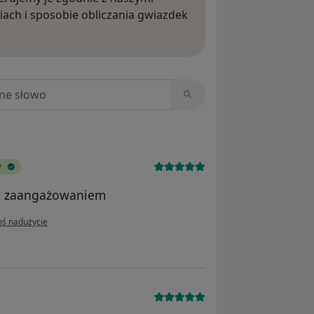
iach i sposobie obliczania gwiazdek
ięcej o opiniach
niach
y
ym zaangażowaniem
pinii użytkownika Marta Grzybowska
oś nadużycie