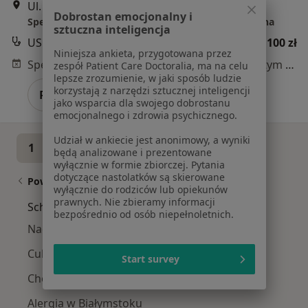
Ul. Parkowa 8, Białystok
•
Mapa
Dobrostan emocjonalny i
Specjalistyczna Poradnia Położniczo-Ginekologiczna
sztuczna inteligencja
USG ginekologiczne
od 100 zł
Niniejsza ankieta, przygotowana przez
Specjalista nie oferuje umawiania online pod tym adresem.
zespół Patient Care Doctoralia, ma na celu
lepsze zrozumienie, w jaki sposób ludzie
korzystają z narzędzi sztucznej inteligencji
Poproś o wizytę
jako wsparcia dla swojego dobrostanu
emocjonalnego i zdrowia psychicznego.
Udział w ankiecie jest anonimowy, a wyniki
1
2
będą analizowane i prezentowane
wyłącznie w formie zbiorczej. Pytania
dotyczące nastolatków są skierowane
Powiązane wyszukiwania
wyłącznie do rodziców lub opiekunów
prawnych. Nie zbieramy informacji
Schorzenia w Białymstoku
bezpośrednio od osób niepełnoletnich.
Nadciśnienie tętnicze w Białymstoku
Cukrzyca w Białymstoku
Start survey
Choroby układu oddechowego w Białymstoku
Alergia w Białymstoku