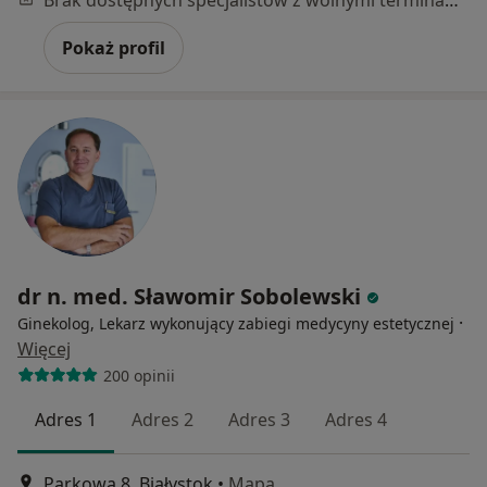
Brak dostępnych specjalistów z wolnymi terminami w tym centrum medycznym.
Pokaż profil
dr n. med. Sławomir Sobolewski
·
Ginekolog, Lekarz wykonujący zabiegi medycyny estetycznej
Więcej
200 opinii
Adres 1
Adres 2
Adres 3
Adres 4
Parkowa 8, Białystok
•
Mapa