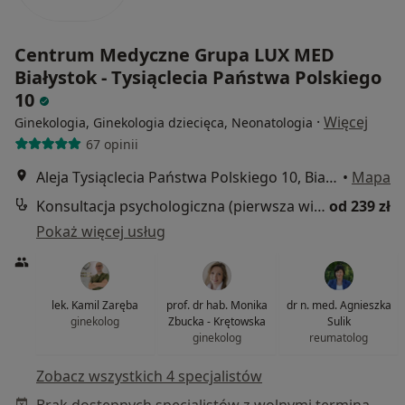
Centrum Medyczne Grupa LUX MED
Białystok - Tysiąclecia Państwa Polskiego
10
·
Więcej
Ginekologia, Ginekologia dziecięca, Neonatologia
67 opinii
Aleja Tysiąclecia Państwa Polskiego 10, Białystok
•
Mapa
Konsultacja psychologiczna (pierwsza wizyta)
od 239 zł
Pokaż więcej usług
lek. Kamil Zaręba
prof. dr hab. Monika
dr n. med. Agnieszka
ginekolog
Zbucka - Krętowska
Sulik
ginekolog
reumatolog
Zobacz wszystkich 4 specjalistów