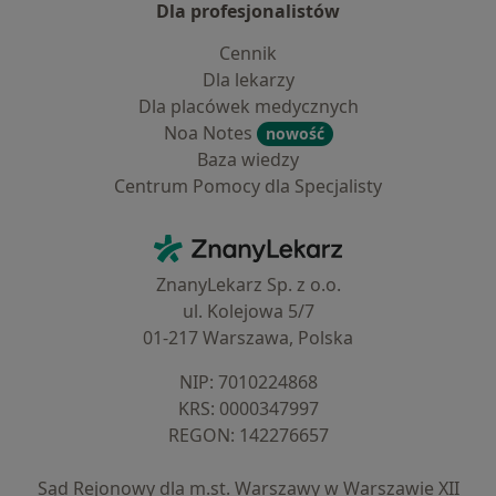
Dla profesjonalistów
Cennik
Dla lekarzy
Dla placówek medycznych
Noa Notes
nowość
Baza wiedzy
Centrum Pomocy dla Specjalisty
Kontakt
ZnanyLekarz - Strona główna
ZnanyLekarz Sp. z o.o.
ul. Kolejowa 5/7
01-217 Warszawa, Polska
NIP: ⁠7010224868
KRS: ⁠0000347997
REGON: ⁠142276657
Sąd Rejonowy dla m.st. Warszawy w Warszawie XII