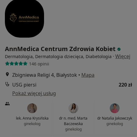
AnnMedica Centrum Zdrowia Kobiet
·
Więcej
Dermatologia, Dermatologia dziecięca, Diabetologia
146 opinii
Zbigniewa Religi 4, Białystok
•
Mapa
USG piersi
220 zł
Pokaż więcej usług
lek. Anna Krysińska
dr n. med. Marta
dr Natalia Jakowczyk
ginekolog
Baczewska
ginekolog
ginekolog