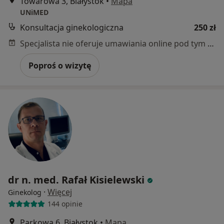
Towarowa 3, Białystok
•
Mapa
UNiMED
Konsultacja ginekologiczna
250 zł
Specjalista nie oferuje umawiania online pod tym adresem.
Poproś o wizytę
dr n. med. Rafał Kisielewski
·
Więcej
Ginekolog
144 opinie
Parkowa 6, Białystok
•
Mapa