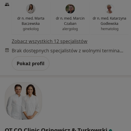
dr n. med. Marta
dr n. med. Marcin
dr n. med. Katarzyna
Baczewska
Czaban
Godlewska
ginekolog
alergolog
hematolog
Zobacz wszystkich 12 specjalistów
Brak dostępnych specjalistów z wolnymi terminami w tym centrum medycznym.
Pokaż profil
OT.CO Clinic Osipowicz & Turkowski