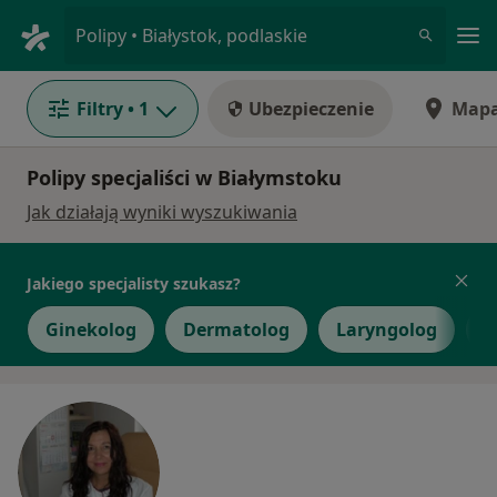
Me
Polipy • Białystok, podlaskie
Filtry
• 1
Ubezpieczenie
Map
Polipy specjaliści w Białymstoku
Jak działają wyniki wyszukiwania
Jakiego specjalisty szukasz?
Ginekolog
Dermatolog
Laryngolog
F