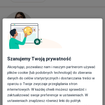
dr n. med. Marta Baczewska
·
Więcej
Ginekolog
Szanujemy Twoją prywatność
49 opinii
Akceptując, pozwalasz nam i naszym partnerom używać
Adres 1
Adres 2
Adres 3
Adres 4
plików cookie (lub podobnych technologii) do zbierania
danych do celów statystycznych i dostarczania treści w
oparciu o Twoje zwyczaje przeglądania stron
Zbigniewa Religi 4, Białystok
•
Mapa
internetowych. W każdej chwili możesz sprawdzić i
AnnMedica Centrum Zdrowia Kobiet
zaktualizować swoje preferencje w ustawieniach. W
Konsultacja ginekologiczna
250 zł
ustawieniach znajdziesz również linki do polityk