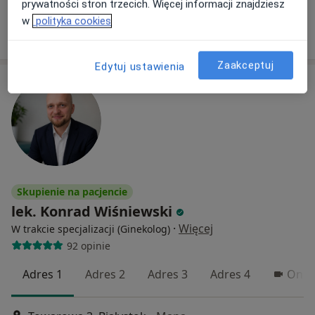
Specjalista nie oferuje umawiania online pod tym adresem.
prywatności stron trzecich. Więcej informacji znajdziesz
w
polityka cookies
Poproś o wizytę
Zaakceptuj
Edytuj ustawienia
Skupienie na pacjencie
lek. Konrad Wiśniewski
·
Więcej
W trakcie specjalizacji (Ginekolog)
92 opinie
Adres 1
Adres 2
Adres 3
Adres 4
Onli