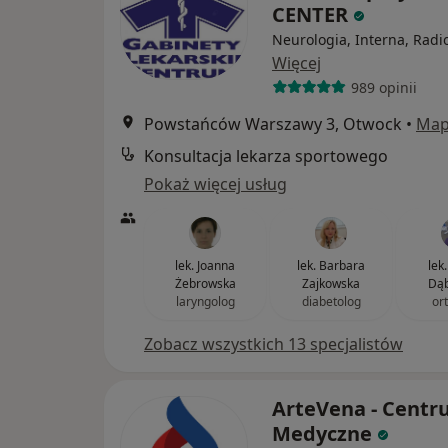
CENTER
Neurologia, Interna, Radi
Więcej
989 opinii
Powstańców Warszawy 3, Otwock
•
Ma
Konsultacja lekarza sportowego
Pokaż więcej usług
lek. Joanna
lek. Barbara
lek
Żebrowska
Zajkowska
Dąb
laryngolog
diabetolog
or
Zobacz wszystkich 13 specjalistów
ArteVena - Cent
Medyczne