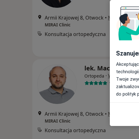
Armii Krajowej 8, Otwock
•
Mapa
MIRAI Clinic
Konsultacja ortopedyczna
Szanuje
Akceptując
lek. Maciej Miszc
technologii
·
Więcej
Ortopeda
Twoje zwyc
143 opinie
zaktualizo
do polityk 
Armii Krajowej 8, Otwock
•
Mapa
MIRAI Clinic
Konsultacja ortopedyczna