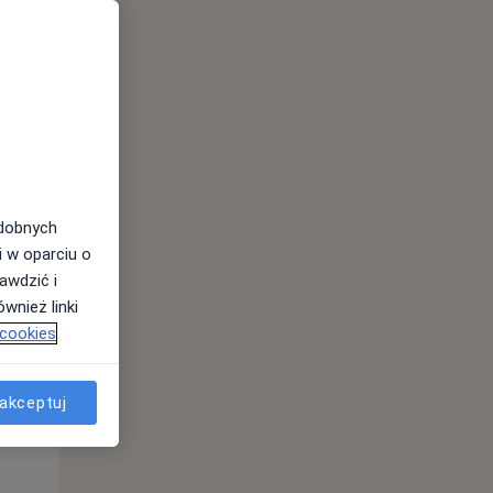
odobnych
Czw,
Pt,
Sob,
i w oparciu o
13 Sie
14 Sie
15 Sie
awdzić i
wnież linki
 cookies
akceptuj