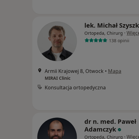
lek. Michał Szysz
·
Więc
Ortopeda, Chirurg
138 opinii
Armii Krajowej 8, Otwock
•
Mapa
MIRAI Clinic
Konsultacja ortopedyczna
dr n. med. Paweł
Adamczyk
·
Więc
Ortopeda, Chirurg