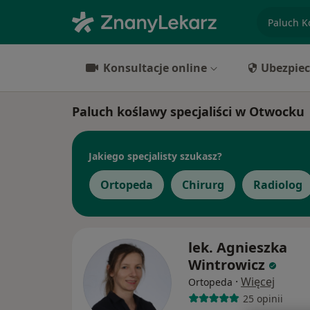
specjaliz
Konsultacje online
Ubezpiec
Paluch koślawy specjaliści w Otwocku
Jakiego specjalisty szukasz?
Ortopeda
Chirurg
Radiolog
lek. Agnieszka
Wintrowicz
·
Więcej
Ortopeda
25 opinii