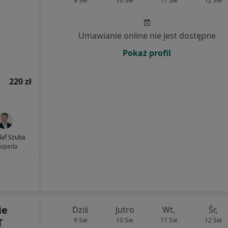
9 Sie
10 Sie
11 Sie
12 Sie
Umawianie online nie jest dostępne
Pokaż profil
220 zł
Olaf Szuba
topeda
ie
Dziś
Jutro
Wt,
Śr,
T
9 Sie
10 Sie
11 Sie
12 Sie