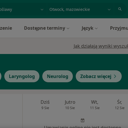
acja, badanie lub nazwisko
miasto lub dzielnica
zenie
Dostępne terminy
Język
Przyjmu
Jak działają wyniki wysz
Laryngolog
Neurolog
Zobacz więcej
Dziś
Jutro
Wt,
Śr,
9 Sie
10 Sie
11 Sie
12 Sie
Umawianie online nie jest dostępne