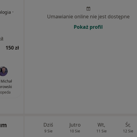
·
ologia
Umawianie online nie jest dostępne
Pokaż profil
pa
150 zł
. Michał
rowski
topeda
rum
Dziś
Jutro
Wt,
Śr,
9 Sie
10 Sie
11 Sie
12 Sie