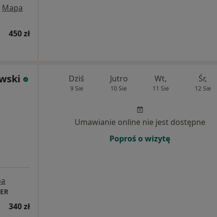
Mapa
450 zł
owski
Dziś
Jutro
Wt,
Śr,
9 Sie
10 Sie
11 Sie
12 Sie
Umawianie online nie jest dostępne
Poproś o wizytę
pa
TER
340 zł