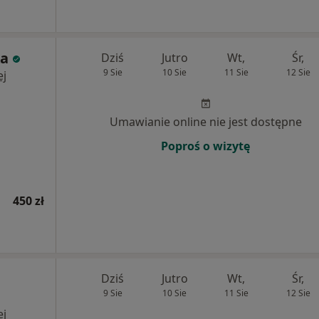
ka
Dziś
Jutro
Wt,
Śr,
9 Sie
10 Sie
11 Sie
12 Sie
ej
Umawianie online nie jest dostępne
Poproś o wizytę
450 zł
Dziś
Jutro
Wt,
Śr,
9 Sie
10 Sie
11 Sie
12 Sie
ej