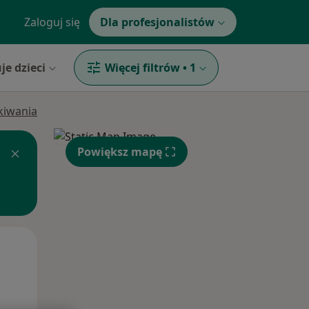
Zaloguj się
Dla profesjonalistów
je dzieci
Więcej filtrów
•
1
ukiwania
Powiększ mapę
Czw,
Pt,
Sob,
13 Sie
14 Sie
15 Sie