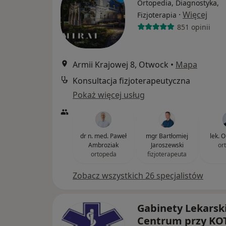
Ortopedia, Diagnostyka,
·
Więcej
Fizjoterapia
851 opinii
Armii Krajowej 8, Otwock
•
Mapa
Konsultacja fizjoterapeutyczna
Pokaż więcej usług
dr n. med. Paweł
mgr Bartłomiej
lek. 
Ambroziak
Jaroszewski
or
ortopeda
fizjoterapeuta
Zobacz wszystkich 26 specjalistów
Gabinety Lekarsk
Centrum przy KO