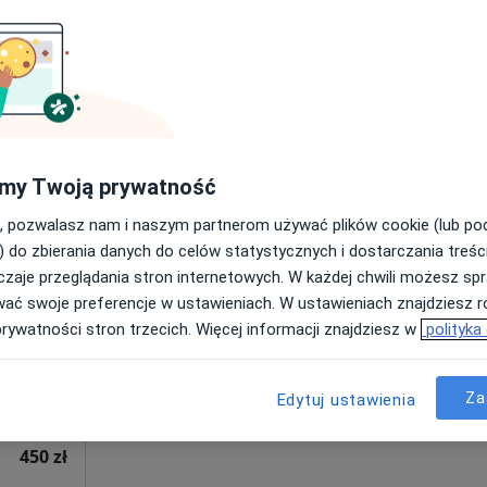
Poproś o wizytę
300 zł
my Twoją prywatność
, pozwalasz nam i naszym partnerom używać plików cookie (lub p
zak
Dziś
Jutro
Wt,
Śr,
) do zbierania danych do celów statystycznych i dostarczania treśc
9 Sie
10 Sie
11 Sie
12 Sie
zaje przeglądania stron internetowych. W każdej chwili możesz spr
wać swoje preferencje w ustawieniach. W ustawieniach znajdziesz ró
prywatności stron trzecich. Więcej informacji znajdziesz w
polityka
Umawianie online nie jest dostępne
Poproś o wizytę
Za
Edytuj ustawienia
450 zł