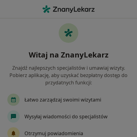
Me
Otyłość • Tomaszów Mazowiecki, łódzkie
Filtry
• 1
Mapa
Otyłość specjaliści w Tomaszowie
Witaj na ZnanyLekarz
Mazowieckim
Jak działają wyniki wyszukiwania
Znajdź najlepszych specjalistów i umawiaj wizyty.
Pobierz aplikację, aby uzyskać bezpłatny dostęp do
przydatnych funkcji:
Jakiego specjalisty szukasz?
Internista
Ortopeda
Dietetyk
Łatwo zarządzaj swoimi wizytami
Chirurg
Dermatolog
Wysyłaj wiadomości do specjalistów
Zobacz więcej
Otrzymuj powiadomienia