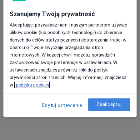
Szanujemy Twoją prywatność
Akceptując, pozwalasz nam i naszym partnerom używać
plików cookie (lub podobnych technologii) do zbierania
danych do celów statystycznych i dostarczania treści w
oparciu o Twoje zwyczaje przeglądania stron
internetowych. W każdej chwili możesz sprawdzić i
zaktualizować swoje preferencje w ustawieniach. W
ESSE dla zdrowia Tomaszów Mazowiecki
ustawieniach znajdziesz również linki do polityk
Fizjoterapia, Ortopedia
prywatności stron trzecich. Więcej informacji znajdziesz
95 opinii
w
polityka cookies
Mireckiego 86, Tomaszów Mazowiecki
•
Mapa
Konsultacja dietetyczna (pierwsza wizyta)
170 zł
Zaakceptuj
Edytuj ustawienia
Pokaż więcej usług
lek. Krystian
mgr Monika
lek. Jan Skorupski