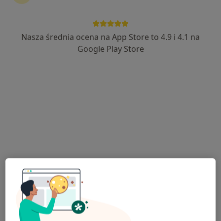
Nasza średnia ocena na App Store to 4.9 i 4.1 na
Google Play Store
mgr Magdalena Michalska
·
Więcej
Dietetyk
26 opinii
Mireckiego 86, Tomaszów Mazowiecki
•
Mapa
ESSE dla zdrowia Tomaszów Mazowiecki
Konsultacja dietetyczna (pierwsza wizyta)
170 zł
Specjalista nie oferuje umawiania online pod tym adresem.
Poproś o wizytę