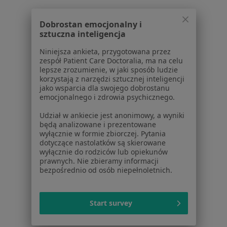
Dla pacjentów
Dobrostan emocjonalny i
sztuczna inteligencja
Lekarze
Placówki medyczne
Niniejsza ankieta, przygotowana przez
Pytania i odpowiedzi
zespół Patient Care Doctoralia, ma na celu
lepsze zrozumienie, w jaki sposób ludzie
Usługi i zabiegi
korzystają z narzędzi sztucznej inteligencji
Choroby
jako wsparcia dla swojego dobrostanu
Pomoc
emocjonalnego i zdrowia psychicznego.
Aplikacje mobilne
Udział w ankiecie jest anonimowy, a wyniki
Blog dla pacjentów
będą analizowane i prezentowane
wyłącznie w formie zbiorczej. Pytania
Dla profesjonalistów
dotyczące nastolatków są skierowane
wyłącznie do rodziców lub opiekunów
Cennik
prawnych. Nie zbieramy informacji
bezpośrednio od osób niepełnoletnich.
Dla lekarzy
Dla placówek medycznych
Noa Notes
nowość
Start survey
Baza wiedzy
Centrum Pomocy dla Specjalisty