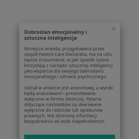
Polityka prywatności dla profesjonalistów, których
dane pozyskaliśmy samodzielnie
Polityka cookies
Jak działają wyniki wyszukiwania
Dostępność
Dobrostan emocjonalny i
O nas
sztuczna inteligencja
Praca
Rekrutujemy!
Niniejsza ankieta, przygotowana przez
Partnerzy
zespół Patient Care Doctoralia, ma na celu
Centrum prasowe
lepsze zrozumienie, w jaki sposób ludzie
korzystają z narzędzi sztucznej inteligencji
Kontakt
jako wsparcia dla swojego dobrostanu
emocjonalnego i zdrowia psychicznego.
Dla pacjentów
Udział w ankiecie jest anonimowy, a wyniki
Lekarze
będą analizowane i prezentowane
Placówki medyczne
wyłącznie w formie zbiorczej. Pytania
dotyczące nastolatków są skierowane
Pytania i odpowiedzi
wyłącznie do rodziców lub opiekunów
Usługi i zabiegi
prawnych. Nie zbieramy informacji
Choroby
bezpośrednio od osób niepełnoletnich.
Pomoc
Aplikacje mobilne