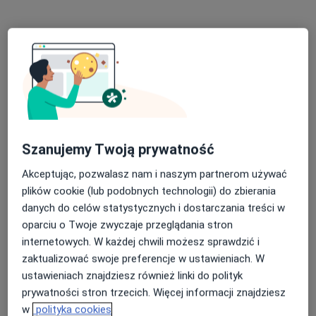
lek. Miłosz Kuświk
·
Więcej
Pulmonolog, Internista
174 opinie
Diagnostyka bezdechu sennego, poligrafia typu III
Polisomnografia. Leczę obturacyjny bezdech
Szanujemy Twoją prywatność
senny.
Akceptując, pozwalasz nam i naszym partnerom używać
Pacjenci doceniają mnie za trafne diagnozy.
plików cookie (lub podobnych technologii) do zbierania
danych do celów statystycznych i dostarczania treści w
Adres
Online
oparciu o Twoje zwyczaje przeglądania stron
internetowych. W każdej chwili możesz sprawdzić i
Dzieci Polskich 28, Tomaszów Mazowiecki
•
Mapa
zaktualizować swoje preferencje w ustawieniach. W
Specjalistyczna Praktyka Lekarska Miłosz Kuświk - Gabinet Dzieci Polskich Tomaszów Mazowiecki
ustawieniach znajdziesz również linki do polityk
Konsultacja internistyczna
220 zł
prywatności stron trzecich. Więcej informacji znajdziesz
w
polityka cookies
Specjalista nie oferuje umawiania online pod tym adresem.