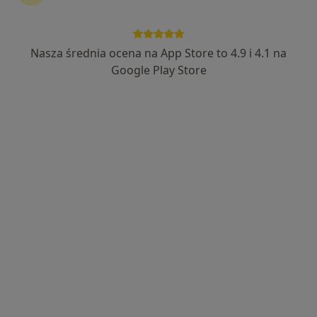
Nasza średnia ocena na App Store to 4.9 i 4.1 na
mgr Magdalena Michalska
Google Play Store
·
Więcej
Dietetyk
26 opinii
Mireckiego 86, Tomaszów Mazowiecki
•
Mapa
ESSE dla zdrowia Tomaszów Mazowiecki
Konsultacja dietetyczna (pierwsza wizyta)
170 zł
Specjalista nie oferuje umawiania online pod tym adresem.
Poproś o wizytę