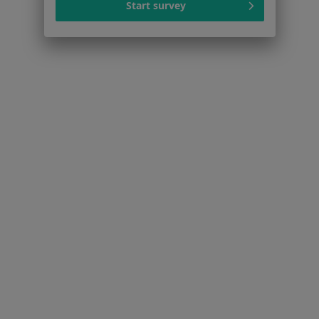
Start survey
Blog dla pacjentów
Dla profesjonalistów
Cennik
Dla lekarzy
Dla placówek medycznych
Noa Notes
nowość
Baza wiedzy
Centrum Pomocy dla Specjalisty
Kontakt
ZnanyLekarz - Strona główna
ZnanyLekarz Sp. z o.o.
ul. Kolejowa 5/7
01-217 Warszawa, Polska
NIP: ⁠7010224868
KRS: ⁠0000347997
REGON: ⁠142276657