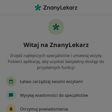
Me
Miażdżyca • Tomaszów Mazowiecki, łódzkie
Filtry
• 1
Ubezpieczenie
Map
Miażdżyca specjaliści w Tomaszowie
Witaj na ZnanyLekarz
Mazowieckim
Jak działają wyniki wyszukiwania
Znajdź najlepszych specjalistów i umawiaj wizyty.
Pobierz aplikację, aby uzyskać bezpłatny dostęp do
przydatnych funkcji:
Jakiego specjalisty szukasz?
Dietetyk
Internista
Ortopeda
Fizjot
Łatwo zarządzaj swoimi wizytami
Wysyłaj wiadomości do specjalistów
Otrzymuj powiadomienia