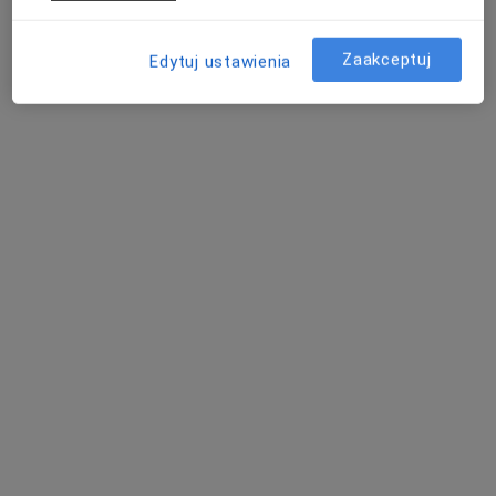
Poproś o wizytę
Zaakceptuj
Edytuj ustawienia
mgr inż. Marta Krasoń-Wejman
·
Więcej
Dietetyk
336 opinii
Plac Kościuszki 9, Tomaszów Mazowiecki
•
Mapa
Gabinety Lekarskie
Konsultacja dietetyka (pierwsza wizyta)
200 zł
Specjalista nie oferuje umawiania online pod tym adresem.