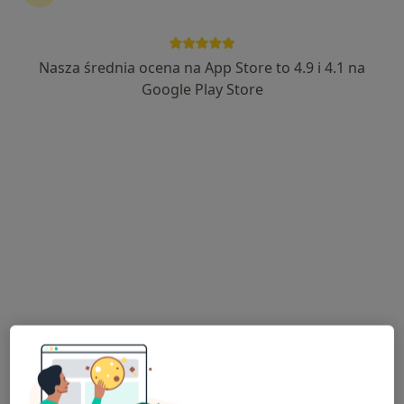
Nasza średnia ocena na App Store to 4.9 i 4.1 na
dr n. med. Marcin Rosiak
Google Play Store
·
Więcej
Kardiolog
156 opinii
Jana Pawła II nr 6, Tomaszów Mazowiecki
•
Mapa
Tom Med
Konsultacja kardiologiczna
Brak ceny
Specjalista nie oferuje umawiania online pod tym adresem.
Poproś o wizytę