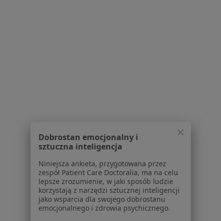
Polityka prywatności pacjentów
Polityka prywatności profesjonalistów
Polityka prywatności dla profesjonalistów, których
dane pozyskaliśmy samodzielnie
Polityka cookies
Jak działają wyniki wyszukiwania
Dostępność
O nas
Praca
Rekrutujemy!
Partnerzy
Centrum prasowe
Kontakt
Dobrostan emocjonalny i
sztuczna inteligencja
Dla pacjentów
Niniejsza ankieta, przygotowana przez
Lekarze
zespół Patient Care Doctoralia, ma na celu
Placówki medyczne
lepsze zrozumienie, w jaki sposób ludzie
korzystają z narzędzi sztucznej inteligencji
Pytania i odpowiedzi
jako wsparcia dla swojego dobrostanu
Usługi i zabiegi
emocjonalnego i zdrowia psychicznego.
Choroby