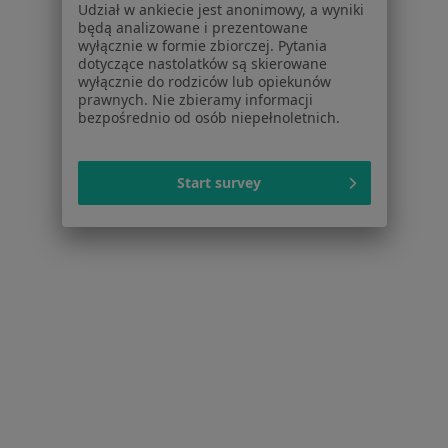
Udział w ankiecie jest anonimowy, a wyniki
Pomoc
będą analizowane i prezentowane
Aplikacje mobilne
wyłącznie w formie zbiorczej. Pytania
Blog dla pacjentów
dotyczące nastolatków są skierowane
wyłącznie do rodziców lub opiekunów
Dla profesjonalistów
prawnych. Nie zbieramy informacji
bezpośrednio od osób niepełnoletnich.
Cennik
Dla lekarzy
Dla placówek medycznych
Start survey
Noa Notes
nowość
Baza wiedzy
Centrum Pomocy dla Specjalisty
Kontakt
ZnanyLekarz - Strona główna
ZnanyLekarz Sp. z o.o.
ul. Kolejowa 5/7
01-217 Warszawa, Polska
NIP: ⁠7010224868