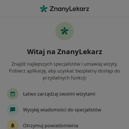
Me
Choroby Układu Oddechowego • Tomaszów Mazowiecki, łódzkie
Filtry
• 1
Ubezpieczenie
Map
Choroby układu oddechowego specjaliści w
Witaj na ZnanyLekarz
Tomaszowie Mazowieckim
Jak działają wyniki wyszukiwania
Znajdź najlepszych specjalistów i umawiaj wizyty.
Pobierz aplikację, aby uzyskać bezpłatny dostęp do
przydatnych funkcji:
Jakiego specjalisty szukasz?
Internista
Pediatra
Pulmonolog
Ane
Łatwo zarządzaj swoimi wizytami
Wysyłaj wiadomości do specjalistów
Otrzymuj powiadomienia