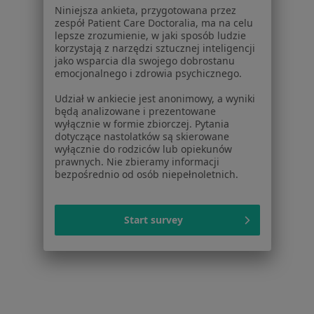
Pytania i odpowiedzi
Niniejsza ankieta, przygotowana przez
zespół Patient Care Doctoralia, ma na celu
Usługi i zabiegi
lepsze zrozumienie, w jaki sposób ludzie
Choroby
korzystają z narzędzi sztucznej inteligencji
Pomoc
jako wsparcia dla swojego dobrostanu
emocjonalnego i zdrowia psychicznego.
Aplikacje mobilne
Blog dla pacjentów
Udział w ankiecie jest anonimowy, a wyniki
będą analizowane i prezentowane
Dla profesjonalistów
wyłącznie w formie zbiorczej. Pytania
dotyczące nastolatków są skierowane
Cennik
wyłącznie do rodziców lub opiekunów
prawnych. Nie zbieramy informacji
Dla lekarzy
bezpośrednio od osób niepełnoletnich.
Dla placówek medycznych
Noa Notes
nowość
Baza wiedzy
Start survey
Centrum Pomocy dla Specjalisty
Kontakt
ZnanyLekarz - Strona główna
ZnanyLekarz Sp. z o.o.
ul. Kolejowa 5/7