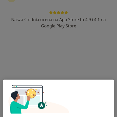
Nasza średnia ocena na App Store to 4.9 i 4.1 na
lek. Miłosz Kuświk
Google Play Store
·
Więcej
Pulmonolog, Internista
174 opinie
Diagnostyka bezdechu sennego, poligrafia typu III
Polisomnografia. Leczę obturacyjny bezdech
senny.
Pacjenci doceniają mnie za trafne diagnozy.
Adres
Online
Dzieci Polskich 28, Tomaszów Mazowiecki
•
Mapa
Specjalistyczna Praktyka Lekarska Miłosz Kuświk - Gabinet Dzieci Polskich Tomaszów Mazowiecki
Konsultacja internistyczna
220 zł