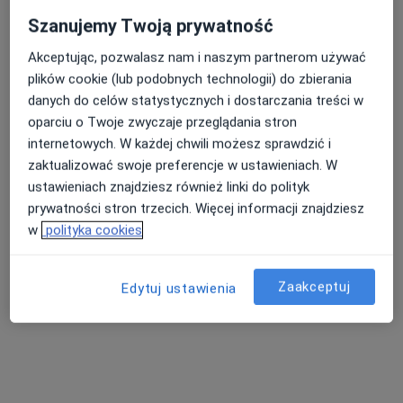
Specjalista nie oferuje umawiania online pod tym adresem.
Szanujemy Twoją prywatność
Poproś o wizytę
Akceptując, pozwalasz nam i naszym partnerom używać
plików cookie (lub podobnych technologii) do zbierania
danych do celów statystycznych i dostarczania treści w
oparciu o Twoje zwyczaje przeglądania stron
internetowych. W każdej chwili możesz sprawdzić i
zaktualizować swoje preferencje w ustawieniach. W
ustawieniach znajdziesz również linki do polityk
prywatności stron trzecich. Więcej informacji znajdziesz
w
polityka cookies
dr n. med. i n. o zdr. Krystian Bartczak
·
Więcej
Pulmonolog
Zaakceptuj
Edytuj ustawienia
13 opinii
Mireckiego 90, Tomaszów Mazowiecki
•
Mapa
Mirmed Centrum Medyczne
Konsultacja pulmonologiczna
200 zł
Specjalista nie oferuje umawiania online pod tym adresem.