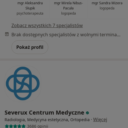
mgr Aleksandra
mgr Mirela Nibus-
mgr Sandra Mizera
Słupik
Pacuła
logopeda
psychoterapeuta
logopeda
Zobacz wszystkich 7 specjalistów
Brak dostępnych specjalistów z wolnymi terminami w tym centrum medycznym.
Pokaż profil
Severux Centrum Medyczne
·
Więcej
Radiologia, Medycyna estetyczna, Ortopedia
3686 opinii