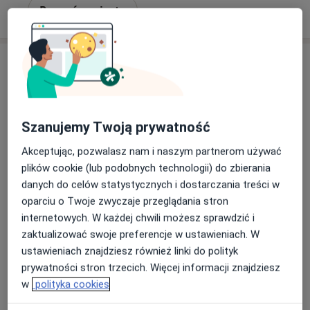
Poproś o wizytę
Szanujemy Twoją prywatność
Akceptując, pozwalasz nam i naszym partnerom używać
dr n. med. i n. o zdr. Karolina Kociszewska
plików cookie (lub podobnych technologii) do zbierania
danych do celów statystycznych i dostarczania treści w
oparciu o Twoje zwyczaje przeglądania stron
·
Więcej
Hematolog
internetowych. W każdej chwili możesz sprawdzić i
141 opinii
zaktualizować swoje preferencje w ustawieniach. W
Adres
Online
ustawieniach znajdziesz również linki do polityk
prywatności stron trzecich. Więcej informacji znajdziesz
w
polityka cookies
Generała Władysława Sikorskiego 1, Świętochłowice
•
Mapa
Severux Centrum Medyczne