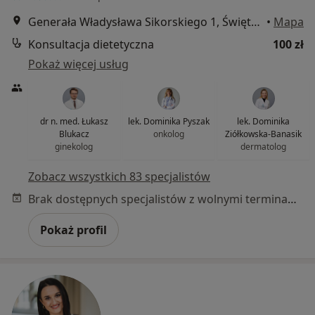
Generała Władysława Sikorskiego 1, Świętochłowice
•
Mapa
Konsultacja dietetyczna
100 zł
Pokaż więcej usług
dr n. med. Łukasz
lek. Dominika Pyszak
lek. Dominika
Blukacz
onkolog
Ziółkowska-Banasik
ginekolog
dermatolog
Zobacz wszystkich 83 specjalistów
Brak dostępnych specjalistów z wolnymi terminami w tym centrum medycznym.
Pokaż profil