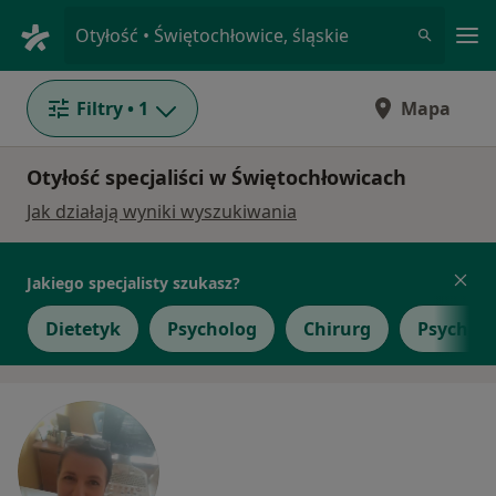
Me
Otyłość • Świętochłowice, śląskie
Filtry
• 1
Mapa
Otyłość specjaliści w Świętochłowicach
Jak działają wyniki wyszukiwania
Jakiego specjalisty szukasz?
Dietetyk
Psycholog
Chirurg
Psychiat