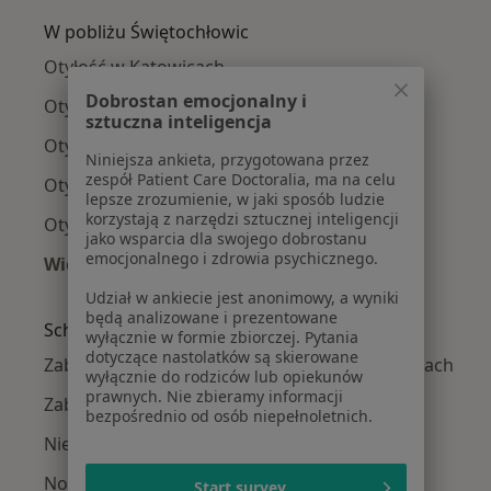
W pobliżu Świętochłowic
Otyłość w Katowicach
Dobrostan emocjonalny i
Otyłość w Gliwicach
sztuczna inteligencja
Otyłość w Tychach
Niniejsza ankieta, przygotowana przez
zespół Patient Care Doctoralia, ma na celu
Otyłość w Sosnowcu
lepsze zrozumienie, w jaki sposób ludzie
korzystają z narzędzi sztucznej inteligencji
Otyłość w Chorzowie
jako wsparcia dla swojego dobrostanu
emocjonalnego i zdrowia psychicznego.
Więcej (14)
Więcej w kategorii: W pobliżu Świętochłowic
Udział w ankiecie jest anonimowy, a wyniki
będą analizowane i prezentowane
Schorzenia w Świętochłowicach
wyłącznie w formie zbiorczej. Pytania
dotyczące nastolatków są skierowane
Zaburzenia miesiączkowania w Świętochłowicach
wyłącznie do rodziców lub opiekunów
prawnych. Nie zbieramy informacji
Zaburzenia seksualne w Świętochłowicach
bezpośrednio od osób niepełnoletnich.
Niepłodność w Świętochłowicach
Nowotwory w Świętochłowicach
Start survey