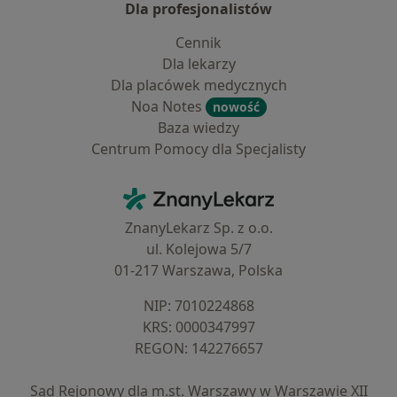
Dla profesjonalistów
Cennik
Dla lekarzy
Dla placówek medycznych
Noa Notes
nowość
Baza wiedzy
Centrum Pomocy dla Specjalisty
Kontakt
ZnanyLekarz - Strona główna
ZnanyLekarz Sp. z o.o.
ul. Kolejowa 5/7
01-217 Warszawa, Polska
NIP: ⁠7010224868
KRS: ⁠0000347997
REGON: ⁠142276657
Sąd Rejonowy dla m.st. Warszawy w Warszawie XII