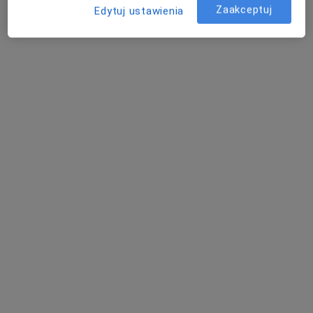
Zaakceptuj
Edytuj ustawienia
Specjalista nie oferuje umawiania online pod tym adresem.
Poproś o wizytę
dr n. med. Agnieszka Strózik-Kręcichwost
·
Więcej
Diabetolog, Internista
200 opinii
Krawczyka 1, Mikołów
•
Mapa
Alimed Centrum Medyczne