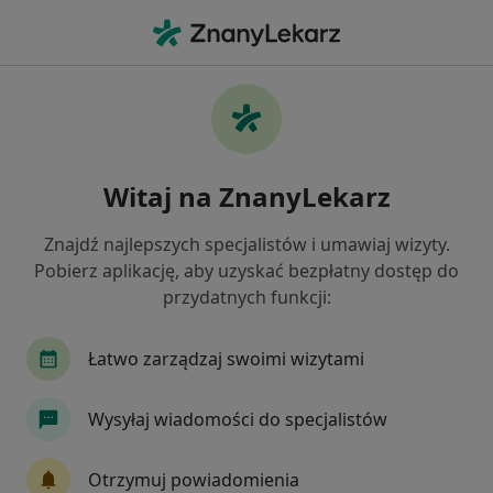
Me
Otyłość • Mikołów, śląskie
Filtry
• 1
Ubezpieczenie
Map
Otyłość specjaliści w Mikołowie
Witaj na ZnanyLekarz
Jak działają wyniki wyszukiwania
Znajdź najlepszych specjalistów i umawiaj wizyty.
Pobierz aplikację, aby uzyskać bezpłatny dostęp do
Jakiego specjalisty szukasz?
przydatnych funkcji:
Dietetyk
Endokrynolog
Internista
Ka
Łatwo zarządzaj swoimi wizytami
Wysyłaj wiadomości do specjalistów
Otrzymuj powiadomienia