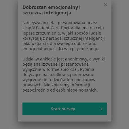
Otyłość w Gliwicach
Dobrostan emocjonalny i
sztuczna inteligencja
Otyłość w Bielsku-Białej
Niniejsza ankieta, przygotowana przez
Otyłość w Tychach
zespół Patient Care Doctoralia, ma na celu
lepsze zrozumienie, w jaki sposób ludzie
Otyłość w Sosnowcu
korzystają z narzędzi sztucznej inteligencji
jako wsparcia dla swojego dobrostanu
Więcej (14)
emocjonalnego i zdrowia psychicznego.
Więcej w kategorii: W pobliżu Mikołowa
Udział w ankiecie jest anonimowy, a wyniki
Schorzenia w Mikołowie
będą analizowane i prezentowane
wyłącznie w formie zbiorczej. Pytania
Nadciśnienie tętnicze w Mikołowie
dotyczące nastolatków są skierowane
wyłącznie do rodziców lub opiekunów
Wady serca w Mikołowie
prawnych. Nie zbieramy informacji
bezpośrednio od osób niepełnoletnich.
Zaburzenia rytmu serca w Mikołowie
Zawał serca w Mikołowie
Start survey
Choroba niedokrwienna serca w Mikołowie
Więcej (15)