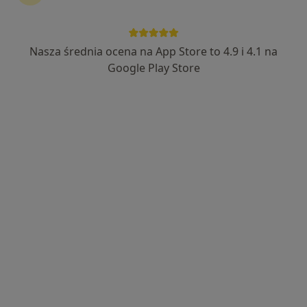
Nasza średnia ocena na App Store to 4.9 i 4.1 na
Bezpieczne płatności
Google Play Store
mgr Emilia Malenta
·
Więcej
Psycholog
8 opinii
Adres
Online
Powstańców Śląskich 1/8, Mikołów
•
Mapa
Laboratorium Psychoterapii STRUKTURA
Konsultacja psychologiczna
220 zł
Specjalista nie oferuje umawiania online pod tym adresem.
Poproś o wizytę