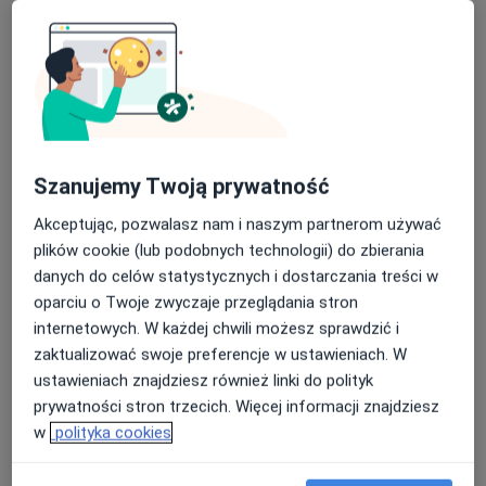
Poproś o wizytę
Szanujemy Twoją prywatność
Akceptując, pozwalasz nam i naszym partnerom używać
plików cookie (lub podobnych technologii) do zbierania
mgr Mirela Zięcina
danych do celów statystycznych i dostarczania treści w
·
Więcej
Psycholog, Psychoterapeuta
oparciu o Twoje zwyczaje przeglądania stron
10 opinii
internetowych. W każdej chwili możesz sprawdzić i
zaktualizować swoje preferencje w ustawieniach. W
Adres
Online
ustawieniach znajdziesz również linki do polityk
prywatności stron trzecich. Więcej informacji znajdziesz
Łączna 5, Mikołów
•
Mapa
w
polityka cookies
ViMedic
Konsultacja psychologiczna
190 zł