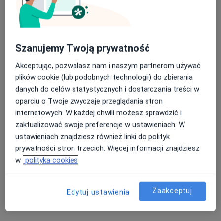
Szanujemy Twoją prywatność
Akceptując, pozwalasz nam i naszym partnerom używać
Severux Centrum Medyczne
plików cookie (lub podobnych technologii) do zbierania
danych do celów statystycznych i dostarczania treści w
·
Więcej
Radiologia, Medycyna estetyczna, Ortopedia
oparciu o Twoje zwyczaje przeglądania stron
3687 opinii
internetowych. W każdej chwili możesz sprawdzić i
Generała Władysława Sikorskiego 1, Świętochłowice
•
Mapa
zaktualizować swoje preferencje w ustawieniach. W
Konsultacja dietetyczna
100 zł
ustawieniach znajdziesz również linki do polityk
prywatności stron trzecich. Więcej informacji znajdziesz
Pokaż więcej usług
w
polityka cookies
dr n. med. Łukasz
lek. Dominika Pyszak
lek. Dominika
Zaakceptuj
Edytuj ustawienia
Blukacz
onkolog
Ziółkowska-Banasik
ginekolog
dermatolog