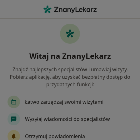
Me
Zapalenie Nerek • Świętochłowice, śląskie
Filtry
• 1
Ubezpieczenie
Map
Zapalenie nerek specjaliści w
Witaj na ZnanyLekarz
Świętochłowicach
Jak działają wyniki wyszukiwania
Znajdź najlepszych specjalistów i umawiaj wizyty.
Pobierz aplikację, aby uzyskać bezpłatny dostęp do
przydatnych funkcji:
Jakiego specjalisty szukasz?
Urolog
Chirurg
Internista
Anestezjo
Łatwo zarządzaj swoimi wizytami
Wysyłaj wiadomości do specjalistów
Otrzymuj powiadomienia