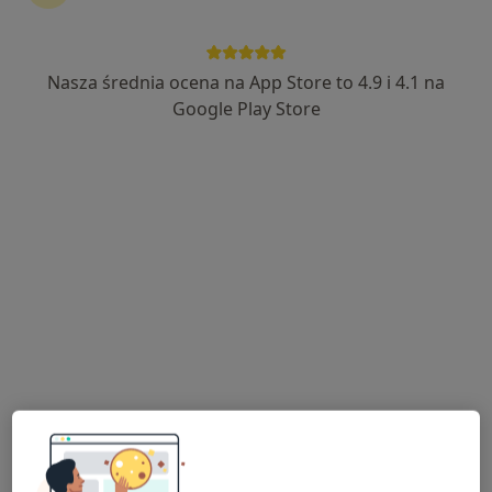
Nasza średnia ocena na App Store to 4.9 i 4.1 na
lek. Tomasz Bek
Google Play Store
·
Więcej
Urolog
220 opinii
Adres 1
Adres 2
Juliusza Krauzego 2, Świętochłowice
•
Mapa
Przychodnia Lekarska Zgoda
Konsultacja urologiczna
Brak ceny
Specjalista nie oferuje umawiania online pod tym adresem.
Poproś o wizytę