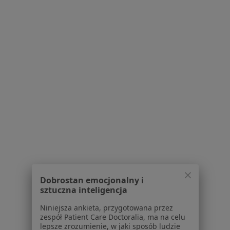
Serwis
Regulamin
Polityka prywatności pacjentów
Polityka prywatności profesjonalistów
Polityka prywatności dla profesjonalistów, których
dane pozyskaliśmy samodzielnie
Polityka cookies
Jak działają wyniki wyszukiwania
Dostępność
O nas
Praca
Rekrutujemy!
Partnerzy
Centrum prasowe
Kontakt
Dobrostan emocjonalny i
sztuczna inteligencja
Dla pacjentów
Niniejsza ankieta, przygotowana przez
zespół Patient Care Doctoralia, ma na celu
Lekarze
lepsze zrozumienie, w jaki sposób ludzie