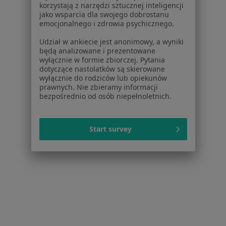
Placówki medyczne
korzystają z narzędzi sztucznej inteligencji
Pytania i odpowiedzi
jako wsparcia dla swojego dobrostanu
emocjonalnego i zdrowia psychicznego.
Usługi i zabiegi
Choroby
Udział w ankiecie jest anonimowy, a wyniki
Pomoc
będą analizowane i prezentowane
wyłącznie w formie zbiorczej. Pytania
Aplikacje mobilne
dotyczące nastolatków są skierowane
Blog dla pacjentów
wyłącznie do rodziców lub opiekunów
prawnych. Nie zbieramy informacji
Dla profesjonalistów
bezpośrednio od osób niepełnoletnich.
Cennik
Dla lekarzy
Start survey
Dla placówek medycznych
Noa Notes
nowość
Baza wiedzy
Centrum Pomocy dla Specjalisty
Kontakt
ZnanyLekarz - Strona główna
ZnanyLekarz Sp. z o.o.