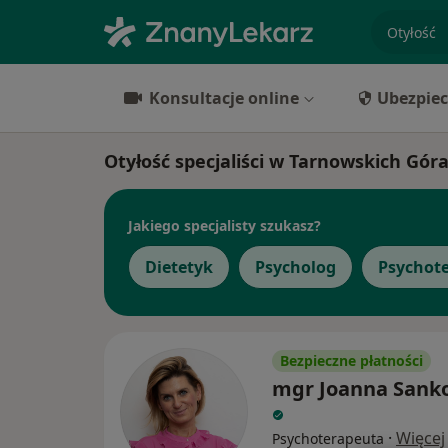
specjaliz
Konsultacje online
Ubezpiec
Otyłość specjaliści w Tarnowskich Gór
Jakiego specjalisty szukasz?
Dietetyk
Psycholog
Psychot
Bezpieczne płatności
mgr Joanna Sank
·
Więcej
Psychoterapeuta