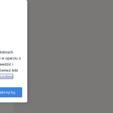
odobnych
i w oparciu o
awdzić i
Wt,
Śr,
Czw,
wnież linki
11 Sie
12 Sie
13 Sie
 cookies
akceptuj