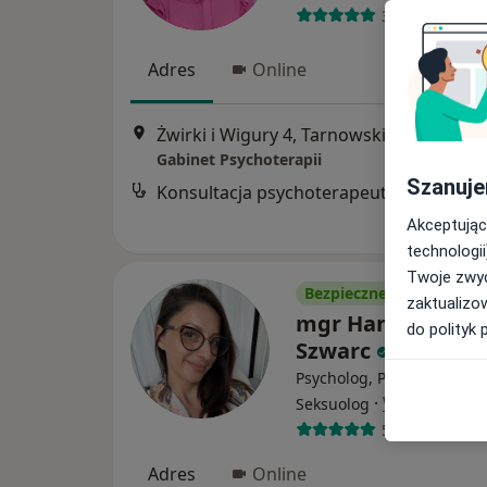
3 opinie
Adres
Online
Żwirki i Wigury 4, Tarnowskie Góry
•
Ma
Gabinet Psychoterapii
Szanuje
Konsultacja psychoterapeutyczna
Akceptując
technologii
Twoje zwyc
Bezpieczne płatności
zaktualizo
mgr Hanna Bartk
do polityk 
Szwarc
Psycholog, Psychoterapeu
·
Więcej
Seksuolog
58 opinii
Adres
Online