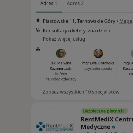
Adres 1
Adres 2
Piastowska 11, Tarnowskie Góry
•
Mapa
Konsultacja dietetyczna dzieci
Pokaż więcej usług
lek. Malwina
mgr Ewa Krytowska
mgr A
Kaźmierczak-
psychoterapeuta
Kaszu
Koćwin
di
neurolog dziecięcy
Zobacz wszystkich 10 specjalistów
Bezpieczne płatności
RentMediX Cent
Medyczne