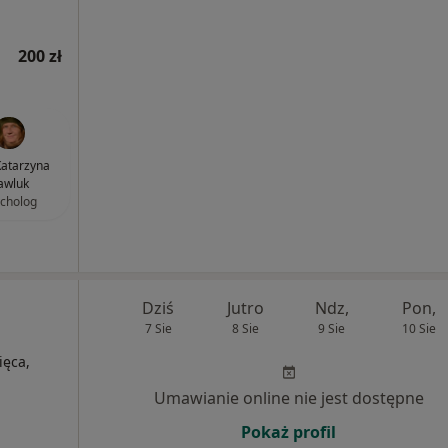
200 zł
atarzyna
awluk
cholog
Dziś
Jutro
Ndz,
Pon,
7 Sie
8 Sie
9 Sie
10 Sie
ięca,
Umawianie online nie jest dostępne
Pokaż profil