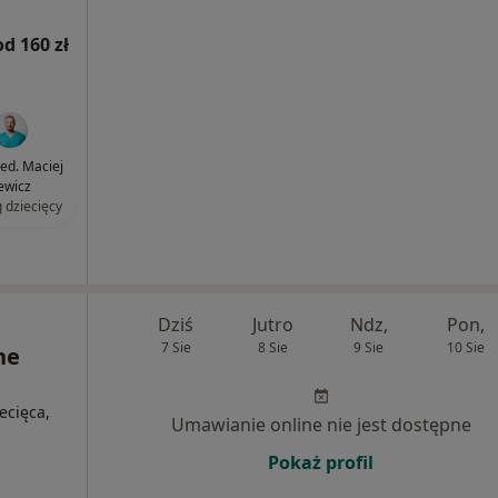
od 160 zł
med. Maciej
lewicz
g dziecięcy
Dziś
Jutro
Ndz,
Pon,
7 Sie
8 Sie
9 Sie
10 Sie
ne
ecięca,
Umawianie online nie jest dostępne
Pokaż profil