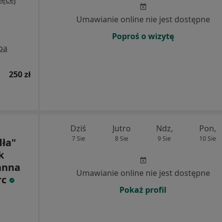
Umawianie online nie jest dostępne
Poproś o wizytę
pa
250 zł
Dziś
Jutro
Ndz,
Pon,
7 Sie
8 Sie
9 Sie
10 Sie
dła"
k
anna
Umawianie online nie jest dostępne
rc
Pokaż profil