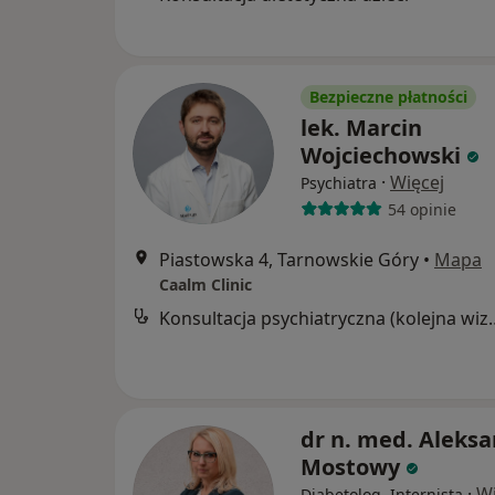
Bezpieczne płatności
lek. Marcin
Wojciechowski
·
Więcej
Psychiatra
54 opinie
Piastowska 4, Tarnowskie Góry
•
Mapa
Caalm Clinic
Konsultacja psychia
dr n. med. Aleks
Mostowy
·
Wi
Diabetolog, Internista