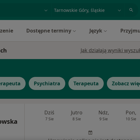
acja, badanie lub nazwisko
miasto lub dzielnica
zenie
Dostępne terminy
Język
Przyjmu
ach
Jak działają wyniki wysz
erapeuta
Psychiatra
Terapeuta
Zobacz wię
Dziś
Jutro
Ndz,
Pon,
7 Sie
8 Sie
9 Sie
10 Sie
owska