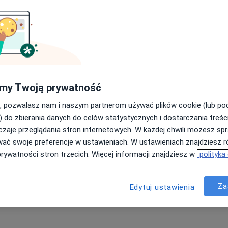
Umawianie online nie jest dostępne
Poproś o wizytę
pa
my Twoją prywatność
220 zł
, pozwalasz nam i naszym partnerom używać plików cookie (lub p
) do zbierania danych do celów statystycznych i dostarczania treśc
zaje przeglądania stron internetowych. W każdej chwili możesz spr
Dziś
Jutro
Ndz,
Pon,
wać swoje preferencje w ustawieniach. W ustawieniach znajdziesz ró
7 Sie
8 Sie
9 Sie
10 Sie
owiak-
prywatności stron trzecich. Więcej informacji znajdziesz w
polityka
ta,
Umawianie online nie jest dostępne
Za
Edytuj ustawienia
Poproś o wizytę