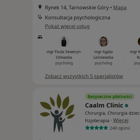
Rynek 14, Tarnowskie Góry
•
Mapa
Konsultacja psychologiczna
Pokaż więcej usług
mgr Paula Seweryn-
mgr Agata
mgr K
Orłowska
Leśniewska
R
psycholog
psycholog
psy
Zobacz wszystkich 5 specjalistów
Bezpieczne płatności
Caalm Clinic
Chirurgia, Chirurgia dziec
·
Więcej
Fizjoterapia
240 opinii