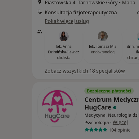
Piastowska 4, Tarnowskie Góry
•
Mapa
Konsultacja fizjoterapeutyczna
Pokaż więcej usług
lek. Anna
lek. Tomasz Miś
dr n. 
Dzimińska-Ilewicz
endokrynolog
I
okulista
chirur
Zobacz wszystkich 18 specjalistów
Bezpieczne płatności
Centrum Medycz
HugCare
Medycyna, Neurologia dzi
·
Więcej
Psychologia
104 opinie