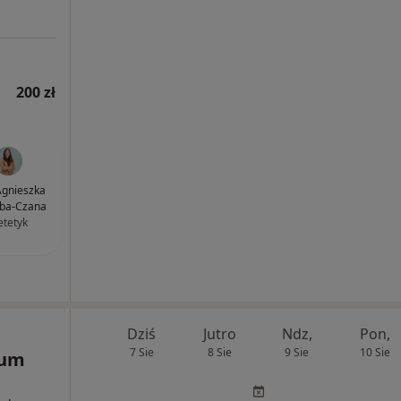
200 zł
gnieszka
ba-Czana
etetyk
Dziś
Jutro
Ndz,
Pon,
7 Sie
8 Sie
9 Sie
10 Sie
rum