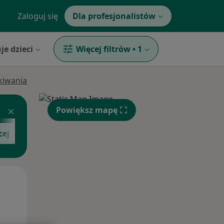
Zaloguj się
Dla profesjonalistów
je dzieci
Więcej filtrów
•
1
ukiwania
Powiększ mapę
cej
Wt,
Śr,
Czw,
11 Sie
12 Sie
13 Sie