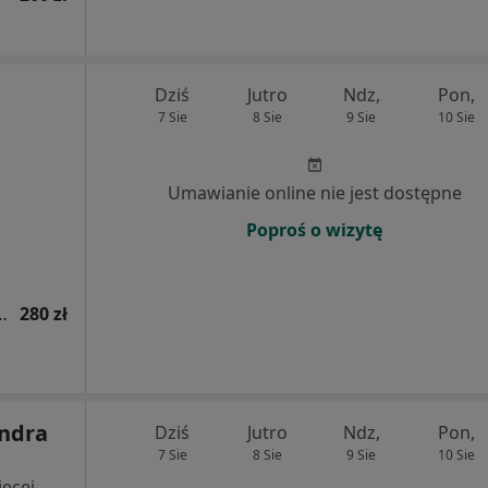
Dziś
Jutro
Ndz,
Pon,
7 Sie
8 Sie
9 Sie
10 Sie
Umawianie online nie jest dostępne
Poproś o wizytę
tryczna (kolejna wizyta)
280 zł
andra
Dziś
Jutro
Ndz,
Pon,
7 Sie
8 Sie
9 Sie
10 Sie
ęcej