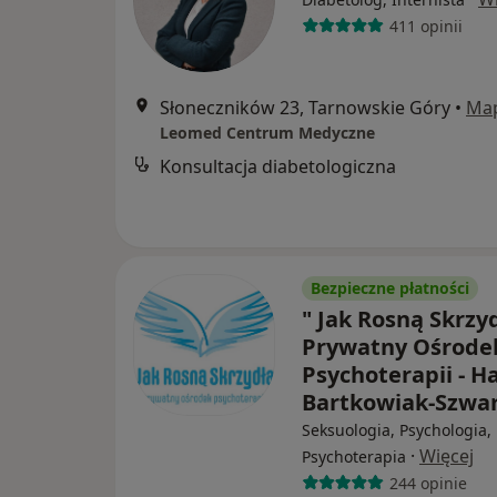
411 opinii
Słoneczników 23, Tarnowskie Góry
•
Ma
Leomed Centrum Medyczne
Konsultacja diabetologiczna
Bezpieczne płatności
" Jak Rosną Skrzy
Prywatny Ośrode
Psychoterapii - H
Bartkowiak-Szwa
Seksuologia, Psychologia,
·
Więcej
Psychoterapia
244 opinie