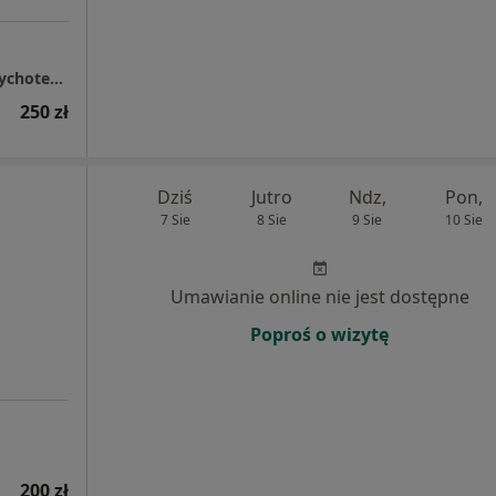
" Jak Rosną Skrzydła" Prywatny Ośrodek Psychoterapii - Hanna Bartkowiak-Szwarc
250 zł
Dziś
Jutro
Ndz,
Pon,
7 Sie
8 Sie
9 Sie
10 Sie
Umawianie online nie jest dostępne
Poproś o wizytę
200 zł