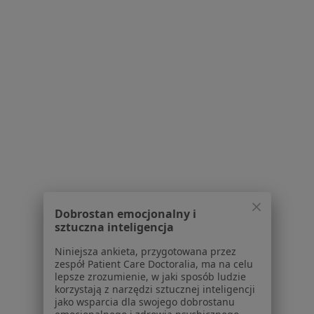
Choroba Hashimoto w Gliwicach
Choroba Hashimoto w Tychach
Choroba Hashimoto w Dąbrowie Górniczej
Choroba Hashimoto w Zabrzu
Więcej (14)
Więcej w kategorii: W pobliżu Świętochłowic
Schorzenia w Świętochłowicach
Zaburzenia miesiączkowania w Świętochłowicach
Zaburzenia seksualne w Świętochłowicach
Dobrostan emocjonalny i
sztuczna inteligencja
Niepłodność w Świętochłowicach
Niniejsza ankieta, przygotowana przez
Nowotwory w Świętochłowicach
zespół Patient Care Doctoralia, ma na celu
lepsze zrozumienie, w jaki sposób ludzie
Rak prostaty w Świętochłowicach
korzystają z narzędzi sztucznej inteligencji
jako wsparcia dla swojego dobrostanu