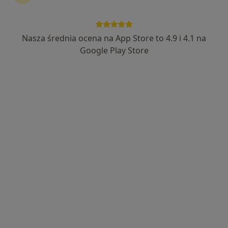
Nasza średnia ocena na App Store to 4.9 i 4.1 na
mgr Sylwia Wolny
Google Play Store
·
Więcej
Dietetyk
218 opinii
Adres
Online
Ludwika Tunkla 114, Ruda Śląska
•
Mapa
Gabinet Dietoterapii Sylwia Wolny
Konsultacja dietetyczna
150 zł
Specjalista nie oferuje umawiania online pod tym adresem.
Poproś o wizytę