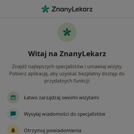
Me
Choroba Hashimoto • Świętochłowice, śląskie
Filtry
• 1
Ubezpieczenie
Map
Choroba Hashimoto specjaliści w
Witaj na ZnanyLekarz
Świętochłowicach
Jak działają wyniki wyszukiwania
Znajdź najlepszych specjalistów i umawiaj wizyty.
Pobierz aplikację, aby uzyskać bezpłatny dostęp do
przydatnych funkcji:
Jakiego specjalisty szukasz?
Dietetyk
Endokrynolog
Chirurg
Gine
Łatwo zarządzaj swoimi wizytami
Wysyłaj wiadomości do specjalistów
Otrzymuj powiadomienia