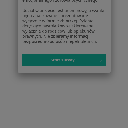
Więcej (15)
emocjonalnego i zdrowia psychicznego.
Więcej w kategorii: Schorzenia w Świętochłow
Udział w ankiecie jest anonimowy, a wyniki
będą analizowane i prezentowane
wyłącznie w formie zbiorczej. Pytania
Choroba Hashimoto Specjaliści W Świętochłowicach
dotyczące nastolatków są skierowane
wyłącznie do rodziców lub opiekunów
prawnych. Nie zbieramy informacji
bezpośrednio od osób niepełnoletnich.
Start survey
Serwis
Regulamin
Polityka prywatności pacjentów
Polityka prywatności profesjonalistów
Polityka prywatności dla profesjonalistów, których
dane pozyskaliśmy samodzielnie
Polityka cookies
Jak działają wyniki wyszukiwania
Dostępność