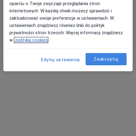
Poproś o wizytę
oparciu o Twoje zwyczaje przeglądania stron
internetowych. W każdej chwili możesz sprawdzić i
zaktualizować swoje preferencje w ustawieniach. W
ustawieniach znajdziesz również linki do polityk
prywatności stron trzecich. Więcej informacji znajdziesz
w
polityka cookies
Zaakceptuj
Edytuj ustawienia
mgr Marta Wysogląd
·
Więcej
Dietetyk
9 opinii
Adres
Online
Generała Władysława Sikorskiego 1, Świętochłowice
•
Mapa
Severux Centrum Medyczne
Konsultacja dietetyczna
100 zł