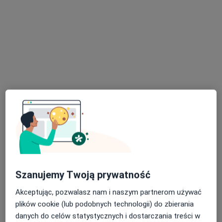
lek. Maria Leksowska-Pawliczek
·
Więcej
Endokrynolog, Internista, Androlog
173 opinie
Adres
Online
Generała Władysława Sikorskiego 1, Świętochłowice
•
Mapa
Severux Centrum Medyczne
Szanujemy Twoją prywatność
Konsultacja endokrynologiczna
250 zł
Akceptując, pozwalasz nam i naszym partnerom używać
Specjalista nie oferuje umawiania online pod tym adresem.
plików cookie (lub podobnych technologii) do zbierania
danych do celów statystycznych i dostarczania treści w