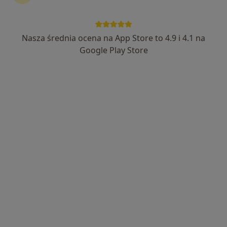
Nasza średnia ocena na App Store to 4.9 i 4.1 na
Google Play Store
Bezpieczne płatności
mgr Kacper Koziorowski
·
Więcej
Fizjoterapeuta, Fizjoterapeuta dziecięcy
35 opinii
Akacjowa 4n/2/15, Ślęza
•
Mapa
Heal Spot
Terapia bólu
200 zł
Specjalista nie oferuje umawiania online pod tym adresem.
Poproś o wizytę