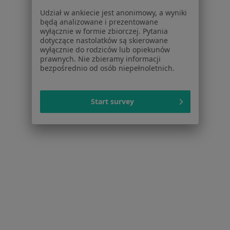
Polityka prywatności dla profesjonalistów, których
Udział w ankiecie jest anonimowy, a wyniki
dane pozyskaliśmy samodzielnie
będą analizowane i prezentowane
Polityka cookies
wyłącznie w formie zbiorczej. Pytania
dotyczące nastolatków są skierowane
Jak działają wyniki wyszukiwania
wyłącznie do rodziców lub opiekunów
Dostępność
prawnych. Nie zbieramy informacji
O nas
bezpośrednio od osób niepełnoletnich.
Praca
Rekrutujemy!
Partnerzy
Start survey
Centrum prasowe
Kontakt
Dla pacjentów
Lekarze
Placówki medyczne
Pytania i odpowiedzi
Usługi i zabiegi
Choroby
Pomoc