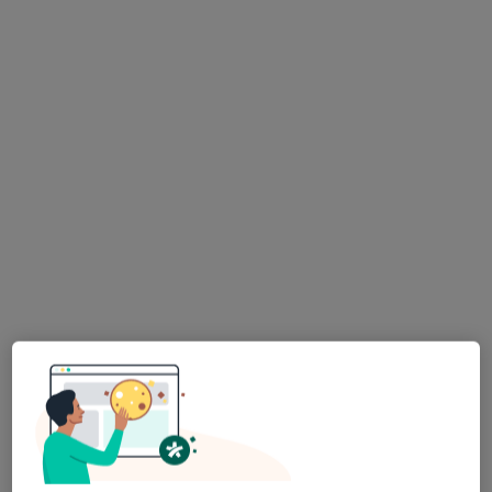
Bezpieczne płatności
mgr Natalia Oleniecka
·
Więcej
Fizjoterapeuta
8 opinii
Akacjowa 4n/2/15, Ślęza
•
Mapa
Heal Spot
Terapia bólu
200 zł
Specjalista nie oferuje umawiania online pod tym adresem.
Poproś o wizytę