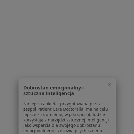
Zawał serca w Bielanach Wrocławskich
Choroba niedokrwienna serca w Bielanach
Wrocławskich
Więcej (14)
Więcej w kategorii: Schorzenia w Bielanach 
Otyłość Specjaliści W Bielanach Wrocławskich
Dobrostan emocjonalny i
sztuczna inteligencja
Niniejsza ankieta, przygotowana przez
Serwis
zespół Patient Care Doctoralia, ma na celu
lepsze zrozumienie, w jaki sposób ludzie
Regulamin
korzystają z narzędzi sztucznej inteligencji
Polityka prywatności pacjentów
jako wsparcia dla swojego dobrostanu
Polityka prywatności profesjonalistów
emocjonalnego i zdrowia psychicznego.