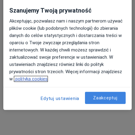
Szanujemy Twoją prywatność
Akceptując, pozwalasz nam i naszym partnerom używać
plików cookie (lub podobnych technologii) do zbierania
danych do celów statystycznych i dostarczania treści w
oparciu o Twoje zwyczaje przeglądania stron
lek. Bartosz Katkowski
internetowych. W każdej chwili możesz sprawdzić i
·
Więcej
Chirurg, Bariatra
zaktualizować swoje preferencje w ustawieniach. W
113 opinii
ustawieniach znajdziesz również linki do polityk
Sosnowa 28/2, Bielany Wrocławskie
•
Mapa
prywatności stron trzecich. Więcej informacji znajdziesz
FLEBETICA
w
polityka cookies
Konsultacja bariatryczna
350 zł
Specjalista nie oferuje umawiania online pod tym adresem.
Zaakceptuj
Edytuj ustawienia
Poproś o wizytę