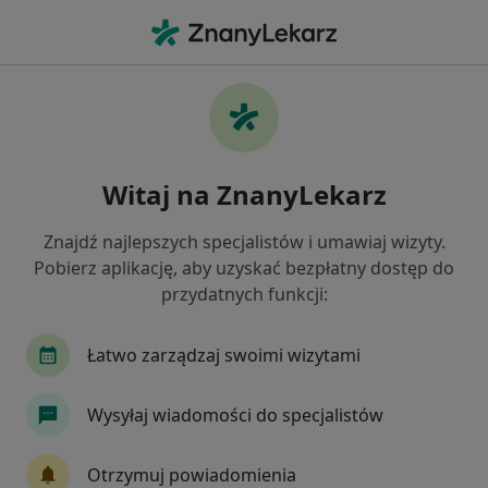
Me
Otyłość • Bielany Wrocławskie, dolnośląskie
Filtry
• 1
Ubezpieczenie
Map
Otyłość specjaliści w Bielanach
Witaj na ZnanyLekarz
Wrocławskich
Jak działają wyniki wyszukiwania
Znajdź najlepszych specjalistów i umawiaj wizyty.
Pobierz aplikację, aby uzyskać bezpłatny dostęp do
przydatnych funkcji:
Jakiego specjalisty szukasz?
Chirurg
Fizjoterapeuta
Dietetyk
Chi
Łatwo zarządzaj swoimi wizytami
Wysyłaj wiadomości do specjalistów
Otrzymuj powiadomienia