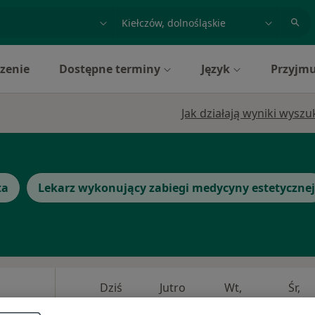
acja, badanie lub nazwisko
miasto lub dzielnica
zenie
Dostępne terminy
Język
Przyjmu
Jak działają wyniki wysz
ta
Lekarz wykonujący zabiegi medycyny estetycznej
Dziś
Jutro
Wt,
Śr,
9 Sie
10 Sie
11 Sie
12 Sie