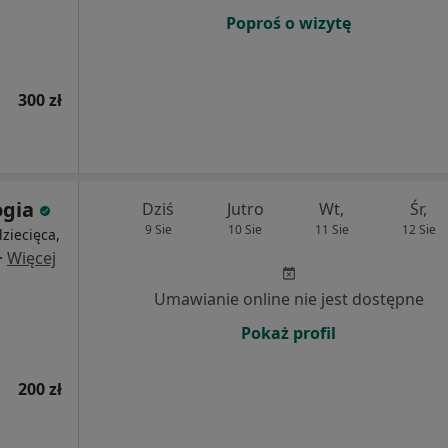
Poproś o wizytę
300 zł
ogia
Dziś
Jutro
Wt,
Śr,
9 Sie
10 Sie
11 Sie
12 Sie
ziecięca,
·
Więcej
Umawianie online nie jest dostępne
Pokaż profil
200 zł