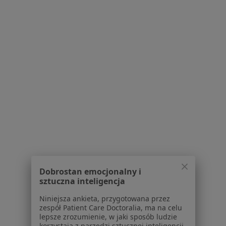
Więcej (15)
Więcej w kategorii: Schorzenia w Inowrocław
Nowotwory Specjaliści W Inowrocławiu
Serwis
Regulamin
Polityka prywatności pacjentów
Polityka prywatności profesjonalistów
Dobrostan emocjonalny i
Polityka prywatności dla profesjonalistów, których
sztuczna inteligencja
dane pozyskaliśmy samodzielnie
Niniejsza ankieta, przygotowana przez
Polityka cookies
zespół Patient Care Doctoralia, ma na celu
Jak działają wyniki wyszukiwania
lepsze zrozumienie, w jaki sposób ludzie
korzystają z narzędzi sztucznej inteligencji