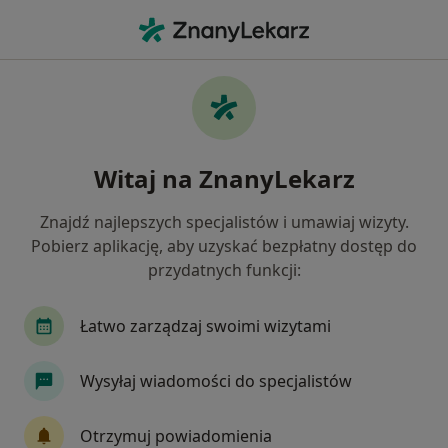
Me
Nowotwory • Inowrocław, kujawsko-pomorskie
Filtry
• 1
Ubezpieczenie
Map
Nowotwory specjaliści w Inowrocławiu
Witaj na ZnanyLekarz
Jak działają wyniki wyszukiwania
Znajdź najlepszych specjalistów i umawiaj wizyty.
Pobierz aplikację, aby uzyskać bezpłatny dostęp do
Jakiego specjalisty szukasz?
przydatnych funkcji:
Chirurg
Ginekolog
Ortopeda
Fizjote
Łatwo zarządzaj swoimi wizytami
Wysyłaj wiadomości do specjalistów
Otrzymuj powiadomienia