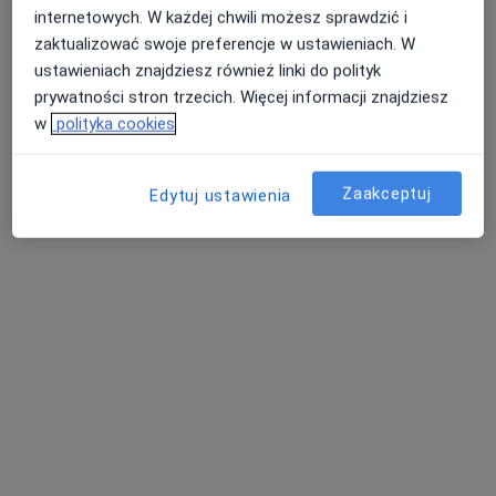
internetowych. W każdej chwili możesz sprawdzić i
zaktualizować swoje preferencje w ustawieniach. W
ustawieniach znajdziesz również linki do polityk
Bezpieczne płatności
prywatności stron trzecich. Więcej informacji znajdziesz
Femimental Specjalistyczne Gabinety
w
polityka cookies
Lekarskie
·
Więcej
Andrologia, Chirurgia, Diabetologia
4000 opinii
Zaakceptuj
Edytuj ustawienia
Poznańska 235, Inowrocław
•
Mapa
Konsultacja ginekologiczna
od 200 zł
Pokaż więcej usług
lek. Andrii Titus
dr n. med. i n. o zdr.
lek. Jolanta
ginekolog
Marcin Szymański
Klonowska
ginekolog
ginekolog
Zobacz wszystkich 40 specjalistów