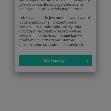
Dostępność
jako wsparcia dla swojego dobrostanu
O nas
emocjonalnego i zdrowia psychicznego.
Praca
Rekrutujemy!
Udział w ankiecie jest anonimowy, a wyniki
Partnerzy
będą analizowane i prezentowane
Centrum prasowe
wyłącznie w formie zbiorczej. Pytania
Kontakt
dotyczące nastolatków są skierowane
wyłącznie do rodziców lub opiekunów
prawnych. Nie zbieramy informacji
Dla pacjentów
bezpośrednio od osób niepełnoletnich.
Lekarze
Placówki medyczne
Start survey
Pytania i odpowiedzi
Usługi i zabiegi
Choroby
Pomoc
Aplikacje mobilne
Blog dla pacjentów
Dla profesjonalistów
Cennik