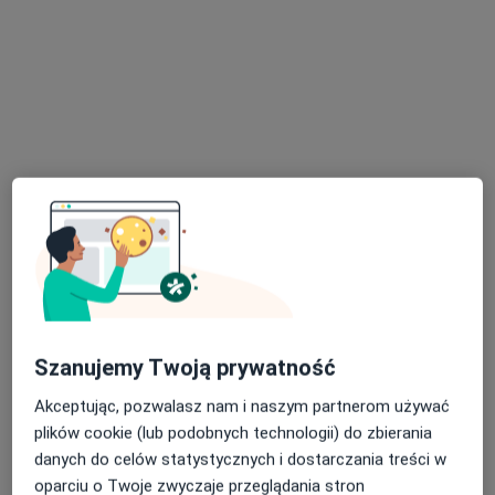
dr n. med. Bartosz Urbański
·
Więcej
Onkolog
142 opinie
Poznańska 235, Inowrocław
•
Mapa
Femimental Specjalistyczne Gabinety Lekarskie
Konsultacja onkologiczna
400 zł
Specjalista nie oferuje umawiania online pod tym adresem.
Poproś o wizytę
Szanujemy Twoją prywatność
Akceptując, pozwalasz nam i naszym partnerom używać
plików cookie (lub podobnych technologii) do zbierania
danych do celów statystycznych i dostarczania treści w
oparciu o Twoje zwyczaje przeglądania stron