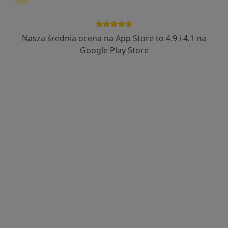
Nasza średnia ocena na App Store to 4.9 i 4.1 na
lek. Radosław Fajdek
Google Play Store
·
Więcej
Chirurg naczyniowy, Chirurg
147 opinii
Poznańska 235, Inowrocław
•
Mapa
Femimental Specjalistyczne Gabinety Lekarskie
Konsultacja chirurga naczyniowego
500 zł
Specjalista nie oferuje umawiania online pod tym adresem.
Poproś o wizytę