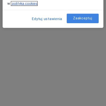
w
polityka cookies
Zaakceptuj
Edytuj ustawienia
dr n. med. Sławomir Badurek
·
Więcej
Diabetolog, Internista, Nefrolog
58 opinii
Poznańska 235, Inowrocław
•
Mapa
Femimental Specjalistyczne Gabinety Lekarskie
Konsultacja diabetologiczna
300 zł
Specjalista nie oferuje umawiania online pod tym adresem.
Poproś o wizytę