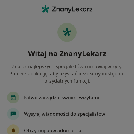
Me
Stan Przedcukrzycowy • Inowrocław, kujawsko-pomorskie
Filtry
• 1
Mapa
Stan przedcukrzycowy specjaliści w
Witaj na ZnanyLekarz
Inowrocławiu
Jak działają wyniki wyszukiwania
Znajdź najlepszych specjalistów i umawiaj wizyty.
Pobierz aplikację, aby uzyskać bezpłatny dostęp do
przydatnych funkcji:
Jakiego specjalisty szukasz?
Diabetolog
Internista
Chirurg
Endok
Łatwo zarządzaj swoimi wizytami
Wysyłaj wiadomości do specjalistów
Otrzymuj powiadomienia