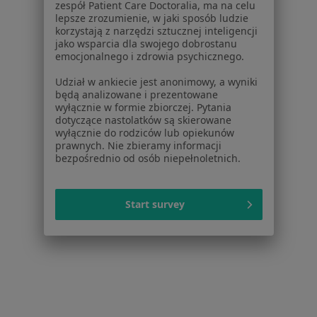
zespół Patient Care Doctoralia, ma na celu
Noa Notes
nowość
lepsze zrozumienie, w jaki sposób ludzie
Baza wiedzy
korzystają z narzędzi sztucznej inteligencji
jako wsparcia dla swojego dobrostanu
Centrum Pomocy dla Specjalisty
emocjonalnego i zdrowia psychicznego.
Kontakt
Udział w ankiecie jest anonimowy, a wyniki
ZnanyLekarz - Strona główna
będą analizowane i prezentowane
wyłącznie w formie zbiorczej. Pytania
ZnanyLekarz Sp. z o.o.
dotyczące nastolatków są skierowane
ul. Kolejowa 5/7
wyłącznie do rodziców lub opiekunów
01-217 Warszawa, Polska
prawnych. Nie zbieramy informacji
bezpośrednio od osób niepełnoletnich.
NIP: ⁠7010224868
KRS: ⁠0000347997
REGON: ⁠142276657
Start survey
Sąd Rejonowy dla m.st. Warszawy w Warszawie XII
Wydział Gospodarczy KRS
Facebook
otwiera się w nowej karcie