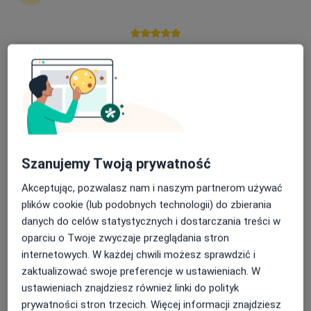
Nasza średnia ocena na App Store to 4.9 i 4.1 na
lek. Izabela Bromberek-Orzoł
Google Play Store
·
Więcej
Diabetolog, Internista
91 opinii
Poznańska 235, Inowrocław
•
Mapa
Femimental Specjalistyczne Gabinety Lekarskie
Szanujemy Twoją prywatność
Konsultacja diabetologiczna
300 zł
Specjalista nie oferuje umawiania online pod tym adresem.
Akceptując, pozwalasz nam i naszym partnerom używać
plików cookie (lub podobnych technologii) do zbierania
Poproś o wizytę
danych do celów statystycznych i dostarczania treści w
oparciu o Twoje zwyczaje przeglądania stron
internetowych. W każdej chwili możesz sprawdzić i
zaktualizować swoje preferencje w ustawieniach. W
ustawieniach znajdziesz również linki do polityk
prywatności stron trzecich. Więcej informacji znajdziesz