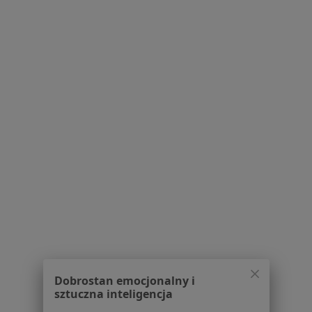
Serwis
Regulamin
Polityka prywatności pacjentów
Polityka prywatności profesjonalistów
Polityka prywatności dla profesjonalistów, których
dane pozyskaliśmy samodzielnie
Polityka cookies
Jak działają wyniki wyszukiwania
Dostępność
O nas
Praca
Rekrutujemy!
Partnerzy
Centrum prasowe
Dobrostan emocjonalny i
Kontakt
sztuczna inteligencja