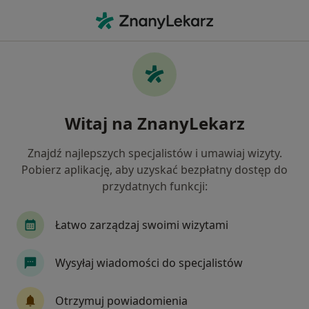
Me
Zawał Serca • Inowrocław, kujawsko-pomorskie
Filtry
• 1
Mapa
Zawał serca specjaliści w Inowrocławiu
Witaj na ZnanyLekarz
Jak działają wyniki wyszukiwania
Znajdź najlepszych specjalistów i umawiaj wizyty.
Pobierz aplikację, aby uzyskać bezpłatny dostęp do
Jakiego specjalisty szukasz?
przydatnych funkcji:
Kardiolog
Internista
Chirurg
Gineko
Łatwo zarządzaj swoimi wizytami
Wysyłaj wiadomości do specjalistów
Otrzymuj powiadomienia