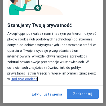
lek. Małgorzata Białecka
Szanujemy Twoją prywatność
·
Więcej
Kardiolog
Akceptując, pozwalasz nam i naszym partnerom używać
199 opinii
plików cookie (lub podobnych technologii) do zbierania
Poznańska 235, Inowrocław
•
Mapa
danych do celów statystycznych i dostarczania treści w
Femimental Specjalistyczne Gabinety Lekarskie
oparciu o Twoje zwyczaje przeglądania stron
internetowych. W każdej chwili możesz sprawdzić i
Konsultacja kardiologiczna
300 zł
zaktualizować swoje preferencje w ustawieniach. W
Specjalista nie oferuje umawiania online pod tym adresem.
ustawieniach znajdziesz również linki do polityk
prywatności stron trzecich. Więcej informacji znajdziesz
Poproś o wizytę
w
polityka cookies
Zaakceptuj
Edytuj ustawienia