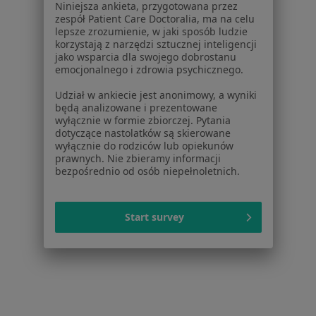
Dla pacjentów
Niniejsza ankieta, przygotowana przez
zespół Patient Care Doctoralia, ma na celu
Lekarze
lepsze zrozumienie, w jaki sposób ludzie
Placówki medyczne
korzystają z narzędzi sztucznej inteligencji
jako wsparcia dla swojego dobrostanu
Pytania i odpowiedzi
emocjonalnego i zdrowia psychicznego.
Usługi i zabiegi
Choroby
Udział w ankiecie jest anonimowy, a wyniki
będą analizowane i prezentowane
Pomoc
wyłącznie w formie zbiorczej. Pytania
Aplikacje mobilne
dotyczące nastolatków są skierowane
Blog dla pacjentów
wyłącznie do rodziców lub opiekunów
prawnych. Nie zbieramy informacji
bezpośrednio od osób niepełnoletnich.
Dla profesjonalistów
Cennik
Dla lekarzy
Start survey
Dla placówek medycznych
Noa Notes
nowość
Baza wiedzy
Centrum Pomocy dla Specjalisty
Kontakt